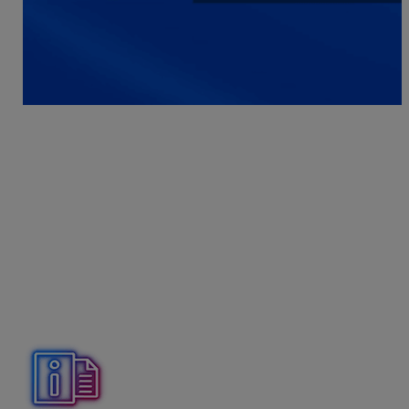
Po vytvorení posudku sa vám automaticky naplnia aj
objekty (rodinný dom, byt, chata…).
Avšak je potrebné
v HYPO do nich dopniť povinné údaje, pretože tieto
zatiaľ aplikácia neobsahuje.
Ako dostanem prílohy z Mobilného znalca
do HYPO?
Vo všetkých popisových formulároch (POPIS) nájdete
bočný panel, na ktorom máte všetky prílohy z Mobilného
znalca. Stačí si už len vybrať prílohu a vložiť ju do
popisového poľa.