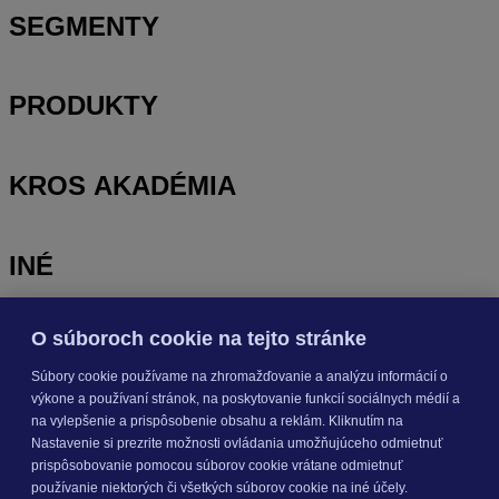
SEGMENTY
PRODUKTY
KROS AKADÉMIA
INÉ
O súboroch cookie na tejto stránke
Odoberajte
NOVINKY
Súbory cookie používame na zhromažďovanie a analýzu informácií o
výkone a používaní stránok, na poskytovanie funkcií sociálnych médií a
Prihlásiť sa
na vylepšenie a prispôsobenie obsahu a reklám. Kliknutím na
Nastavenie si prezrite možnosti ovládania umožňujúceho odmietnuť
prispôsobovanie pomocou súborov cookie vrátane odmietnuť
O nás
používanie niektorých či všetkých súborov cookie na iné účely.