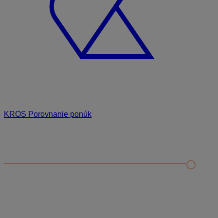
KROS Porovnanie ponúk
Odporúčané
FAQ
Kontrola rozpočtu a porovnanie s cenníkovou databázou
Editácia položky v paneli podrobností a rozbor položky
Zobrazenie rozpočtu – rozbaliť/zbaliť, výber stĺpcov a
presúvanie položiek