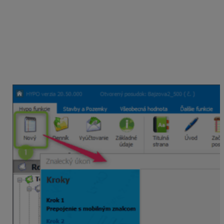
posudkov cez funkciu
Nový
.
Doplnili sme prvý krok, v ktorom sa rozhodnete či
chcete:
vytvoriť nový posudok obvyklým spôsobom ako
doteraz, alebo
si necháte naplniť údaje z aplikácie Mobilný
znalec