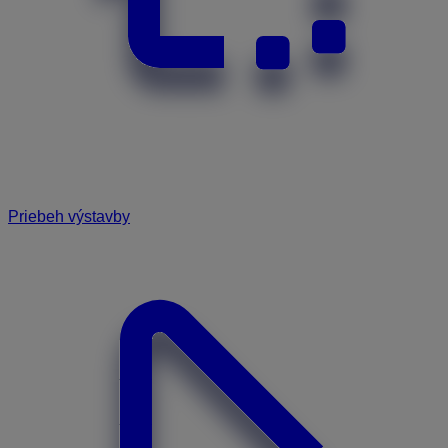
Priebeh výstavby