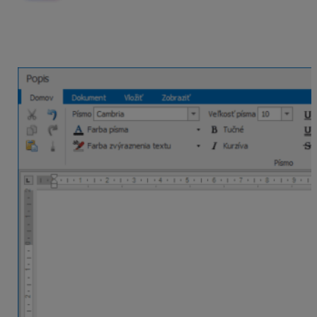
Bočný panel s prílohami obsahujú len posudky
prenesené z Mobilného znalca.