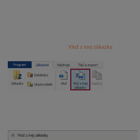
zvolené položky, celé objekty a ich kód následne
upraviť podľa aktuálnej cenníkovej databázy.
Kopírovanie do rozpočtu je možné dvoma spôsobmi:
1. Funkciou Vlož z inej zákazky, ak kopírujete iba
časť položiek
V rozpočte spustíte funkciu
Vlož z inej zákazky
zo
záložky
Základné
.
V ľavej časti si nájdete
stavbu (objekt/časť)
, z ktorej
chcete kopírovať položky. V pravej časti si označíte
položky, ktoré chcete kopírovať do rozpočtu a kliknete
na
„Vlož do rozpočtu“
. Zároveň si viete nastaviť
parametre kopírovania podľa Vašich požiadaviek.