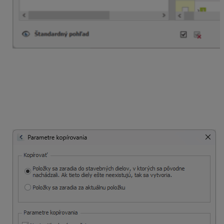
Zároveň si viete nastaviť parametre kopírovania podľa
Vašich požiadaviek. Môžete kopírovať položky do
rovnakých stavebných dielov ako boli v pôvodnej stavbe
(ak ich v aktuálnej nemáte, tak sa vytvoria), nastaviť
nulové množstvo so zachovaním pôvodného výkazu
výmer (následne ho stačí upraviť), kopírovať položky vo
väzbe aj keď ste ich neoznačili …