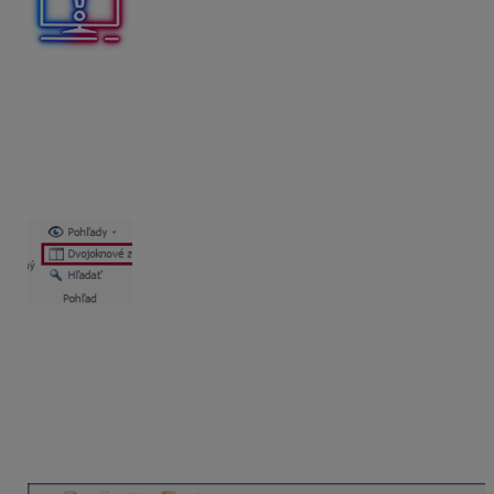
Pri vyhľadávaní položiek alebo stavieb v okne
Vlož z
inej zákazky,
program vyhľadáva slovo len v stavbách,
ktoré boli uložené do
Archívu cien
.
2. Pomocou Dvoj-oknového zobrazenia, ak
kopírujete celý objekt
V Zozname zákaziek spustíte
Dvojoknové zobrazenie
zo záložky
Základné
a označíte objekty/časti, ktoré
chcete kopírovať do novej zákazky. Nastavením na
danú stavbu a spustením funkcie
kopíruj
sa zvolené
údaje prenesú do požadovanej zákazky. Zároveň si tak,
ako v predchádzajúcom prípade nastavíte parametre
kopírovania.