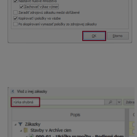
Ak potrebujete nájsť konkrétnu technológiu alebo
materiál, tak
zadaním časti popisu do
vyhľadávacieho políčka
vám program okamžite
zobrazí iba tie stavby, v ktorých sa hľadané položky
nachádzajú. Navyše vám zobrazí prvú zákazku, v ktorej
sú tieto položky použité a
farebne ich zvýrazní.