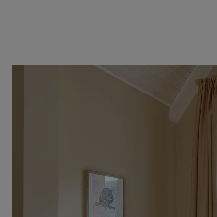
odstránená nadpráca spojená s kalkuláciou nosného materiál
cenových reláciách a boli pripravené v súlade s platným
Materiály s mernou jednotkou na meter bežný, ktoré nájdete
okná plastové, drevené, drevohliníkové, hliníkové,
dvere balkónové plastové, drevené, drevohliníkové, hl