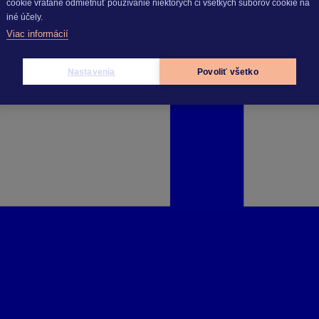
cookie vrátane odmietnuť používanie niektorých či všetkých súborov cookie na
iné účely.
Viac informácií
Nastavenia
Povoliť všetko