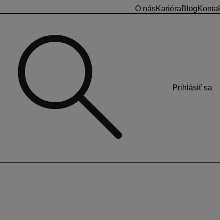
O nás
Kariéra
Blog
Konta
Prihlásiť sa
y montážnej položky (m) a nosného materiálu (ks) v
ch rozmerov okna alebo dverí.
z kusu na meter bežný
. Zjednotením mernej jednotky je