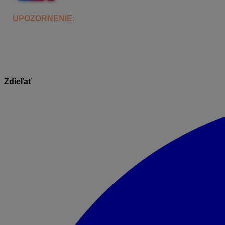
UPOZORNENIE
:
Ceny okien a dverí sú kalkulované na zák
aktuálneho stavu techniky podľa platných noriem. Pre akúko
Zdieľať