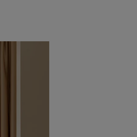
 Nové materiály sú rozdelené podľa druhu vo viacerých
okno.