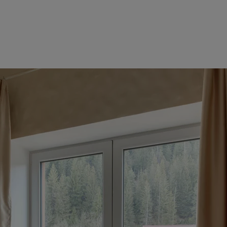
u a ľahko prehliadnuteľný „zdroj chýb“ pri príprave rozpočtov.
i predpismi a na základe spolupráce so združením SLOVENERGO
 v databáze od cenovej úrovne 2024/I v1 sú:
iníkové.