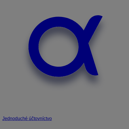
Jednoduché účtovníctvo