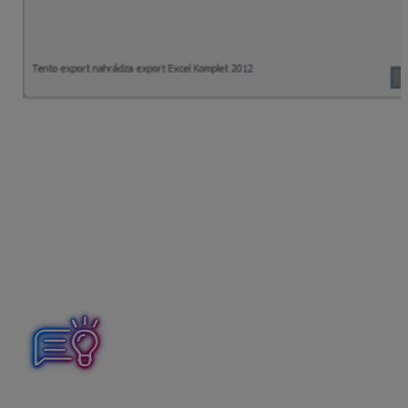
Všetky údaje, ktoré si pri vyexportovaní nastavíte,