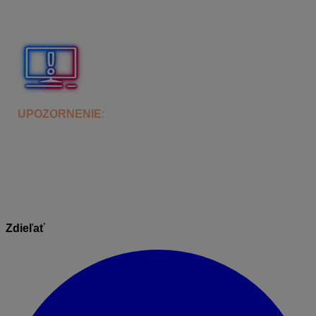
ostanú uložené aj pre budúci export, okrem nastavení
v sekcií „Pokročilé“.
UPOZORNENIE
:
Dokument, ktorý je odomknutý alebo
zamknutý vlastným heslom môže byť užívateľom
zmenený a pri následnom importe nemusí byť správne
načítaný.
Zdieľať