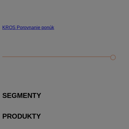
KROS Porovnanie ponúk
Odporúčané
FAQ
Kontrola rozpočtu a porovnanie s cenníkovou databázou
Editácia položky v paneli podrobností a rozbor položky
Zobrazenie rozpočtu – rozbaliť/zbaliť, výber stĺpcov a
presúvanie položiek
SEGMENTY
PRODUKTY