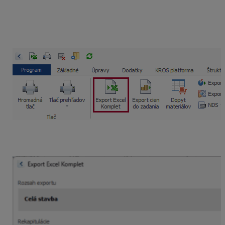
Funkcia je dostupná v okne
Zoznamu zákaziek
v
záložke
Tlač a export
a spustíte ju stlačením ikony
Export Excel Komplet.
Následne sa otvorí nastavenie
exportu, rozdelené do jednotlivých sekcií.
Po kliknutí na “ceruzku” si sami zvolíte rozsah dát
ktoré chcete vyexportovať.