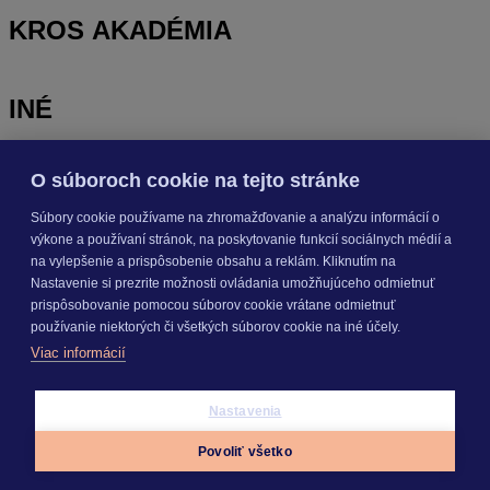
KROS AKADÉMIA
INÉ
O súboroch cookie na tejto stránke
Odoberajte
NOVINKY
Súbory cookie používame na zhromažďovanie a analýzu informácií o
výkone a používaní stránok, na poskytovanie funkcií sociálnych médií a
Prihlásiť sa
na vylepšenie a prispôsobenie obsahu a reklám. Kliknutím na
Nastavenie si prezrite možnosti ovládania umožňujúceho odmietnuť
prispôsobovanie pomocou súborov cookie vrátane odmietnuť
O nás
používanie niektorých či všetkých súborov cookie na iné účely.
Kariéra
Viac informácií
Pre média
Nastavenie cookies
Copyright © 2026 KROS a. s.
Nastavenia
Povoliť všetko
Appky
Prihlásiť sa
Menu