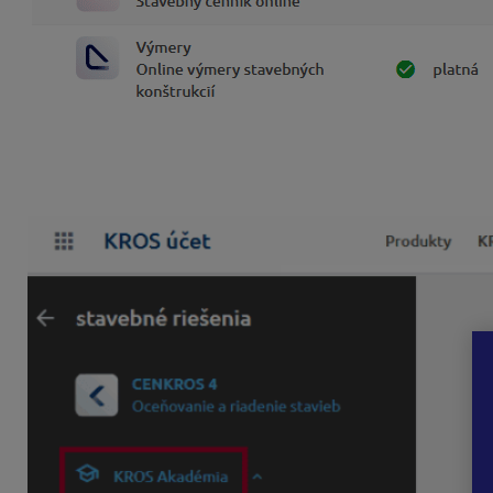
V ľavom menu prejdite na „
Kros Academy
“ a následne voľb
V pravej časti pod vašou licenciou sa zobrazí „
Moja KROS