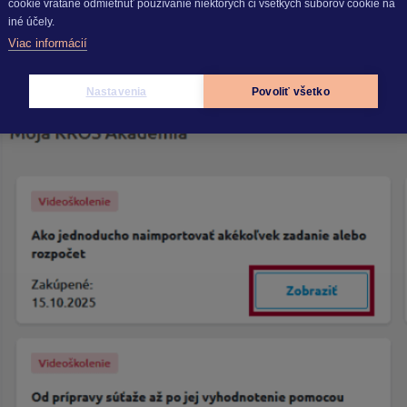
cookie vrátane odmietnuť používanie niektorých či všetkých súborov cookie na
iné účely.
Viac informácií
Nastavenia
Povoliť všetko