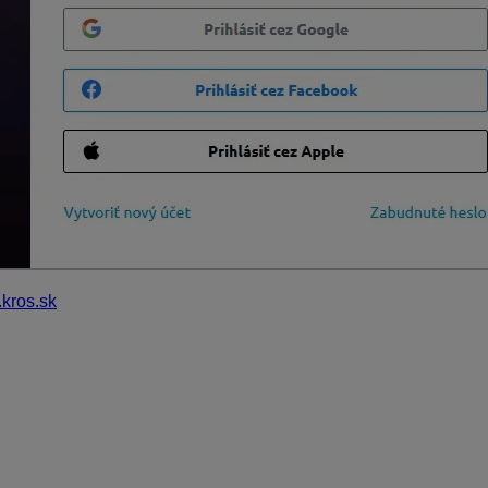
kros.sk
. V pravej časti uvidíte „medailónik“ s vašimi iniciálami.