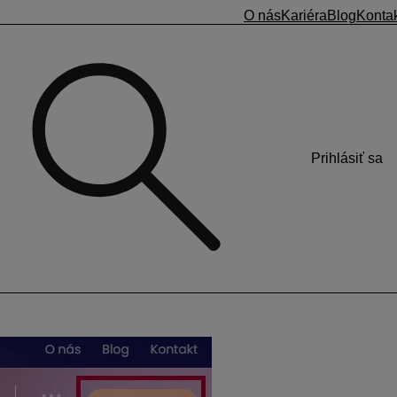
O nás
Kariéra
Blog
Konta
Prihlásiť sa
celu
cky?
polu s ďalšími zaujímavými školeniami.