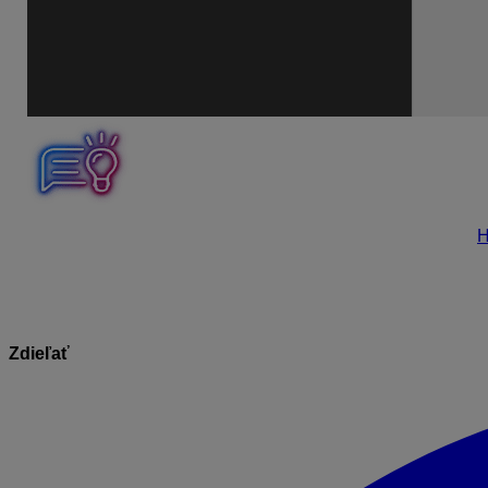
Ak neviete prísť na prihlasovacie údaje, zavolajte na našu
H
Zdieľať