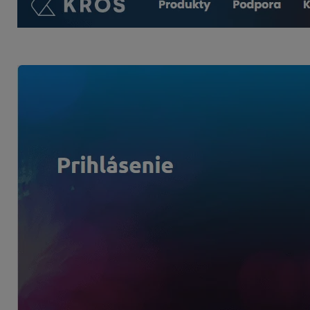
Zadajte svoje
prihlasovacie údaje
. Ak nie ste registrovaný