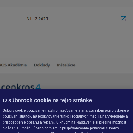
a „
Moja KROS Academy
„.
 Academy
„. Cez ikonu „
Zobraziť
“ si viete prehrať dané školenie
O súboroch cookie na tejto stránke
Súbory cookie používame na zhromažďovanie a analýzu informácií o výkone a
používaní stránok, na poskytovanie funkcií sociálnych médií a na vylepšenie a
prispôsobenie obsahu a reklám. Kliknutím na Nastavenie si prezrite možnosti
ovládania umožňujúceho odmietnuť prispôsobovanie pomocou súborov