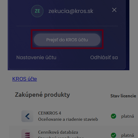
V
KROS účte
sa vám zobrazia vaše zakúpené produkty. Nás