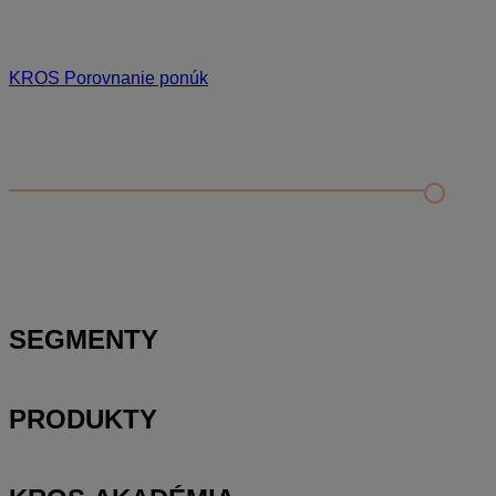
KROS Porovnanie ponúk
Odporúčané
FAQ
Príklad vytvorenia šanónu pre evidenciu mobilných telefónov
Nastavenie šanónov
Prihlasovanie e-mailom v programe Jednoduché účtovníctvo
ALFA plus
SEGMENTY
PRODUKTY