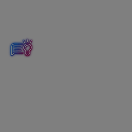
Účtovanie dokladov).
V prípade, že účtujeme sklad
spôsobom B,
voľbu na
zaúčtovanie pohybov skladu nezapíname. Program
uzatvorí len pohyby na sklade, ale interný doklad
generovať nebude.
Účtovanie skladu spôsobom A:
obstaranie zásob sa
účtuje na účet skladu a až úbytok sa účtuje do nákladov.
Účtovanie skladu spôsobom B:
obstaranie zásob sa
účtuje priamo do nákladov, a na konci roka sa podľa
výsledku inventúry preúčtuje stav zásob z nákladov na
účet skladu.
Odporúčania:
Uzávierku skladu je možné vykonávať podľa
potreby: denne, týždenne, mesačne, atď.
Odporúčame však vykonávať uzávierku skladu
aspoň raz za mesiac, napríklad ku poslednému