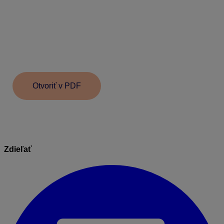
dňu príslušného mesiaca.
Vytvorenú uzávierku je možné v prípade potreby
kedykoľvek zrušiť. Uzávierka sa zo zoznamu
uzávierok neodstráni, dostane príznak fialového
štvorčeka. Zrušením uzávierky sa automaticky
vymaže aj interný doklad z Evidencie účtovných
dokladov so zaúčtovaním pohybov skladu.
Otvoriť v PDF
Zdieľať