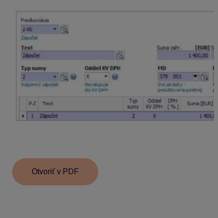
Do účtovného zápisu doplníme na stranu MD účet
379.001 a na stranu DAL účet 378.001.
Otvoriť v PDF