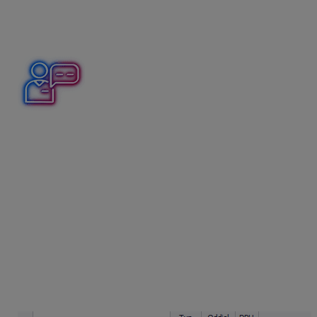
Ako postupovať v programe Podvojné účtovníctvo
OMEGA pri uvedenej situácii si ukážeme na konkrétnom
príklade.
Pri škodovej udalosti bol poškodený automobil, ktorý
mala firma poistený. Na základe vzniku poistnej udalosti
si firma uplatnila nárok na poistné plnenie a poisťovňa
jej priznala náhradu škody. Za opravu automobilu firma
prijala došlú faktúru od partnera AAA, s.r.o. vo výške 1
845 EUR s DPH. Poisťovňa CCC, s.r.o. zaslala poistné
plnenie vo výške 1 400 EUR priamo na účet firmy AAA,
s.r.o., ktorá realizovala opravu.
Zaúčtovanie došlej faktúry od firmy AAA, s.r.o.
Na zaúčtovanie došlej faktúry vo výške 1 845 EUR
s DPH odporúčame použiť automatické účtovanie
20
DF – Nový doklad (s rozpisom DPH).