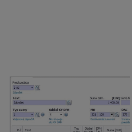
interných dokladov
. Na ich zaúčtovanie odporúčame
použiť automatické účtovanie
Z ID – Zápočet
a pomocný účet napr.
379.001
, ktorý si v účtovom
rozvrhu nastavíme ako
nesaldokontný
.
Prvý interný doklad – Vysporiadanie záväzku voči
firme AAA, s.r.o.
Záväzok voči firme AAA, s.r.o. vysporiadame pomocou
automatického účtovania
Z ID – Zápočet
v okruhu ID.
Do prvého riadku účtovného zápisu program
automaticky doplní na stranu MD účet 321, protiúčet na
stranu DAL, napr. 379.001 doplníme ručne.