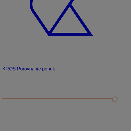
KROS Porovnanie ponúk
Odporúčané
FAQ
Príklad vytvorenia šanónu pre evidenciu mobilných telefónov
Nastavenie šanónov
Prihlasovanie e-mailom v programe Jednoduché účtovníctvo
ALFA plus