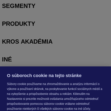
SEGMENTY
PRODUKTY
KROS AKADÉMIA
INÉ
O súboroch cookie na tejto stránke
Odoberajte
NOVINKY
Súbory cookie používame na zhromažďovanie a analýzu informácií o
výkone a používaní stránok, na poskytovanie funkcií sociálnych médií a
Prihlásiť sa
na vylepšenie a prispôsobenie obsahu a reklám. Kliknutím na
Nastavenie si prezrite možnosti ovládania umožňujúceho odmietnuť
prispôsobovanie pomocou súborov cookie vrátane odmietnuť
O nás
používanie niektorých či všetkých súborov cookie na iné účely.