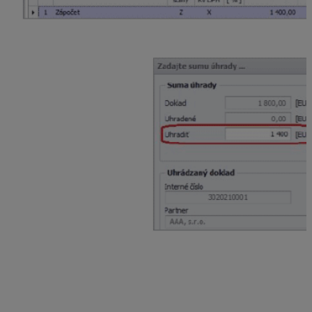
Druhý interný doklad – Vysporiadanie pohľadávky
voči poisťovni CCC, s.r.o.
Na vysporiadanie pohľadávky voči poisťovni opäť
použijeme automatické účtovanie
Z ID – Zápočet.