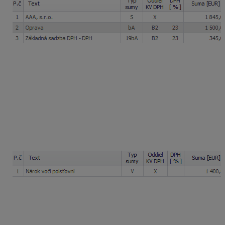
Zaúčtovanie pohľadávky voči poisťovni CCC,
s.r.o.
Nárok na poistné plnenie vo výške 1 400 EUR
zaevidujeme do okruhu ID – Interné doklady pomocou
automatického účtovania
ID – Nový doklad
ako
pohľadávku voči poisťovni oproti výnosovému účtu.
Pohľadávku odporúčame účtovať na samostatný
analytický
účet 378
, ktorý si v účtovom rozvrhu
nastavíme ako
saldokontný
.
Vysporiadanie záväzku a pohľadávky
Vzájomné vysporiadanie vzniknutého záväzku
a pohľadávky zaúčtujeme prostredníctvom
dvoch