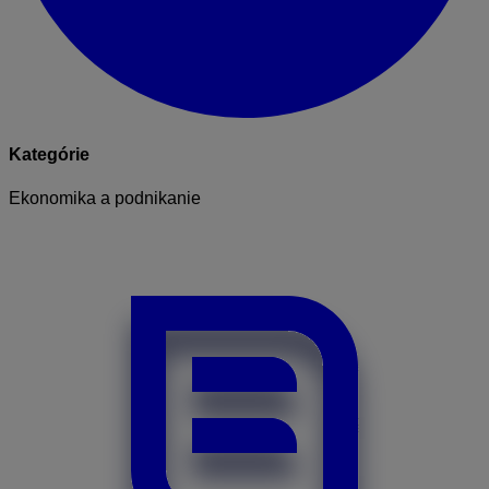
Kategórie
Ekonomika a podnikanie