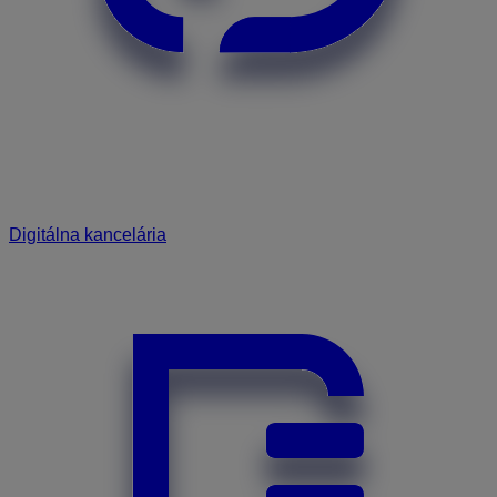
Digitálna kancelária