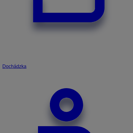
Dochádzka