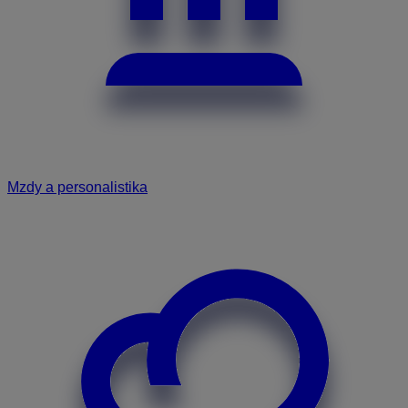
Mzdy a personalistika