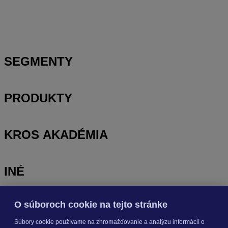
Prihlasovanie e-mailom v programe Jednoduché účtovníctvo
ALFA plus
SEGMENTY
PRODUKTY
KROS AKADÉMIA
INÉ
O súboroch cookie na tejto stránke
Odoberajte
NOVINKY
Súbory cookie používame na zhromažďovanie a analýzu informácií o