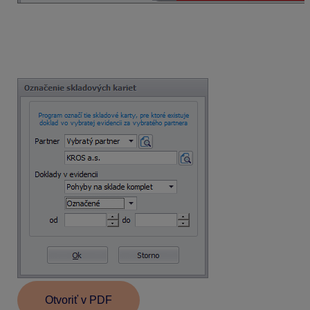
Zobrazí sa formulár, v ktorom vyberieme najskôr
partnera, ktorý je na danej príjemke a v
časti
Doklady v evidencii
zvolíme
Pohyby na
sklade komplet
a
Označené
.
Otvoriť v PDF