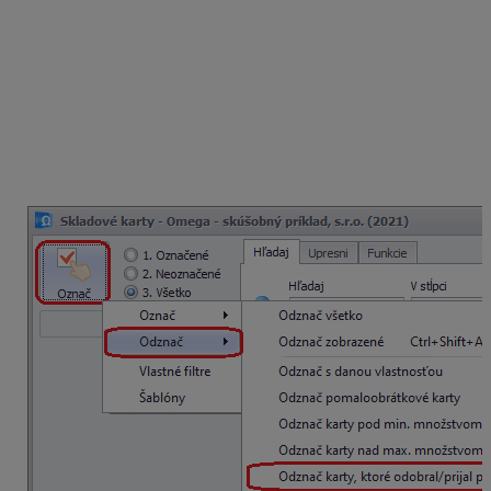
chceme označiť karty, ktoré dodal určitý partner),
môžeme na ich označenie využiť funkciu označenia
skladových kariet podľa partnera:
Najskôr označíme príjemku v menu
Sklad –
Pohyby na sklade
.
V menu
Sklad – Skladové karty
zvolíme
funkciu
Označ
v ľavom hornom rohu tabuľky.
Následne vyberieme možnosť
Označ – Označ
karty, ktoré odobral/ prijal partner.