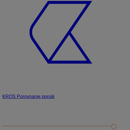
KROS Porovnanie ponúk
Odporúčané
FAQ
Príklad vytvorenia šanónu pre evidenciu mobilných telefónov
Nastavenie šanónov