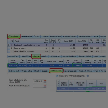
DPH. Právo na odpočítanie DPH vzniká dňom
zaplatenia (DVDP).
Právo na odpočítanie DPH je možné si posunúť do
ďalšieho zdaňovacieho obdobia (§ 51 ods. 2 zákona o
DPH) prepísaním dátumu DUD a zapnutím voľby
„Nemeniť DUD“ priamo v záložke Evidencia DPH cez
tlačidlo oprav.
Tlačové zostavy – kontrola dokladov