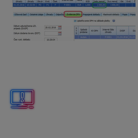
Platiteľ DPH takto postupuje aj pri evidovaní došlých
faktúr. Právo na odpočítanie DPH nastáva až dňom
zaplatenia za dodaný tovar alebo službu.
B. Platiteľ, ktorý neuplatňuje osobitnú úpravu, ale eviduje
doklady od dodávateľov, ktorí uplatňujú DPH na základe platby.
Ak je platiteľ DPH v bežnom režime DPH, ale má
dodávateľov, ktorí uplatňujú osobitnú úpravu, má to vpyv
na odpočítanie DPH.
Právo na odpočet DPH z takýchto dokladov vzniká až