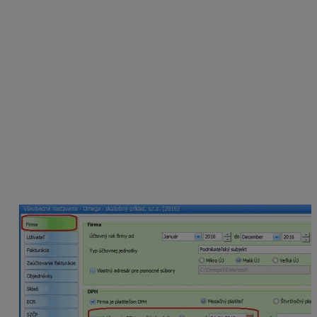
Právo na odpočet DPH:
Právo na odpočet DPH vzniká
až dňom zaplatenia za tovar alebo službu a v rozsahu
zaplatenej platby.
Nastavenie uplatňovania DPH na základe
platby (osobitnej úpravy)
Ak sa rozhodnete pre uplatňovanie DPH podľa
osobitnej úpravy, vo všeobecných nastaveniach je
potrebné označiť voľbu Uplatňovanie DPH na základe
platby. Zadáte dátum vstupu do osobitného režimu a v
prípade skončenia doplníte dátum „do“. Zabezpečíte tak
automatické prednastavenie voľby na novovytváraných
tuzemských dokladoch vo Fakturácií a v Evidencii
účtovných dokladov (EUD).