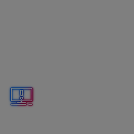
DPH.
V programe Omega sa budú evidovať doklady s
osobitnou úpravou typu faktúr a to:
Odoslané faktúry, odoslané dobropisy a
ťarchopisy s typmi súm napr.: 01/02, 03/04, 15,
2603/2704, atď.
Došlé faktúry a ťarchopisy s typmi súm napr.:
A/21A, XA/20A, Ao/28Ao atď.
Došlé dobropisy nevstupujú do osobitnej úpravy a pri
oprave základu dane a dane sa postupuje ako doteraz.
A. Platiteľ, ktorý uplatňuje DPH na základe prijatia platby
Vznik daňovej povinnosti:
Platiteľovi DPH, ktorý
uplatňuje osobitnú úpravu, vzniká daňová povinnosť až
dňom prijatia platby za dodané tovary a služby a to v
rozsahu prijatej platby.