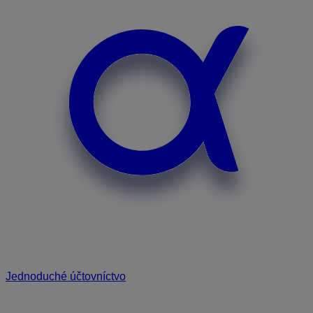
Jednoduché účtovníctvo