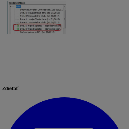
V menu Tlač – DPH nájdete nové zostavy, pomocou
korých je možné si zobraziť nielen všetky doklady, ktoré
vstupujú do osobitnej úpravy, ale zároveň uvidíte aj
informáciu o úhradách týchto dokladov.
Zdieľať