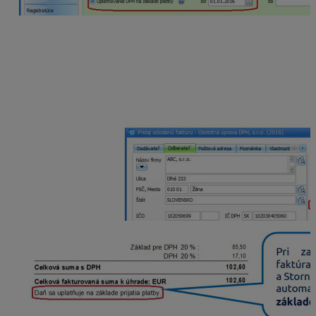
Vystavenie faktúr vo Fakturácii s osobitnou
úpravou
Pri vystavení dokladov, ktoré vchádzajú do osobitného
režimu, je potrebné mať zapnutú voľbu „Uplatňovanie
DPH na základe platby“.