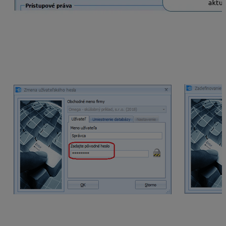
Ako zmeniť prístupové Heslo
Prístupové heslo do databázy zmeníme cez hlavné
menu
Firma – Zmena užívateľského
hesla
. Zadáme
pôvodné heslo a nastavíme nové.