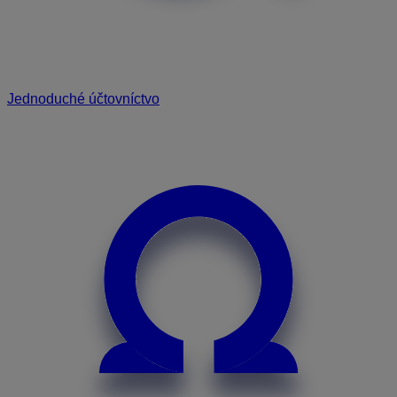
Jednoduché účtovníctvo