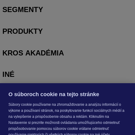
SEGMENTY
PRODUKTY
KROS AKADÉMIA
INÉ
O súboroch cookie na tejto stránke
Odoberajte
NOVINKY
Súbory cookie používame na zhromažďovanie a analýzu informácií o
výkone a používaní stránok, na poskytovanie funkcií sociálnych médií a
Prihlásiť sa
na vylepšenie a prispôsobenie obsahu a reklám. Kliknutím na
Nastavenie si prezrite možnosti ovládania umožňujúceho odmietnuť
prispôsobovanie pomocou súborov cookie vrátane odmietnuť
O nás
používanie niektorých či všetkých súborov cookie na iné účely.