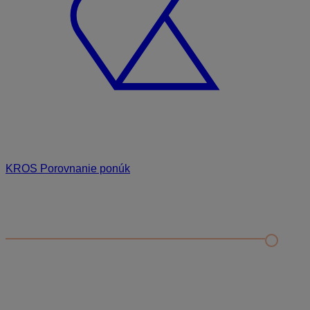
KROS Porovnanie ponúk
Odporúčané
FAQ
Príklad vytvorenia šanónu pre evidenciu mobilných telefónov
Nastavenie šanónov
Prihlasovanie e-mailom v programe Jednoduché účtovníctvo
ALFA plus