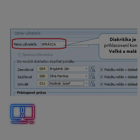
Nastaviť alebo zmeniť Meno užívateľa môžeme cez
menu
Firma – Užívatelia, prístupové práva
. Cez
tlačidlo Oprav si vľavo hore nastavíme meno, pod
ktorým sa prihlasujeme do databázy.
Ak spracovávate v programe viacero rokov a chceli by