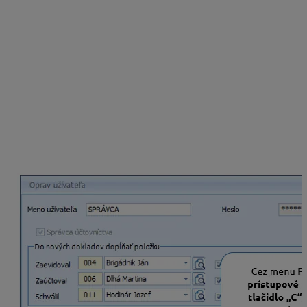
ste používať automatické
prepojenie údajov medzi
jednotlivými rokmi
je dôležité, aby
Meno
užívateľa
bolo vo všetkých databázach firmy
rovnaké.
Je to potrebné pre funkcie:
spustenie opakovaného prechodu do nového
roka
.
automatické prevzatie údajov do minulého
obdobia Súvahy a Výkazu ziskov a strát,
zobrazenie pohybov na skladových kartách
z minulých rokov,