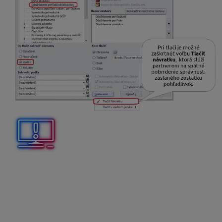
Pri bankových výpisoch je potrebné samostatne číslovať
poradové číslo bankového výpisu a samostatne číslovať
poradové číslo položky na bankovom výpise.
Druhá bunka
v našom prípade predstavuje
poradové číslo bankového výpisu.
Typ bunky
je
nastavený ako
Počítadlo
. Pre túto bunku je