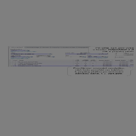
Ak sa rozhodneme zmeniť spôsob číslovania v priebehu
roka a chceme zmeniť číslovanie na už zaevidovaných
dokladoch, je možné prečíslovanie vykonať cez
menu
Evidencia – Účtovné doklady
,
funkcia
Prečíslovanie dokladov
. Pred
prečíslovaním
odporúčame spraviť archív
cez menu
Firma – Archivuj.
Podľa nastaveného číslovania bankového výpisu bude
možné vytlačiť predkontačný lístok k jednotlivým
bankovým výpisom. Tiež je možné odkontrolovať
evidenčný zostatok so zostatkom na výpise z banky.
Zostatok na bankovom výpise sa porovnáva s hodnotou
z bunky Konečný zostatok v menu
Evidencia –
Bankové výpisy
.
Kontrola nastavenia na bankovom účte