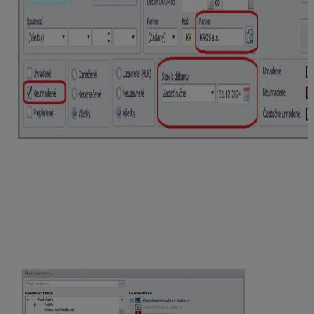
V záložke
Formát číselného radu
následne upravíme
číslovanie na požadovaný formát.
Prvá bunka
predstavuje označenie bankového
výpisu. V prípade, že máme viacero bankových
účtov, rozlíšime ich práve na základe popisu, ktorý
je uvedený v prvej bunke. Táto bunka je označená
v kolónke
Typ bunky ako Text
.