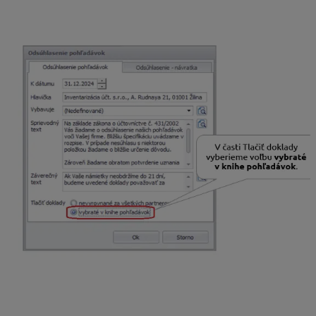
potrebné nastaviť typ počítadla podľa periódy
zasielania bankového výpisu.
Posledná bunka
predstavuje poradové číslo
položky bankového výpisu. Táto bunka je
nastavená ako Počítadlo. Pre túto bunku je
potrebné nastaviť typ počítadla, ktorý nadväzuje