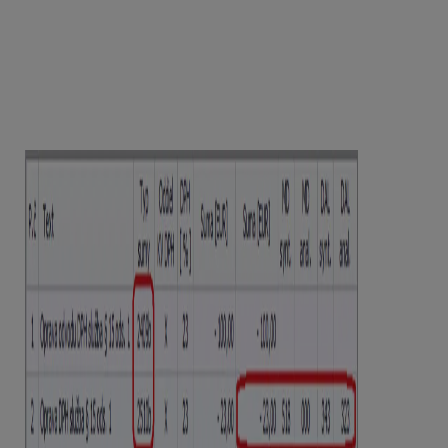
V menu
Číselník – Bankové účty
je potrebné
cez
Oprav
vstúpiť do konkrétneho bankového účtu. V
dolnej časti si skontrolujeme, či sú podsvietené správne
bunky v časti
Bunka číselného radu, ktorá označuje
číslo bankového výpisu
a tiež v časti
Bunka
číselného radu, ktorá označuje číslo položky
v bankovom výpise.