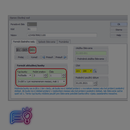
na periódu zasielania bankového výpisu.