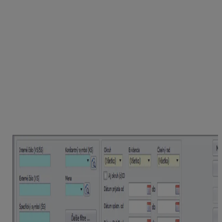
V okne Číslovanie dokladov sa nachádza stromová
štruktúra, ktorá má viacero úrovní:
úroveň predstavuje Okruh,
úroveň predstavuje Evidenciu,
úroveň predstavuje Číselný rad.
V stromovej štruktúre je potrebné nájsť konkrétny
bankový účet, na ktorom chceme číslovanie dokladov
zmeniť. Prostredníctvom znamienka „+“ rozbalíme Okruh
a nastavíme sa na príslušný číselný rad.
Číslovanie bankových výpisov sa nastavuje až v
samotnom číselnom rade, do ktorého vstupujeme
cez tlačidlo
Oprav.