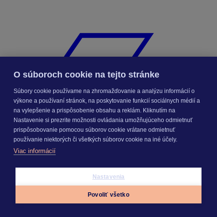
O súboroch cookie na tejto stránke
Súbory cookie používame na zhromažďovanie a analýzu informácií o
výkone a používaní stránok, na poskytovanie funkcií sociálnych médií a
na vylepšenie a prispôsobenie obsahu a reklám. Kliknutím na
Nastavenie si prezrite možnosti ovládania umožňujúceho odmietnuť
prispôsobovanie pomocou súborov cookie vrátane odmietnuť
používanie niektorých či všetkých súborov cookie na iné účely.
Viac informácií
Nastavenia
KROS Porovnanie ponúk
Povoliť všetko
Appky
Prihlásiť sa
Menu
Odporúčané
FAQ