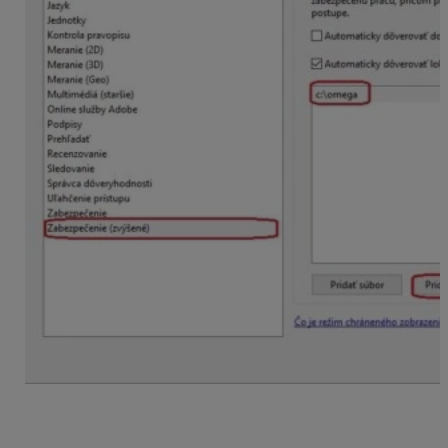
Úprava uvedených nastavení si nevyžaduje reštart
počítača.