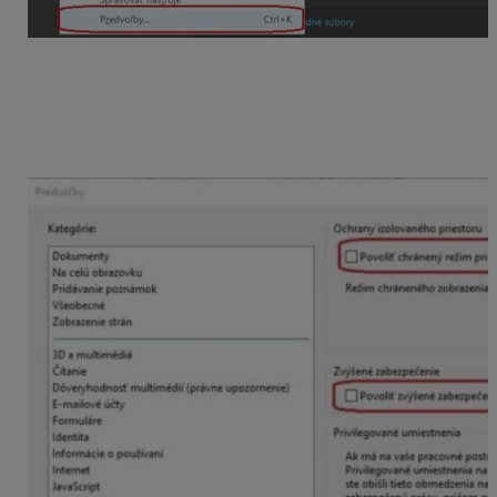
Následne
vypneme
Povoliť chránený režim pri
spustení
a
Povoliť zvýšené zabezpečenie, a
pridáme cestu k priečinku
, kde máme
nainštalovaný program OMEGA (zvyčajne
C:\Omega).