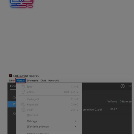
Pre správne fungovanie a zobrazenie výkazov je
potrebné mať na počítači nainštalovanú najaktuálnejšiu
verziu Adobe Reader (v súčasnosti Adobe Acrobat
Reader DC).
Pre korektné zobrazovanie PDF dokumentov
odporúčame upraviť nastavenie Adobe Reader:
Cez menu
Úpravy
v Adobe Reader zvolíme
Predvoľby
.