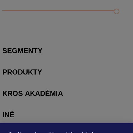
Príklad vytvorenia šanónu pre evidenciu mobilných telefónov
Nastavenie šanónov
Prihlasovanie e-mailom v programe Jednoduché účtovníctvo
ALFA plus
SEGMENTY
PRODUKTY
KROS AKADÉMIA
INÉ