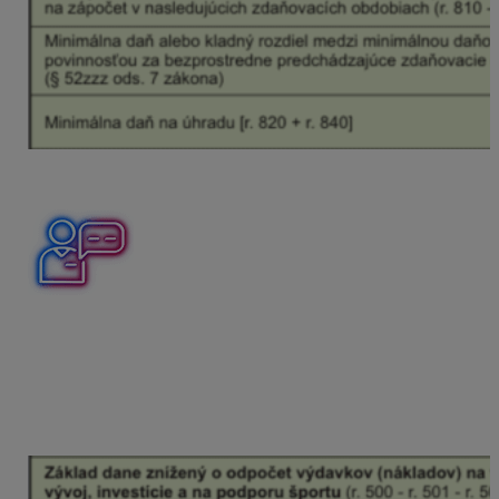
Neplatenie minimálnej dane v DPPO 2025
Daňovník, s. r. o. (za rok 2024 neplatil minimálnu daň)
vykázal v DPPO za ZO kalendárny rok 2025:
v riadku 560 zdaniteľné výnosy/príjmy vo výške 20
771,95 eura,
v riadku 510 základ dane vo výške 33 034,16 eura,
v riadku 800 daň vo výške 3 303,42 eura.