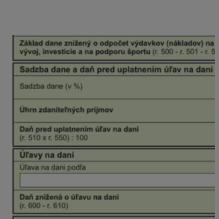
852,66 eura,
v riadku 510 základ dane vo výške 2 852,43 eura,
v riadku 800 daň vo výške 599,01 eura.