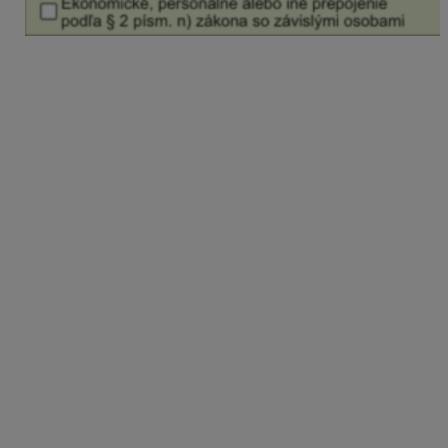
V programe Podvojné účtovníctvo OMEGA –
DTB
podnikateľa:
Voľby pre minimálnu daň na 1. strane užívateľ
označuje/odznačuje ručne
.
Následne sú relevantné riadky 810 až 840
a riadok 900. V prípade zápočtu minimálnej dane
riadky 910, 920 a 1000 a Tabuľka
K –
Evidencia
a zápočet minimálnej dane
– niektoré riadky
program vyplní automaticky, iné je potrebné zadať
ručne.
V programe Podvojné účtovníctvo OMEGA –
DTB
neziskovej účtovnej jednotky:
Voľby pre minimálnu daň na 1. strane sú
neprístupné a automaticky je v súlade s
legislatívnymi pravidlami označená voľba
„Neplatenie minimálnej dane“
. Neprístupné sú v
programe aj riadky týkajúce sa minimálnej dane:
810 až 840, riadok 900 až 920, riadok 1000 a aj
Tabuľka
K – Evidencia a zápočet minimálnej