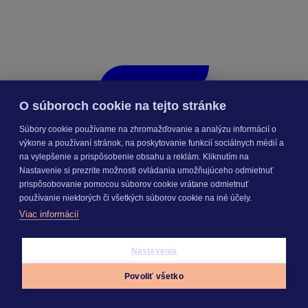
O súboroch cookie na tejto stránke
Súbory cookie používame na zhromažďovanie a analýzu informácií o
výkone a používaní stránok, na poskytovanie funkcií sociálnych médií a
na vylepšenie a prispôsobenie obsahu a reklám. Kliknutím na
Nastavenie si prezrite možnosti ovládania umožňujúceho odmietnuť
prispôsobovanie pomocou súborov cookie vrátane odmietnuť
používanie niektorých či všetkých súborov cookie na iné účely.
Viac informácií
Nastavenia
Povoliť všetko
Online Cenníková databáza
Appky
Prihlásiť sa
Menu