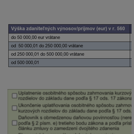
účtovníctvo OMEGA automaticky v závislosti od výšky
zdaniteľných výnosov (príjmov) daňovníka uvedených
v r. 560, a to nasledovne:
Na účely určenia výšky minimálnej dane vyznačí
daňovník v programe na prvej strane DPPO: