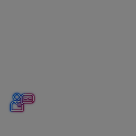
dane
.
Minimálna daň v DPPO v programe
Podvojné účtovníctvo OMEGA
V tlačive DPPO v súvislosti s minimálnou daňou
program Podvojné účtovníctvo OMEGA
automaticky
vyplní riadky
810, 820, 830
a
900
.
Riadok 840
je
potrebné vyplniť
ručne
. Vyplnia ho len daňovníci
v špecifickej situácii podľa § 52zzz ods. 7 zákona o dani
z príjmov.
Minimálna daň na príkladoch
Platenie minimálnej dane v DPPO 2025
Daňovník, s. r. o. (za rok 2024 neplatil minimálnu daň)
vykázal v DPPO za ZO kalendárny rok 2025:
v riadku 560 zdaniteľné výnosy/príjmy vo výške 230