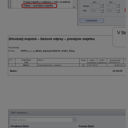
Hodnotu odpisov nezahrnutých v daňových výdavkoch
z dôvodu prerušenia odpisovania, ktoré vstupujú do
riadku 4
, si môžeme skontrolovať v tlačovej zostave
Dm
– daňové odpisy – prerušenie odpisovania.