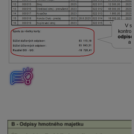
Ak evidujeme aj nehmotný majetok, je potrebné sumy
odpisov v zostave ponížiť o odpisy tohto nehmotného
majetku, nakoľko v DPPO sa nachádzajú údaje len
o hmotnom majetku.