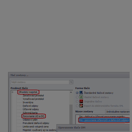
nakoľko tento údaj sa uvádza osobitne v riadku 5 –
Pomerná časť ročného odpisu pri predaji hmotného
majetku.
Zostavy evidencie majetku a DPPO tabuľka B
Jednotlivé hodnoty z tabuľky B si môžeme skontrolovať
v Evidencii dlhodobého majetku v rámci viacerých
tlačových zostáv. V tlačovej zostave
Porovnanie
účtovných a daňových odpisov
si skontrolujeme
r. 1
– Účtovné odpisy
a
r. 6 – Daňové odpisy zahrnuté
do základu dane.