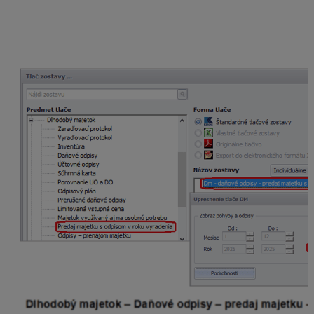
Riadok 5
obsahuje pomernú časť ročného odpisu pri
predaji hmotného majetku. Túto hodnotu kontrolujeme
prostredníctvom tlačovej zostavy
Dm – daňové odpisy
– predaj majetku s odpisom.