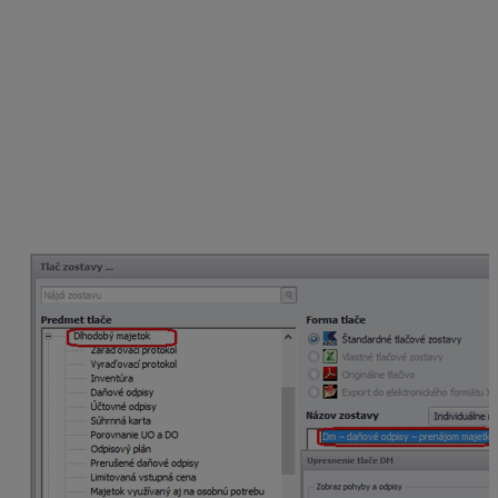
Riadok 3
v tabuľke B obsahuje neuplatnenú časť
ročného odpisu dlhodobého hmotného majetku, ktorý
bol počas zdaňovacieho obdobia poskytovaný na
prenájom.
Túto hodnotu je možné skontrolovať v tlačovej zostave
Dm – daňové odpisy – prenájom majetku,
kde
hodnotu neuplatnených daňových odpisov z prenájmu
porovnáme s hodnotou uvedenou v daňovom priznaní.
Rovnako si overíme, či sú v zostave všetky karty
majetku, ktorý sme v danom ZO poskytli na prenájom.