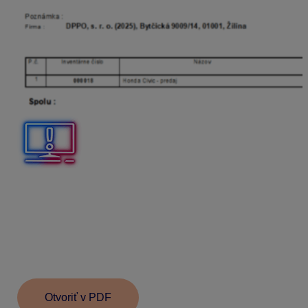
V prípade, že chceme údaje v tabuľke B – Odpisy
hmotného majetku zadať ručne, alebo ich upraviť,
zapneme voľbu – Vlastná suma
. Následne bude
možné vpisovať do poľa vlastnú hodnotu odpisov.
V dokumente vychádzame zo vzoru DPPO platného
na
rok 2025.
Otvoriť v PDF