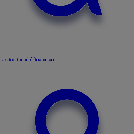
Jednoduché účtovníctvo