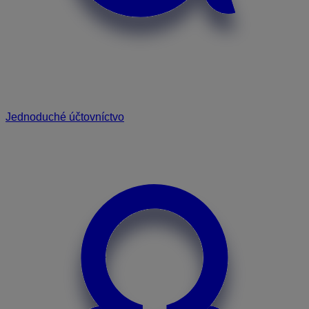
Jednoduché účtovníctvo