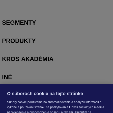
SEGMENTY
PRODUKTY
KROS AKADÉMIA
INÉ
O súboroch cookie na tejto stránke
Odoberajte
NOVINKY
Súbory cookie používame na zhromažďovanie a analýzu informácií o
výkone a používaní stránok, na poskytovanie funkcií sociálnych médií a
Prihlásiť sa
na vylepšenie a prispôsobenie obsahu a reklám. Kliknutím na