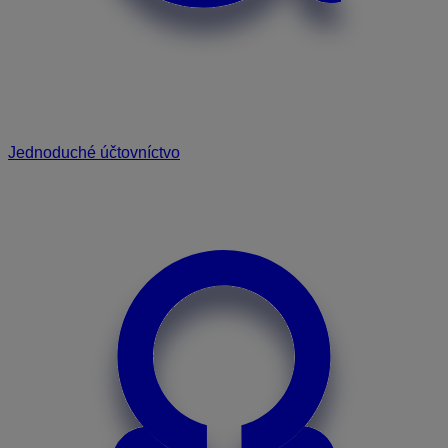
Jednoduché účtovníctvo