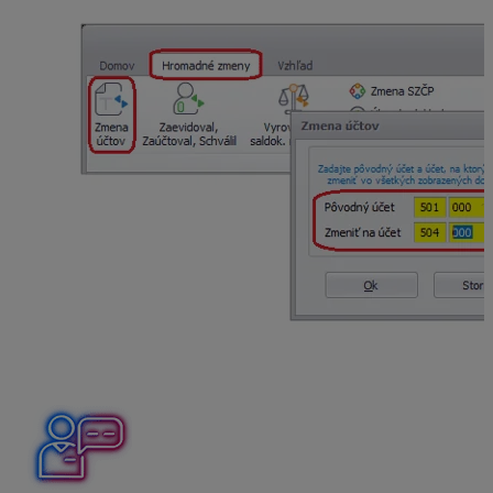
Hromadná zmena oddielu KV DPH