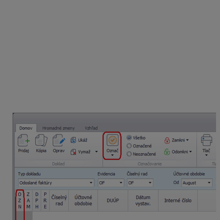
Na odoslaných faktúrach za účtovné obdobie august
nám chýba vyplnený oddiel KV DPH, na čo nás
upozornila programová kontrola. Doklady majú správne
smerovať do oddielu A1..
V evidencii účtovných dokladov si vyfiltrujeme faktúry za
mesiac august, ktoré si hromadne označíme. Najskôr
však doklady odznačíme cez funkciu Označ – Odznač
všetko, aby sme oddiel KV DPH nezmenili aj na iných
dokladoch. Následne doklady označíme cez
Označ –
Označ zobrazené
.