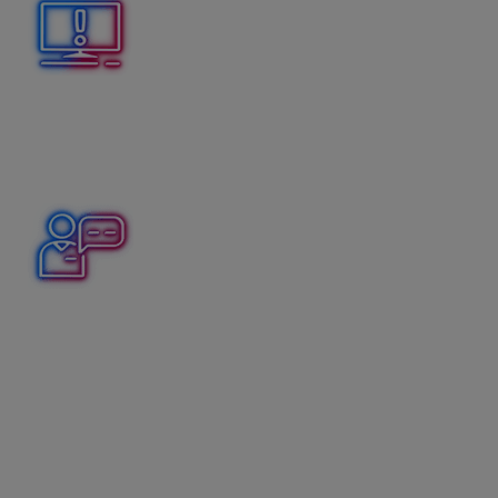
Pred každou hromadnou zmenou odporúčame
zálohovať databázu cez menu
Firma – Archivuj
.
Hromadná zmena účtov
Došlé faktúry od partnera Marstav a.s. máme
zaúčtované na nákladovom účte 501 000 namiesto
504 000.
Najskôr si vyfiltrujeme faktúry na partnera Marstav a.s.
v evidencii účtovných dokladov. Potom cez záložku
Hromadné zmeny volíme funkciu
Zmena účtov
. Po
zadaní pôvodného a nového účtu prebehne
zmena
na
všetkých
zobrazených dokladoch
.