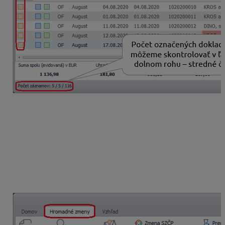
V záložke Hromadné zmeny klikneme na
Zmena
oddielu KV DPH
. Zadáme si príslušný okruh, evidenciu
a číselný rad a tiež vyberieme označené doklady.
Zvolíme si typ sumy, pre ktorý sa má uskutočniť zmena
a správny oddiel KV DPH. Vybraný typ sumy sa musí
nachádzať vo zvolených dokladoch. V našom prípade
zmenu vykonáme pre typ sumy 03 – Základ dane.
Funkcia zároveň doplní oddiel aj pre prislúchajúci typ
sumy 04 – DPH.