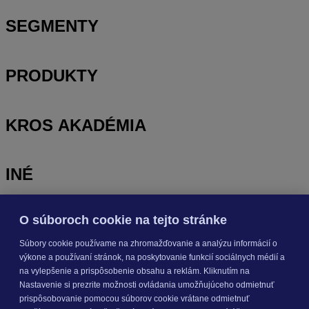
SEGMENTY
PRODUKTY
KROS AKADÉMIA
INÉ
O súboroch cookie na tejto stránke
Odoberajte
NOVINKY
Súbory cookie používame na zhromažďovanie a analýzu informácií o
výkone a používaní stránok, na poskytovanie funkcií sociálnych médií a
Prihlásiť sa
na vylepšenie a prispôsobenie obsahu a reklám. Kliknutím na
Nastavenie si prezrite možnosti ovládania umožňujúceho odmietnuť
prispôsobovanie pomocou súborov cookie vrátane odmietnuť
O nás