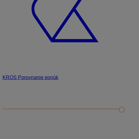
KROS Porovnanie ponúk
Odporúčané
FAQ
Príklad vytvorenia šanónu pre evidenciu mobilných telefónov
Nastavenie šanónov
Prihlasovanie e-mailom v programe Jednoduché účtovníctvo
ALFA plus