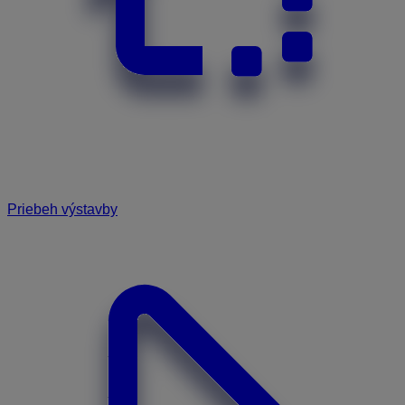
Priebeh výstavby