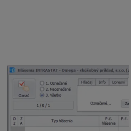
Pre kontrolu správnosti odporúčame tlač
zostáv
Prehľady hlásení INTRASTAT
, kde sú uvedené
jednotlivé položky vstupujúce do hlásenia INTRASTAT.
V prípade potreby je možné hlásenie INTRASTAT
opakovanie zrušiť a po oprave pohybov na sklade
vytvoriť nanovo.
Až po odsúhlasení správnosti vytvoreného hlásenia
odporúčame v menu Prehľady – Intrastat –
v záložke
Funkcie
–
Ďalšie funkcie
zvoliť
Uzatvorenie
hlásenia.