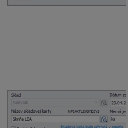
Nastavenie na skladovej karte
Na každej skladovej karte
, v záložke Intrastat, je
potrebné zaškrtnúť voľbu
Pohyby na karte vstupujú
do hlásenia
a zadať:
kód kombinovanej nomenklatúry,
krajinu pôvodu,
koeficienty na prepočet MJ na čistú hmotnosť v KG
a DMJ (doplnkovú mernú jednotku),
opis karty,
pole
MJ
je chápaná ako hrubá hmotnosť tovaru.
Slúži pri rozpočítaní vedľajších nákladov na
jednotlivé tovarové položky.