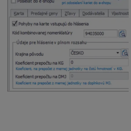
Cez
Sklad – Skladové karty – Funkcie – Ďalšie
funkcie – Hromadná zmena údajov na kartách
je
možné hromadne zadať alebo zmeniť údaje na
skladových kartách týkajúcich sa Intrastatu.
Nastavenie pohybov na sklade