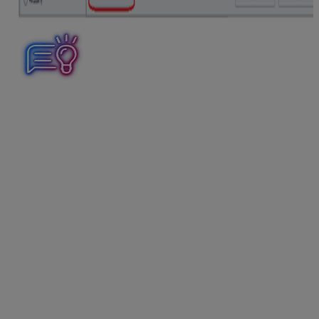
V programe je nastavený prah transakcie 200 eur.
Umožňuje tak kumulovať transakcie podľa členských
štátov, ktorých hodnota neprevýši tento prah, do jednej
položky s kódom tovaru 9950 00 00.
Do vygenerovaného hlásenia je možné vstúpiť a podľa
potreby opraviť existujúcie údaje, či pridať nové položky,
ktoré sa nenachádzajú v sklade napr. finančný leasing.
Hlásenie INTRASTAT je možné v programe vytvoriť
aj
ručne
pomocou tlačidla
Vytvor
a postupným
pridávaním skladových položiek.
Export hlásenia INTRASTAT
Vytvorené hlásenie INTRASTAT je možné
tlačiť
do
štandardnej zostavy
Hlásenie INTRASTAT
.