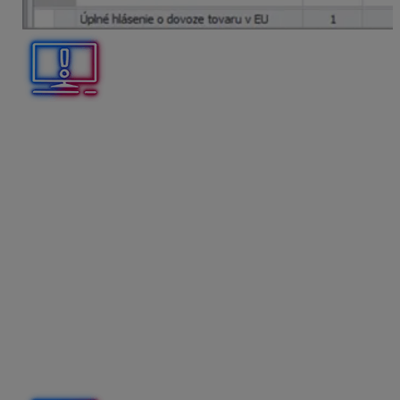
Uzatvorené hlásenie INTRASTAT už nebude možné
v programe OMEGA otvoriť, opravovať ho ani vymazať.
Následne je možné uzatvorené hlásenie
exportovať
do XML
.
Opravné hlásenie INTRASTAT
Pre správne zaradenie položiek do opravného hlásenia
v OMEGE je potrebné najskôr opraviť túto položku na
pôvodnom skladovom doklade. Pri uložení takejto
opravy sa program opýta, či chcete tento doklad označiť
pre opravné hlásenie Intrastatu. Ak zvolíte Áno, budú pri
generovaní do opravného hlásenia zahrnuté aj položky
z tohto dokladu.