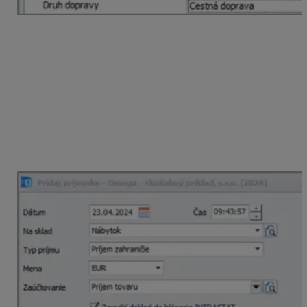
V jednotlivých položkách príjemky/výdajky je takisto
záložka
Intrastat
, kde sa automaticky prenesú údaje zo
skladovej karty a to:
kód kombin. nomenklatúry.
Pre úplné hlásenie aj údaje:
krajina pôvodu,
koeficient na prepočet na kg a DMJ,
opis karty.