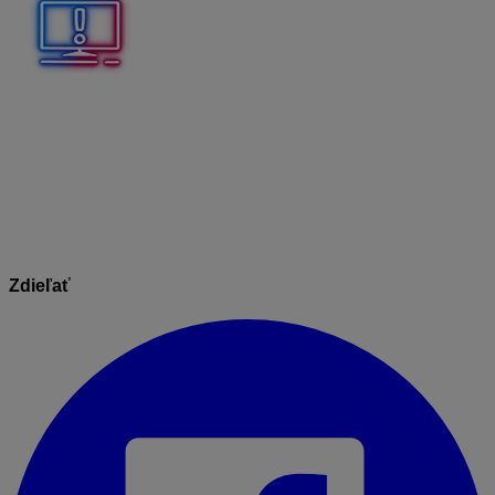
Program nekontroluje, či opravy položiek spĺňajú
podmienky pre zaradenie do opravného hlásenia. Na
základe výšky opravy musíte sami určiť, či chcete daný
doklad označiť pre opravné hlásenie.
Zdieľať