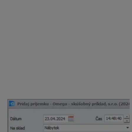
V pohyboch na sklade cez menu
Sklad
má
príjemka
s typom príjmu
Príjem zahraničie
a výdajka s typom
výdaja
Výdaj tuzemsko, zahraničie
automaticky
zakliknutú voľbu
Zaradiť doklad do hlásenia
INTRASTAT
. Zapnutím tejto voľby sa sprístupní
záložka
Intrastat
, kde sú údaje potrebné pre hlásenia
INTRASTAT:
členský štát zaslania/určenia – pri zadaní
odberateľa/dodávateľa sa tu automaticky doplní
štát odberateľa/dodávateľa uvedený v číselníku
partnerov,
región pôvodu/určenia – doplní sa údaj
z prednastavenia v číselníku skladov,
druh obchodu – typ A, typ B,
dodacie podmienky,
druh dopravy.