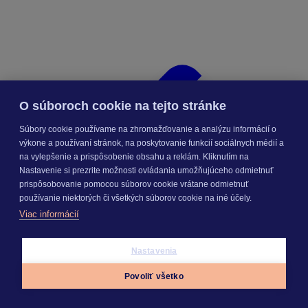
O súboroch cookie na tejto stránke
Súbory cookie používame na zhromažďovanie a analýzu informácií o
výkone a používaní stránok, na poskytovanie funkcií sociálnych médií a
na vylepšenie a prispôsobenie obsahu a reklám. Kliknutím na
Nastavenie si prezrite možnosti ovládania umožňujúceho odmietnuť
prispôsobovanie pomocou súborov cookie vrátane odmietnuť
používanie niektorých či všetkých súborov cookie na iné účely.
Viac informácií
Nastavenia
Povoliť všetko
Appky
Prihlásiť sa
Menu
Rozpočty a kalkulácie