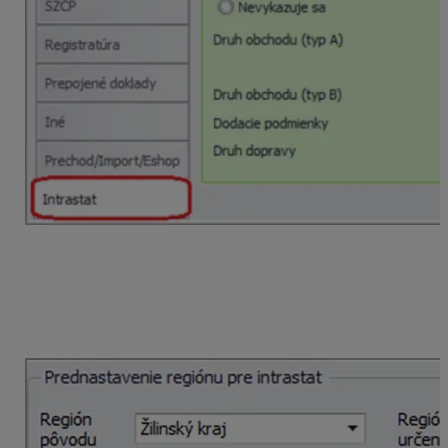
Nastavenie skladu
Po zapnutí voľby Používať Intrastat si cez
Sklad –
Sklady
môžeme nastaviť pre každý sklad
Región
pôvodu/určenia
(kde sa sklad nachádza).