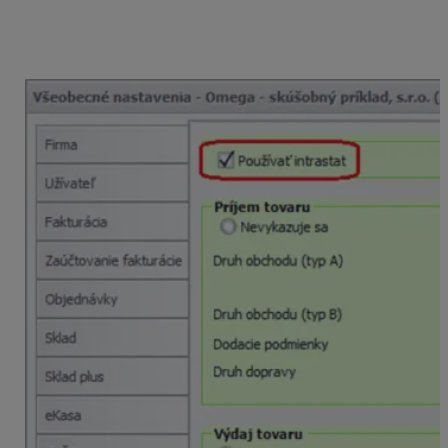
Nastavenia – Všeobecné nastavenia – Intrastat.
Tu
je možné si prednastaviť, aké údaje sa majú štandardne
dopĺňať v príjemkách a výdajkách pre potreby intrastatu.