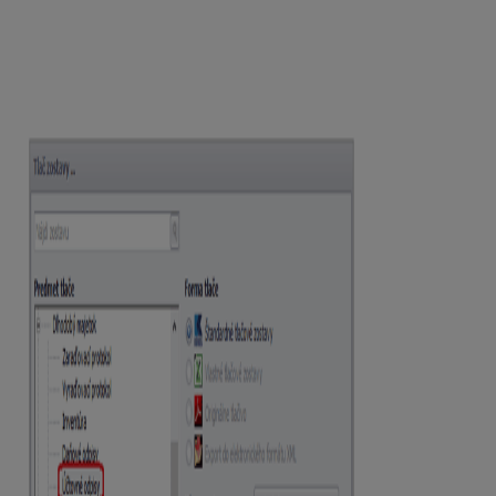
nomenklatúry platnej v sledovanom roku rozčlenených
podľa členského štátu určenia/zaslania.
Pre súčty zostávajúcich podpoložiek kombinovanej
nomenklatúry podľa členského štátu určenie/zaslania sa
uvedie spoločný kód
9950 0000
.