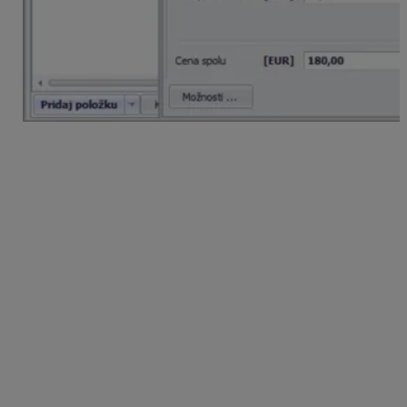
V
Sklad – Pohyby na sklade –
záložka
Funkcie –
tlačidlo
Ďalšie funkcie
–
Hromadné zmeny na
dokladoch
je možné zmeniť údaje vstupujúce do
hlásenia INTRASTAT v hlavičkách a v položkách
zvolených dokladov.
Generovanie hlásenia INTRASTAT
Cez menu
Prehľady – Intrastat
sa nachádza
funkcia
Generuj
, ktorá nám automaticky vytvorí hlásenia
podľa nastavení na jednotlivých skladových pohyboch.
Po zapnutí voľby
Zlučovať položky
– bude hlásenia
obsahovať
10 najvýznamnejších
podpoložiek
kombinovanej nomenklatúry z hľadiska
ich hodnoty v sledovanom období podľa kombinovanej