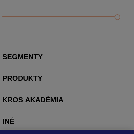
Príklad vytvorenia šanónu pre evidenciu mobilných telefónov
Nastavenie šanónov
Prihlasovanie e-mailom v programe Jednoduché účtovníctvo
ALFA plus
SEGMENTY
PRODUKTY
KROS AKADÉMIA
INÉ