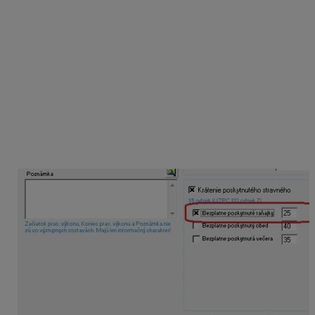
suma stravného, v prípade potreby, zaokrúhli na
najbližší eurocent nahor). Nárok na stravné je
vypočítaný nasledovne: 6,00 – 2,325 = 3,68 EUR.
Krátenie je možné zadať v tuzemských aj zahraničných
cestovných príkazoch.
Po zaevidovaní jednotlivých položiek vyúčtovania
pracovnej cesty do cestovného príkazu odporúčame
použiť funkciu
Vypočítaj stravné a vreckové
. Uvedenú
funkciu nájdeme v pravej strednej časti formulára
Pridaj
cestovný príkaz
. Program automaticky vypočíta stravné
a vreckové, na ktoré vznikol zamestnancovi na
pracovnej ceste nárok.