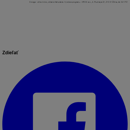
I
nformácie v dokumente sú spracované k právnemu
stavu platnému ku dňu jeho publikovania 2. 9. 2023
Zdieľať