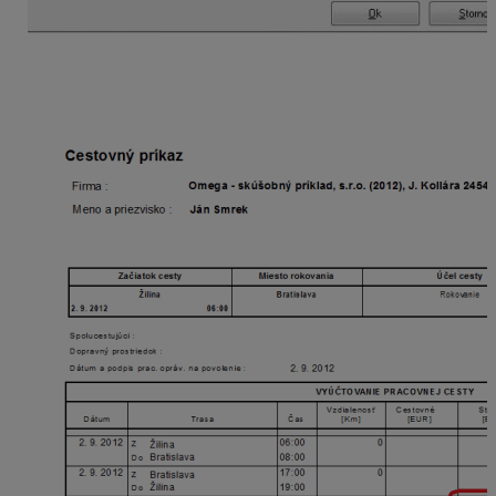
Cestovný príkaz môžeme vytlačiť potvrdením
voľby
Tlač
, ktorá sa nachádza v spodnej časti evidencie
cestovných príkazov.