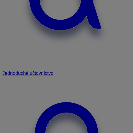
Jednoduché účtovníctvo