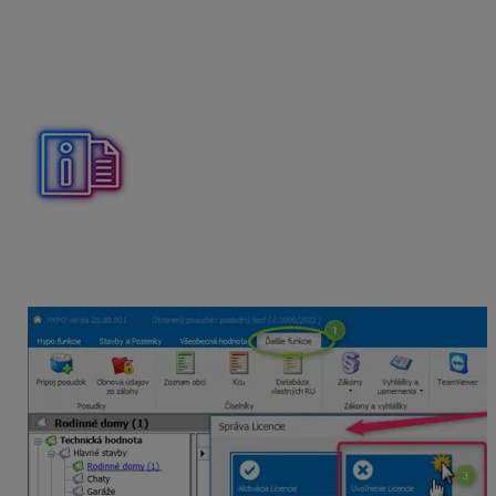
programu zadáte licenčné číslo.
Licenčné číslo je možné používať na 2 PC. Takže
kľudne si môžete HYPO nechať aj na starom
počítači.
V prípade, ak HYPO na starom PC už nebudete
používať, je potrebné licenciu zo starého PC uvoľniť.