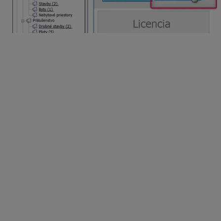
3/ Prenos údajov zo starého PC
V prípade, ak chcete preniesť aj údaje týkajúce sa
HYPO na nový PC je potrebné najskôr:
uložiť si
posudky
na externý disk (alebo USB
kľúč) zo starého PC. Tieto súbory sa nachádzajú
najčastejšie:
C:\HYPO_NET\Posudky
(alebo
aj
C:\Program Files\HYPO_NET\Posudky
).
Je potrebné skopírovať obsah celého
priečinka.
uložiť si na externý disk (alebo USB kľúč)
súbory
HypoNast
a
HypoTexty
. Oba majú
príponu mdb (túto ale nemusíte mať zobrazenú).
Tieto súbory sa nachádzajú
najčastejšie:
C:\HYPO_NET\
(alebo aj
C:\Program
Files\HYPO_NET\
).
Následne už len stačí nakopírovať do
novovytvoreného adresára v novom PC
C:\HYPO_NET súbory HypoNast a HypoTexty z