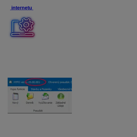
Verzie programu HYPO je možné už sťahovať aj
z
internetu
Skontrolujte si číslo verzie, ktorú máte nainštalovanú
na starom PC (v ľavom hornom rohu programu
HYPO). A na nový PC je potrebné inštalovať rovnaké
číslo verzie.
2/
Zadať licenčné číslo po inštalácii
Nainštalujte HYPO na nový počítač a po spustení