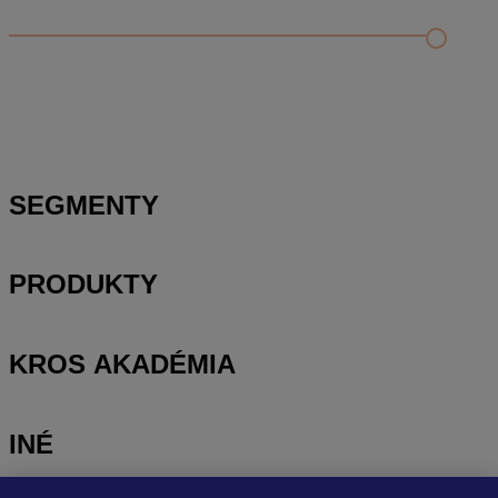
Ako funguje aplikácia Mobilný znalec?
Ako prenesiem posudok vytvorený v Mobilnom znalcovi do
HYPO a kde nájdem prílohy?
Ako určím resp. zistím úrokovú mieru a mieru rizika pre
určenie výnosovej hodnoty?
SEGMENTY
PRODUKTY
KROS AKADÉMIA
INÉ