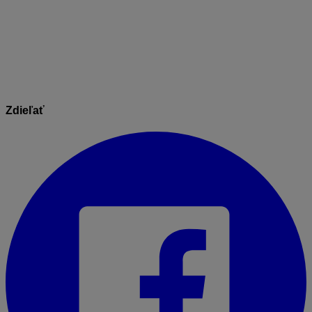
externého disku (alebo USB) a taktiež do
podpriečinka Posudky všetky súbory (t.j. vaše
posudky), ktoré ste si odložili na externý disk.
Zdieľať