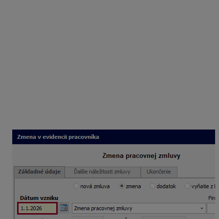
zaevidovať navýšenie mzdy Zmenou pracovnej zmluvy.
Zmena pracovnej zmluvy
V Personalistike na karte Pracovné pomery cez
Pridaj
–
Zmena zmluvy
pridáte Zmenu pracovnej zmluvy.
Vyplníte pole
Dátum vzniku
a údaje, ktoré sa menia,
v našom prípade
Dohodnutá mzda
. Jednotlivé polia
v Zmene zmluvy sú vyplnené šedým písmom (údaje
z pôvodnej pracovnej zmluvy, resp. predchádzajúcej
zmeny pracovnej zmluvy). Tieto údaje slúžia ako
pomôcka, aby ste vedeli, aké údaje boli dojednané
pôvodne.