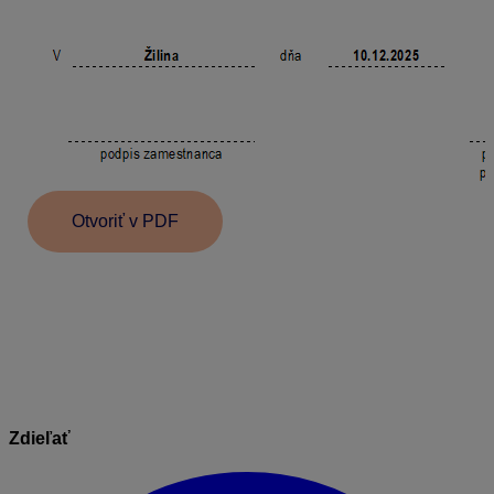
Otvoriť v PDF
Informácie v dokumente sú spracované k právnemu
stavu platnému ku dňu jeho publikácie.
30.12.2025
Zdieľať