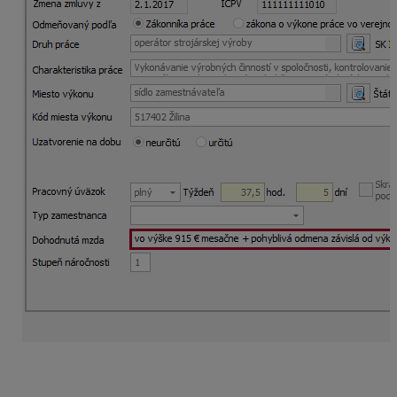
Po uložení novej výšky mzdy Vás program upozorní
hláškou, že je potrebné upraviť aj zložky mzdy.