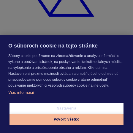
O súboroch cookie na tejto stránke
KROS Porovnanie ponúk
Súbory cookie používame na zhromažďovanie a analýzu informácií o
Odporúčané
FAQ
výkone a používaní stránok, na poskytovanie funkcií sociálnych médií a
na vylepšenie a prispôsobenie obsahu a reklám. Kliknutím na
Nastavenie si prezrite možnosti ovládania umožňujúceho odmietnuť
Príklad vytvorenia šanónu pre evidenciu mobilných telefónov
prispôsobovanie pomocou súborov cookie vrátane odmietnuť
Nastavenie šanónov
používanie niektorých či všetkých súborov cookie na iné účely.
Prihlasovanie e-mailom v programe Jednoduché účtovníctvo
ALFA plus
Viac informácií
Nastavenia
SEGMENTY
Povoliť všetko
Appky
Prihlásiť sa
Menu