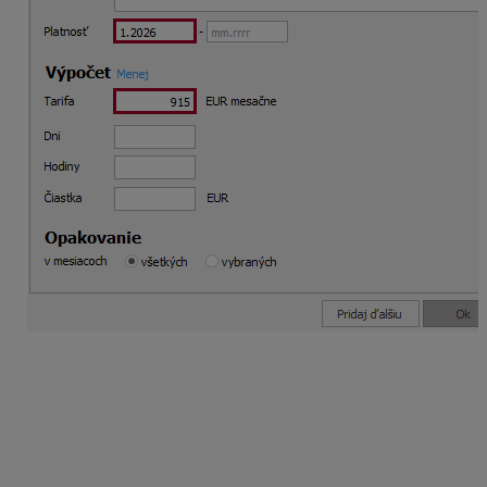
Tlač zmeny pracovnej zmluvy
Zmenu pracovnej zmluvy vytlačíte cez Tlač – Tlač –
Personalistika – Pracovné zmluvy a dohody – Pracovné
zmluvy – Zmeny v pracovnej zmluve.