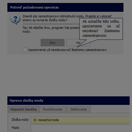
Stlačením tlačidla
Áno
Vás program automaticky
presunie na kartu Zložky mzdy, kde:
ukončíte pôvodnú zložku mzdy k
12/2025
,
pridáte novú zložku mzdy s tarifou platnou od
1/2026
.