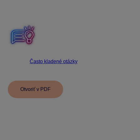
karty
. Dokument vytlačíte cez
Tlač – Tlač –
Oznamovacia povinnosť – Informačné karty –
zamestnávanie cudzincov
.
Hľadáte odpovede aj na iné témy, ktoré vás zaujímajú?
Navštívte
Často kladené otázky
na našom webe, kde
nájdete odpovede na ďalšie otázky, s ktorými sa v praxi
stretávate.
Otvoriť v PDF
Informácie v dokumente sú spracované k právnemu
stavu platnému ku dňu jeho publikácie.
20.10.2025