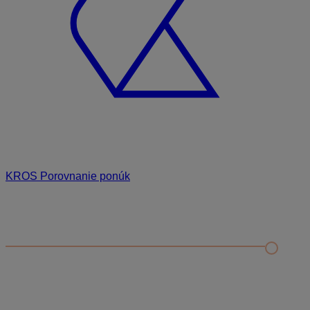
KROS Porovnanie ponúk
Odporúčané
FAQ
Príklad vytvorenia šanónu pre evidenciu mobilných telefónov
Nastavenie šanónov
Prihlasovanie e-mailom v programe Jednoduché účtovníctvo
ALFA plus