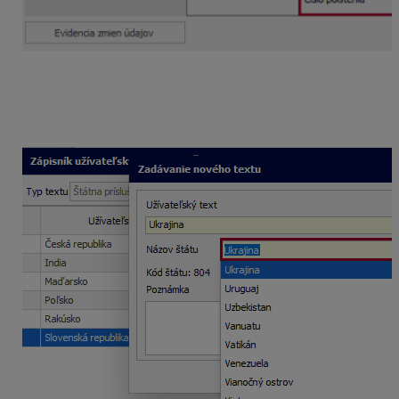
V časti Ostatné údaje zaevidujete
Štátnu príslušnosť
.
Ak sa v číselníku nenachádza, pridáte novú štátnu
príslušnosť cez lupu na konci riadku
Štátna
príslušnosť
.