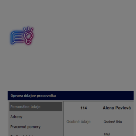
Identifikačné údaje voľbu
Rodné číslo v SR
a
zaevidujete ho pod týmto rodným číslom. Ak ho
pridelené nemá
vyplníte
Iné ID
.
Ak zamestnanec
nemá
pridelené slovenské rodné číslo,
namiesto
Rodné číslo v SR
vyberiete
Iné ID
a zadáte
napríklad číslo povolenia k pobytu cudzinca alebo jeho
iné identifikačné číslo. Táto voľba sa berie do úvahy pri
tlači daňových dokumentov, kedy sa v prípade voľby Iné
ID zobrazí namiesto rodného čísla dátum narodenia.