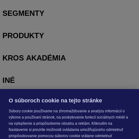
SEGMENTY
PRODUKTY
KROS AKADÉMIA
INÉ
O súboroch cookie na tejto stránke
Odoberajte
NOVINKY
Súbory cookie používame na zhromažďovanie a analýzu informácií o
výkone a používaní stránok, na poskytovanie funkcií sociálnych médií a
Prihlásiť sa
na vylepšenie a prispôsobenie obsahu a reklám. Kliknutím na
Nastavenie si prezrite možnosti ovládania umožňujúceho odmietnuť
prispôsobovanie pomocou súborov cookie vrátane odmietnuť