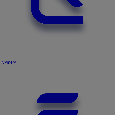
Výmery