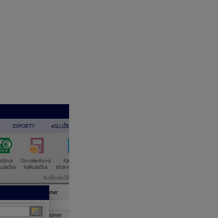
ákazky a činnosti do číselníka Zákaziek a Činností (Organizáci
ého, Import Odmien alebo Import RZZP (Mzdové funkcie – Import
 importovať. Ak súbor nie je zvolený, zobrazí sa šablóna pre d