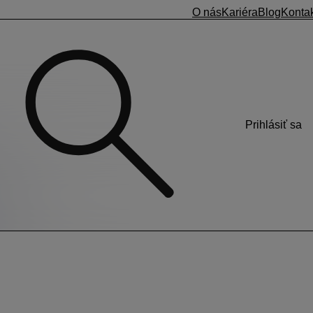
O nás
Kariéra
Blog
Konta
Prihlásiť sa
videnciu pri jednotlivých zamestnancoch. V Personalistike