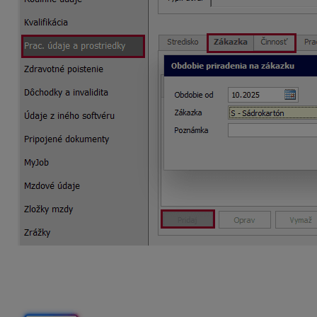
Cez tlačidlo Pridaj môžete zamestnanca priradiť na konkrét
Evidenciu zákaziek a činností využijete, ak zamestnanec pr