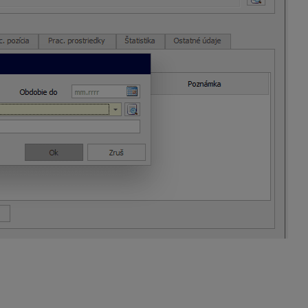
nu zákazku a činnosť, pričom môžete zadať aj obdobie, počas kt
acuje celý mesiac na jednej zákazke a činnosti.