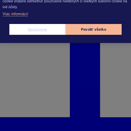
cookie vrátane odmietnuť používanie niektorých či všetkých súborov cookie na
iné účely.
Viac informácií
Nastavenia
Povoliť všetko