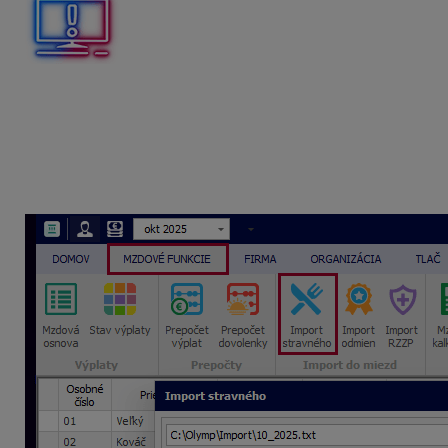
Pre lepšiu evidenciu a uľahčenie práce odporúčame pridať z
Náhľady importných súborov
Ak využívate pri spracovaní miezd v OLYMPE Import stravn
Náhľad súboru. Následne sa Vám zobrazia údaje, ktoré chcete