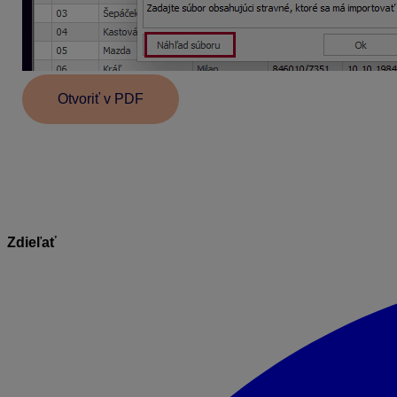
Otvoriť v PDF
Informácie v dokumente sú spracované k právnemu st
Zdieľať