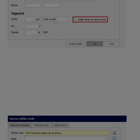
979 – finančný príspevok na stravu
V mzde za
august 2025
vyplatíte zamestnancovi
finančný príspevok na október 2025. Pole odpočítať
neodprac. dni za mesiac je označené s voľbou aktuálny.
Na základe označenia program v poli Dni uvedie
nárok
za 19 dní
(nárok na október je 23 pracovných dní mínus
4 dni pracovná cesta) a prepočíta
výslednú
čiastku
príspevku na sumu
85,50 eura
.