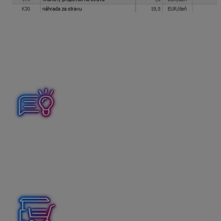
Ak náhrada za stravu nie je vyplácaná cez mzdu
zamestnanca, zložka mzdy K30 bude zadaná bez
čiastky. Výplata v tomto prípade bude mať príznak .
Program automaticky zníži počet dní v ZM 979 a 516
o štyri dni. Pokiaľ chcete, aby výplata nesvietila na
červeno, stačí zadať do čiastky „0“.
V prípade, ak zamestnancom poskytujete
stravné
lístky
a zamestnanec by mal poskytnuté stravné lístky aj
za dni pracovnej cesty, využijete rovnakú funkčnosť.
Označené pole
znížiť nárok na stravovanie
v zložke
mzdy
K30 – náhrada za stravu
má vplyv aj na počet
dní v zrážke
stravné
s výpočtom EUR/deň.