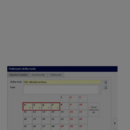
náhrada za stravu
a v kalendári označíte dni pracovnej
cesty. Zamestnancovi podľa zákona o cestovných
náhradách prináleží za tento deň stravné a nie
príspevok na stravovanie podľa § 152 Zákonníka práce.
Doplníte výšku stravného, v našom prípade zadáte do
tarify sumu
19,50 EUR na deň
, program vypočíta
čiastku
78 eur
a označíte pole
znížiť nárok na
stravovanie
. Na základe takto označeného poľa
a označených dní v kalendári program zníži počet dní,
za ktoré zamestnancovi prináleží nárok na finančný
príspevok na stravovanie v zmysle § 152 Zákonníka
práce.