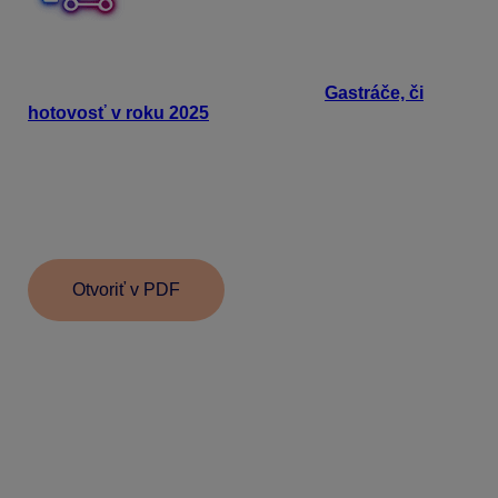
Chcete sa dozvedieť viac o tom, ako sa popasovať
s nastavením stravného v programe Mzdy
a personalistika OLYMP. S e-bookom
Gastráče, či
hotovosť v roku 2025
budete mať legislatívu v
malíčku. Nájdete v ňom aj napr. informáciu ako stravné
importovať do miezd a omnoho viac informácií ohľadom
stravného.
Otvoriť v PDF
Informácie v dokumente sú spracované k právnemu
stavu platnému ku dňu jeho publikácie.
25.08.2025