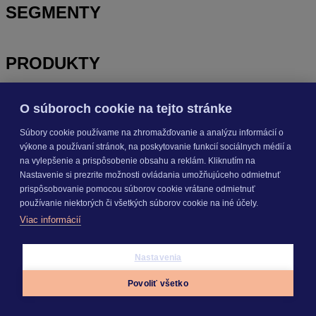
SEGMENTY
PRODUKTY
O súboroch cookie na tejto stránke
KROS AKADÉMIA
Súbory cookie používame na zhromažďovanie a analýzu informácií o
výkone a používaní stránok, na poskytovanie funkcií sociálnych médií a
INÉ
na vylepšenie a prispôsobenie obsahu a reklám. Kliknutím na
Nastavenie si prezrite možnosti ovládania umožňujúceho odmietnuť
prispôsobovanie pomocou súborov cookie vrátane odmietnuť
používanie niektorých či všetkých súborov cookie na iné účely.
Odoberajte
NOVINKY
Viac informácií
Prihlásiť sa
Nastavenia
Povoliť všetko
O nás
Appky
Prihlásiť sa
Menu
Kariéra