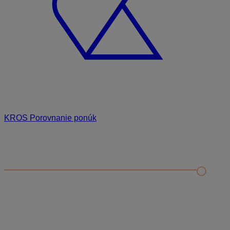
KROS Porovnanie ponúk
Odporúčané
FAQ
Príklad vytvorenia šanónu pre evidenciu mobilných telefónov
Nastavenie šanónov
Prihlasovanie e-mailom v programe Jednoduché účtovníctvo
ALFA plus