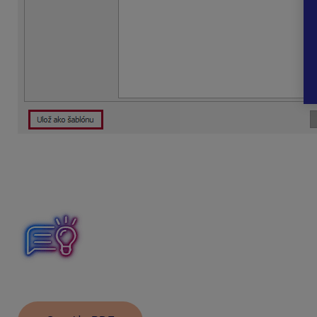
Pri pridávaní novej písomnej informácie u zamestnanca po
alebo doplniť.
Písomnú informáciu
je možné z OLYMPU vytlačiť (Tlač – T
Funkcia je prístupná v zostave BIZNIS/PROFI/Profesionál s