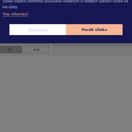
cookie vrátane odmietnuť používanie niektorých či všetkých súborov cookie na
iné účely.
Viac informácií
Nastavenia
Povoliť všetko
mocou tlačidla
Načítaj šablónu
prenesiete údaje z už vytvorene
lač – Personalistika – Pracovné zmluvy a dohody) alebo ju môž
 platným Balíkom služieb.