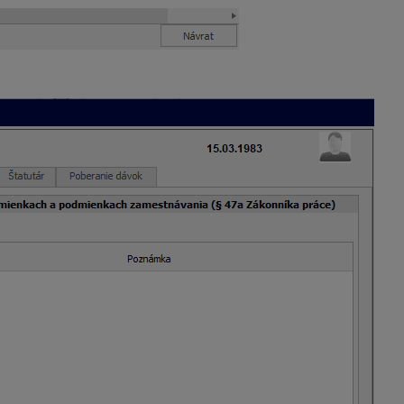
nciu
Personalistika – Pracovné pomery
– záložka
Písomná in