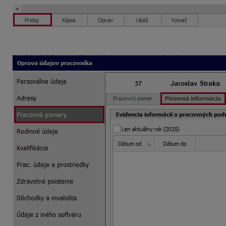
Šablónu vytvoríte aj u konkrétneho zamestnanca cez evide