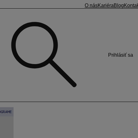
O nás
Kariéra
Blog
Konta
Prihlásiť sa
a podmienkach zamestnávania pomocou novej
 zamestnancov. Šablóny šetria váš čas a minimalizujú riziko
oľby
Pridaj
.