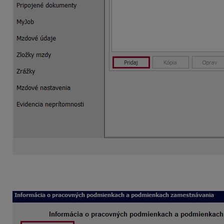
Po nadefinovaní údajov, ktoré sú pre viacerých zamestnanco
V číselníku nájdete aj preddefinovanú šablónu s názvom K