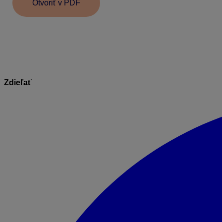
Otvoriť v PDF
Informácie v dokumente sú spracované k právnemu stavu pl
Zdieľať