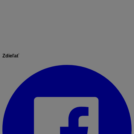
zamestnanec z dôvodu obmedzenia prevádzky
neodpracoval.
Informácie v dokumente sú spracované k právnemu
stavu platnému ku dňu jeho publikácie. 21.10.2025
Zdieľať