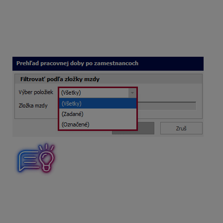
pred tlačou, prípadne ju vyberiete zo mzdovej
osnovy,
Označené
– po stlačení ikony sa dostanete do
Mzdovej osnovy, kde označíte zložky mzdy, ktoré
chcete zobraziť na dokumente.
Potrebujete si rýchlo skontrolovať koľko hodín mal
zamestnanec prekážku v práci? Pred tlačou vyberte
zložku mzdy 336 – prekážky v práci počas skrátenej
práce a získate prehľad o počte hodín, ktoré