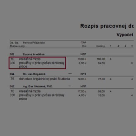
zamestnancoch – Rozpis pracovnej doby podľa zložiek
mzdy.
Pred tlačou si môžete vybrať aké zložky mzdy majú byť
na dokumente zobrazené:
Všetky
– zobrazia sa všetky zložky mzdy zadané
u zamestnanca vo výplate v danom mesiaci,
Zadané
– zobrazí sa zložka mzdy, ktorú zadáte