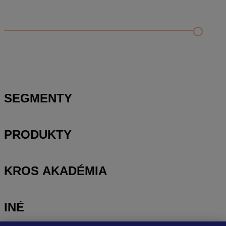
Odporúčané
FAQ
Príklad vytvorenia šanónu pre evidenciu mobilných telefónov
Nastavenie šanónov
Prihlasovanie e-mailom v programe Jednoduché účtovníctvo
ALFA plus
SEGMENTY
PRODUKTY
KROS AKADÉMIA
INÉ