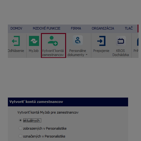
do MyJobu viacerým zamestnancom. Kontá vytvoríte
hromadne cez záložku
eSLUŽBY – Vytvoriť kontá
zamestnancov
.
Po kliknutí sa zobrazí okno Vytvoriť kontá
zamestnancov, kde si mzdárka môže zvoliť okruh
zamestnancov (hromadne za aktuálnych, zobrazených
alebo označených v Personalistike), ktorým chce
vytvoriť kontá.