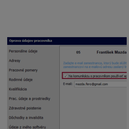
Vytvorenie konta cez Personalistiku
V Personalistike zamestnanca sa nachádza karta
MyJob
. Na tejto karte môže mzdárka registrovať
zamestnanca do MyJobu – zaslať mu pozvanie do
MyJobu.