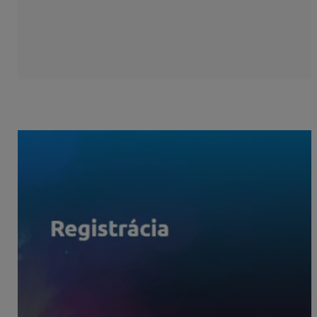
Zamestnanec tu zadá svoje heslo, ktoré bude používať
a registráciu potvrdí cez tlačidlo
Vytvoriť účet.