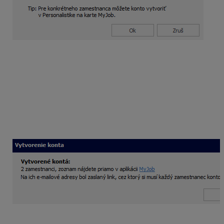
Potvrdením voľby cez Ok sa odošlú aktivačné e-maily
vybranému okruhu zamestnancov. Zobrazí sa
oznámenie o vytvorení kont a počte zamestnancov,
ktorým boli kontá vytvorené. Ak sa niektorému
zamestnancovi nepodarí konto vytvoriť, zobrazí sa aj
dôvod prečo. Voľbou Označ zamestnancov
v Personalistike, ktorým sa konto nepodarilo vytvoriť
a jej potvrdením cez Ok, program označí týchto
zamestnancov v Personalistike.
Aktivácia konta zamestnancom