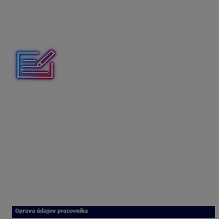
prostredníctvom ktorého si konto aktivuje. Aktivačný e-
mail slúži ako pozvánka od zamestnávateľa do MyJobu.
Bez takéhoto „pozvania“ sa zamestnanec do aplikácie
nedostane.
V rozbaľovacom poli je prednastavená e-mailová
adresa zamestnanca, ktorá je uvedená na karte
Pracovné pomery – odosielanie dokumentov e-mailom.
Ak tento mail nie je vyplnený, zobrazí sa mail uvedený
v poli E-mail 1 v Personalistike na karte Adresy. Ak má
zamestnanec na tejto karte uvedený aj E-mail 2,
nachádza sa aj tento v rozbaľovacom poli. Ako e-mail
pre zaslanie aktivácie sa môže uviesť aj iná e-mailová
adresa ako na karte Adresy. Tú je však potrebné vpísať
ručne.