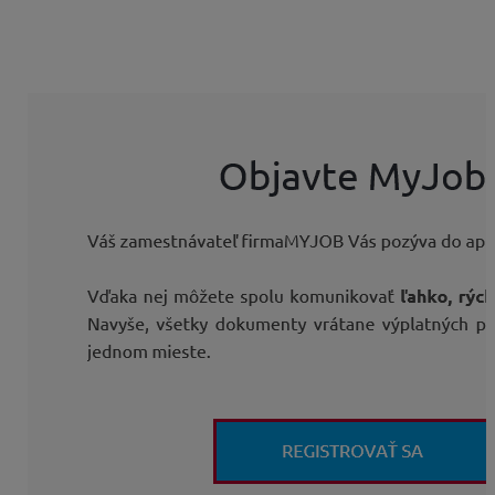
Zamestnancovi príde do jeho e-mailovej schránky ako
prvý registračný e-mail. Kliknutím na tlačidlo
REGISTROVAŤ SA
bude presmerovaný na registráciu.