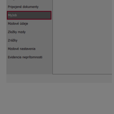
Po označení voľby
Na komunikáciu s pracovníkmi
používať aplikáciu MyJob
sa z rozbaľovacieho poľa
zvolí e-mailová adresa zamestnanca, ktorá bude
zároveň slúžiť aj ako jeho prihlasovacie meno do
MyJobu. Kliknutím na tlačidlo
Registrovať
sa
zamestnancovi odošle na zadanú emailovú adresu link,