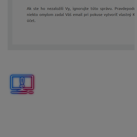
Po kliknutí na
AKTIVOVAŤ ÚČET
bude zamestnanec
presmerovaný do MyJobu.
Ak vás zamestnanec upozorní, že mu nebol doručený e-
mail pre aktiváciu MyJobu, odporučte mu skontrolovať
v jeho e-mailovej schránke priečinky Spam a Reklama.
Mzdárka vie na karte MyJob v Personalistike zistiť,
v akom stave je konto zamestnanca, ktorému zaslala
pozvanie do MyJobu: