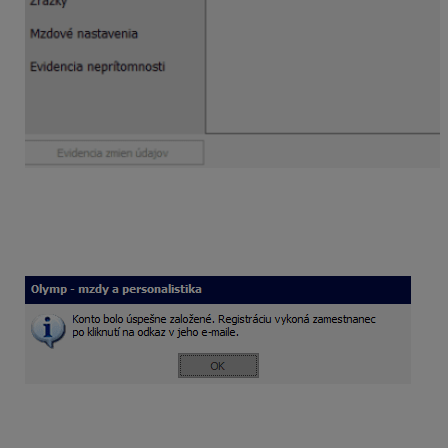
Po kliknutí na Registrovať sa zobrazí hláška, ktorá
mzdárku informuje, že konto bolo založené
a zamestnanec ho musí aktivovať prostredníctvom
odkazu, ktorý mu bol zaslaný na e-mailovú adresu.
2. Hromadné vytvorenie kont zamestnancov
Túto funkciu využijete, ak chcete naraz zaslať pozvanie