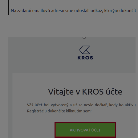
Zamestnancovi príde do jeho e-mailovej schránky ešte
druhý e-mail s aktivačným linkom.