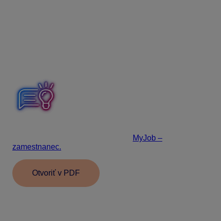
s pracovníkom používať aplikáciu MyJob. Pri
hromadnom odosielaní dokumentov sa tomuto
zamestnancovi dokument určený pre neho neodošle.
V dokumente Zoznam zamestnancov podľa stavu konta
MyJob bude uvedené – konto sa nepoužíva.
Zamestnanec sa však do svojho konta dostane, môže si
v ňom prezerať doručené správy a aj napísať správu
mzdárke.
Ako zaregistrovať zamestnanca do aplikácie MyJob si
môžete pozrieť aj vo videonávode
MyJob –
zamestnanec.
Otvoriť v PDF
Informácie v dokumente sú spracované k právnemu
stavu platnému ku dňu jeho publikácie.
10.12.2025