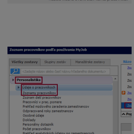
Stav konta zamestnanca si mzdárka môže skontrolovať
aj prostredníctvom tlačovej zostavy
Zoznam
pracovníkov podľa stavu konta v MyJob
. Zostava
obsahuje údaje zo záložky MyJob v Personalistike.
Zobraziť si ju môže cez Tlač – Tlač – Personalistika –
Údaje o pracovníkoch – Zoznamy pracovníkov.