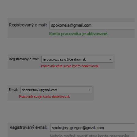
Aktivované konto
Konto ešte nie je aktivované
Zamestnanec svoje konto vymazal
Ak nemá mzdárka prístup na internet alebo nie je
prihlásená v MyJobe