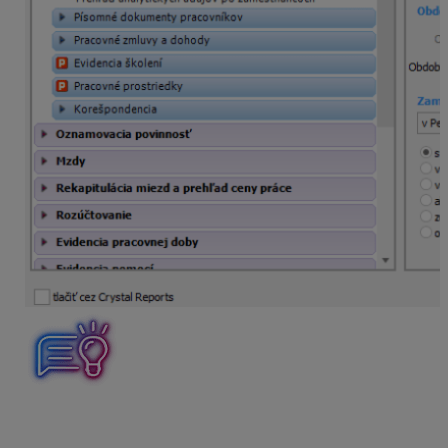
Ak zamestnanec už nebude chcieť dostávať správy do
MyJobu, mzdárka odznačí pole Na komunikáciu