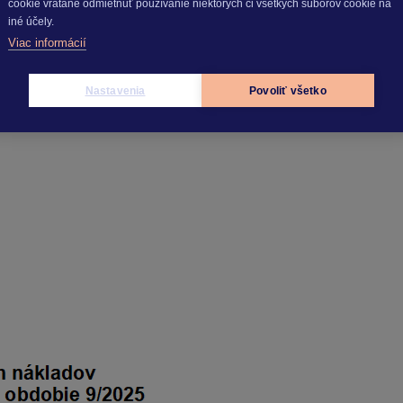
cookie vrátane odmietnuť používanie niektorých či všetkých súborov cookie na
iné účely.
Viac informácií
Nastavenia
Povoliť všetko
né podmienky. V prípade potreby je možné ešte rozúčtovanie u
čame v programe spustiť
Prepočet výplat
cez
Mzdové funkcie
.
e mzdových nákladov pre podvojné účtovníctvo
(Tlač – Tlač