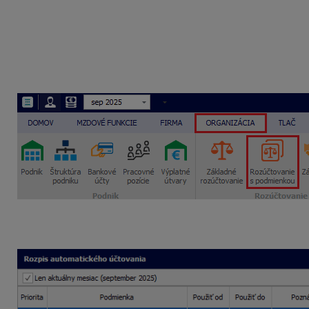
Zamestnanec, ktorý má pridelené osobné číslo 04, pracuje 
od septembra 2025 rozúčtovať nasledovne:
HPP : čiastka na mzdy, zdravotné a sociálne poistenie a pr
DPČ : čiastka na mzdy, zdravotné a sociálne poistenie a p
Rozúčtovanie nastavíte do podvojného účtovníctva cez
Org
Tlačidlom
Pridaj
vo formulári
Pridávanie položky účtovné
účtovania
zadáte dve položky (pre HPP a DPČ).