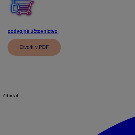
Bližšie informácie ako nastaviť rozúčtovanie do podvojnéh
podvojné účtovníctvo
. Nájdete v ňom najčastejšie príklad
Otvoriť v PDF
Informácie v dokumente sú spracované k právnemu stavu pl
Zdieľať