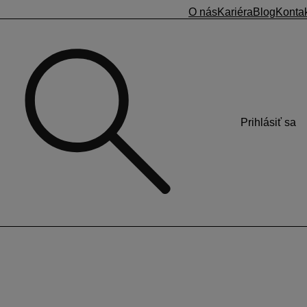
O nás
Kariéra
Blog
Konta
Prihlásiť sa
ozriete v popise zložky mzdy v Mzdovej osnove (
Mzdové