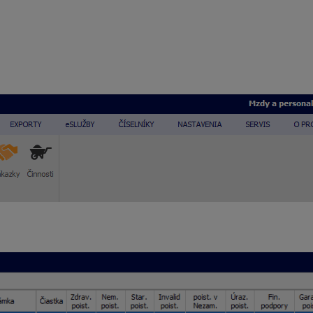
v organizácii na Hlavný pracovný pomer a súbežne aj na Dohod
eddavková daň na analytický účet 100
reddavková daň na analytický účet 200
anizácia – Rozúčtovanie s podmienkou
.
ho rozpisu
nastavíte, za akých podmienok a na aký účet sa maj