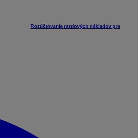
iete v e-booku
Rozúčtovanie mzdových nákladov pre