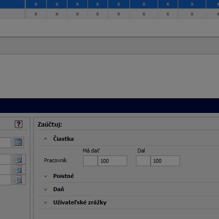
volíte obdobie 9.2025, vyberiete osobné číslo 04 a Typ pracov
istné – Zdravotné poistenie
,
Poistné – Sociálne poistenie