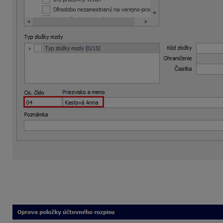
V druhej podmienke v časti
Ak je splnená podmienka:
zvo
časti
Zaúčtuj:
zadáte analytické účty 200 na položke
Čiast
tlačidlom
Ok.