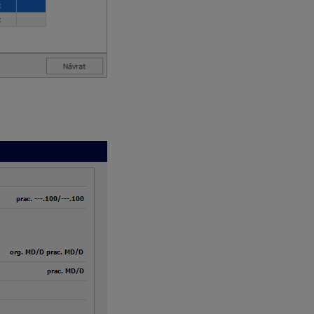
ného pomeru označíte Hlavný pracovný pomer. V pravej časti
a
Daň – Daň preddavková
. V spodnej časti formulára