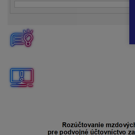
Pri každom generovaní mzdy budú automaticky použité zada
Ak rozúčtovanie nastavíte až po spracovaní miezd, odporú
Na kontrolu rozúčtovania použijete dokument
Rozúčtovani
zákazky, činnosti a pracovníkov.