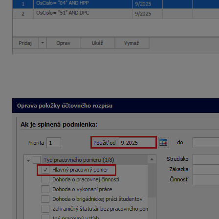
V ľavej časti formulára v časti
Ak je splnená podmienka:
z
Zaúčtuj:
zadáte analytické účty 100 na položke
Čiastka
,
Po
podmienku potvrdíte tlačidlom
Ok.