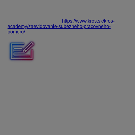
istom mesiaci
, tieto dohody je potrebné zadať ako
súbežný pracovný pomer
. Jeho evidovanie si môžete
pozrieť vo videonávode
Zaevidovanie súbežného
pracovného pomeru
na
https://www.kros.sk/kros-
academy/zaevidovanie-subezneho-pracovneho-
pomeru/
.
Dohodár pracuje na dohodu o vykonaní práce od 1. 10.
2025 do 31. 12. 2025. Zamestnávateľ sa s ním dohodol
na predĺžení pracovnej úlohy do 31. 1. 2026. Ako
predĺžite túto dohodu?
Ak sa od vzniku dohody čokoľvek zmení oproti pôvodnej
dohode, pridáte
Zmenu dohody
. Pri zmene dohody,
už
nič neoznamujete inštitúciám.
Zadanie v OLYMPE
Zadáte dátum vzniku zmeny. Pre uľahčenie zadávania