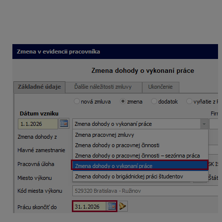
sa zobrazia pôvodné údaje, aby ste ich nemuseli prácne
pridávať. Prepíšete len tie polia, ktoré sa menia oproti
pôvodnej dohode. V našom prípade označíte, že sa
predlžuje dohoda na ďalšiu dobu určitú.