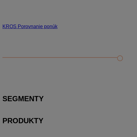
KROS Porovnanie ponúk
Odporúčané
FAQ
Príklad vytvorenia šanónu pre evidenciu mobilných telefónov
Nastavenie šanónov
Prihlasovanie e-mailom v programe Jednoduché účtovníctvo
ALFA plus
SEGMENTY
PRODUKTY