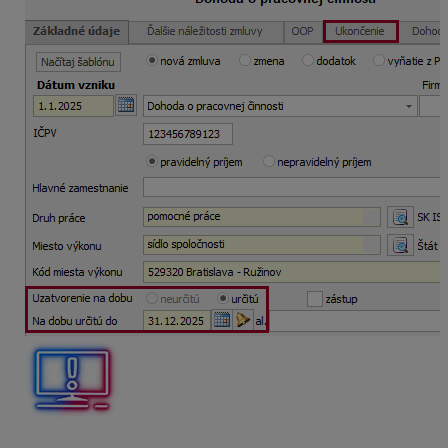
Ak by predošlá dohoda skončila a nová začala
v tom