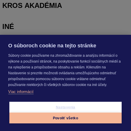
KROS AKADÉMIA
INÉ
O súboroch cookie na tejto stránke
Odoberajte
NOVINKY
Súbory cookie používame na zhromažďovanie a analýzu informácií o
výkone a používaní stránok, na poskytovanie funkcií sociálnych médií a
Prihlásiť sa
na vylepšenie a prispôsobenie obsahu a reklám. Kliknutím na
Nastavenie si prezrite možnosti ovládania umožňujúceho odmietnuť
prispôsobovanie pomocou súborov cookie vrátane odmietnuť
O nás
používanie niektorých či všetkých súborov cookie na iné účely.
Kariéra
Viac informácií
Pre média
Nastavenie cookies
Copyright © 2026 KROS a. s.
Nastavenia
Povoliť všetko
Appky
Prihlásiť sa
Menu