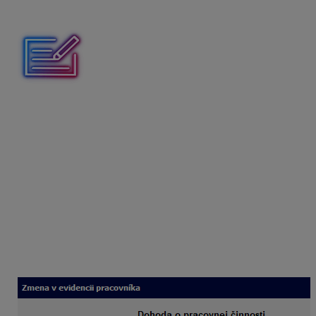
poistného).
Dohoda o pracovnej činnosti vznikla 1. 1. 2025. Dokedy
môže zamestnávateľ uzatvoriť dohodu ?
Dohodu môže trvať najneskôr do 31. 12. 2025. Po tomto
termíne nie je možné ju predĺžiť. V prípade potreby
opätovného zamestnania, je potrebné urobiť novú
dohodu a splniť si oznamovacie povinnosti.
Zadanie v OLYMPE
V Personalistike na karte Pracovné pomery zadáte dobu
uzatvorenia dohody. Tento dátum program automaticky
prenesie na záložku Ukončenie.