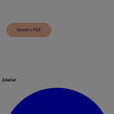
Dokument
Zmena dohody o vykonaní práce
vytlačíte
voľbou Tlač – Tlač – Personalistika – Pracovné zmluvy
a dohody – Dohody o prácach mimo prac. pomeru –
Zmeny v dohode
.
Otvoriť v PDF
Informácie v dokumente sú spracované k právnemu
stavu platnému ku dňu jeho
publikácie. 21.10.2025
Zdieľať