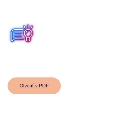
Pri importe dát budú všetky aktuálne dáta
o zamestnancoch, ktorí sú občanmi so zdravotným
postihnutím zmazané a nahradia sa novými.
Evidenciu občanov so zdravotným postihnutím je možné
zobraziť v tlačenej podobe označením políčka „zobraz
náhľad“ pri exporte alebo cez menu Tlač – Tlač –
Štatistiky – Zamestnávanie občanov so ZPS.
Otvoriť v PDF
Informácie v dokumente sú spracované k právnemu
stavu platnému ku dňu jeho publikácie 18.03.2026