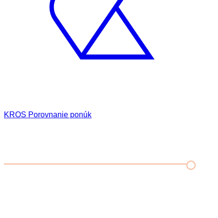
KROS Porovnanie ponúk
Odporúčané
FAQ
Príklad vytvorenia šanónu pre evidenciu mobilných telefónov
Nastavenie šanónov
Prihlasovanie e-mailom v programe Jednoduché účtovníctvo
ALFA plus