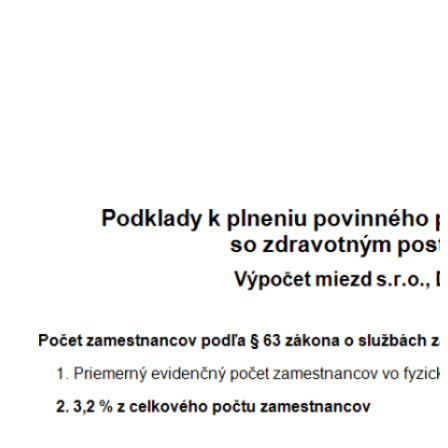
Podklady k plneniu povinného zamestnávania
občanov so ZPS
Ako pomôcka pri vytváraní elektronického ročného
výkazu o plnení povinného podielu zamestnávania
občanov so ZPS slúžia
Podklady k plneniu
povinného podielu zamestnávania občanov so
zdravotným postihnutím
. Dokument nájdete v menu
Tlač – Tlač – Štatistika – Zamestnávanie občanov zo
ZPS.