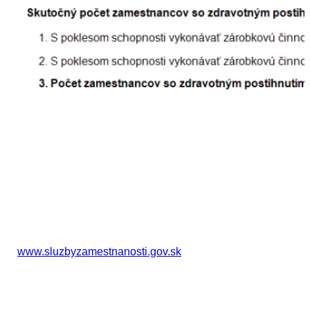
Pri vytváraní elektronického výkazu je potrebné zadať
priemerný evidenčný počet zamestnancov vo FO
z kalendárny rok (1. riadok). 3,2 % vypočíta na základe
zadaného priemerného počtu zamestnancov a skutočný
počet zamestnancov so ZPS prepočíta z údajov
zadaných v evidencii zamestnancov, ktorí sú občanmi
so zdravotným postihnutím.
Zamestnávateľ je
povinný zaslať výkaz elektronicky
prostredníctvom modulu
Plnenie povinného podielu
zamestnávania občanov so ZP
na portáli
www.sluzbyzamestnanosti.gov.sk
v časti
Zamestnávateľ. Lehota na splnenie tejto povinnosti za
rok 2025 je do
31. 03. 2026
.
Prvým krokom na vyplnenie elektronického výkazu je