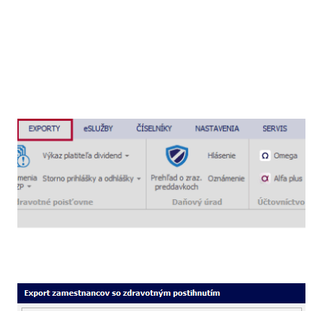
naplnenie údajov v sekcii
Evidencia zamestnancov,
ktorí sú občanmi so zdravotným postihnutím
. Údaje
je možné zadať manuálne alebo hromadným importom
dát.
V programe Mzdy a personalistika OLYMP je
zapracovaný
export zamestnancov so zdravotným
postihnutím
vo formáte csv., ktorý nájdete v menu
Exporty – ÚPSVAR – ZPS Evidencia.