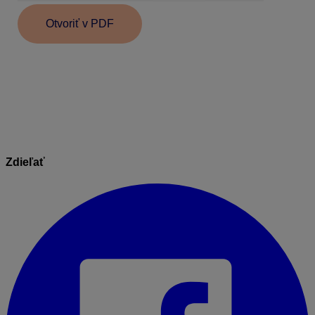
Otvoriť v PDF
Informácie v dokumente sú spracované k právnemu
stavu platnému ku dňu jeho publikácie.
08.05.2026
Zdieľať