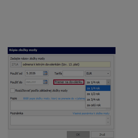
Zložku mzdy 271 je možné použiť na zadanie 13. platu
alebo iných dohodnutých odmien v ktoromkoľvek
mesiaci v roku.
V zostave
BIZNIS/PROFI/PROFESIONÁL
pri vytváraní
kópie zložky mzdy je možné vybrať aký počet štvrťrokov
priemeru na dovolenku má táto zložka mzdy ovplyvniť.