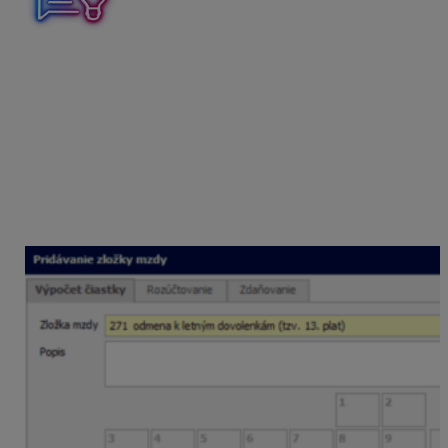
V programe Mzdy a Personalistika OLYMP na
vyplatenie 13. platu môžete použiť zložku mzdy
271 –
odmena k letným dovolenkám (tzv. 13. plat)
.
Toto plnenie bolo v minulosti, po splnení zákonom
stanovených podmienok, možné oslobodiť od dane
a odvodov. Od roku 2021 je takého daňovo – odvodové
zvýhodnenie zrušené a platia sa z neho odvody aj daň
z celej sumy.