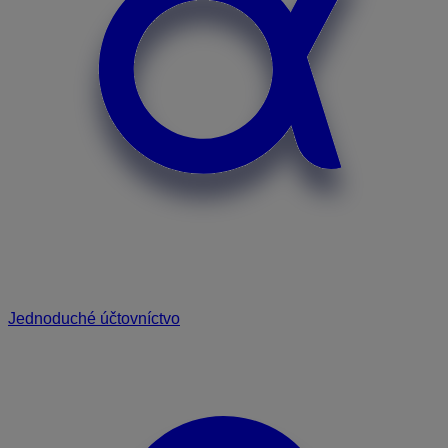
Jednoduché účtovníctvo