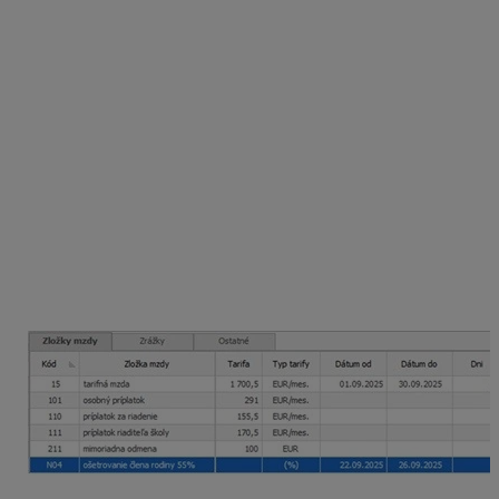
odpracované hodiny
= 17 dní x 7,5 hod. =
127,50 hod.
tarifná mzda
= 1 700,50 eura : 165 hod. x 127,50 hod. =
1 314,03 eura
osobný príplatok
= 291 : 165 hod. x 127,50 hod. =
224,87 eura
príplatok za riadenie
= 155,50 : 165 hod. x 127,50 hod.
=
120,16 eura
príplatok riaditeľa školy
= 10 % x 1 700,50= 170,50
eura
170,50 : 165 hod. x 127,50 hod. =
131,75
eura
mimoriadna odmena = 100 eur