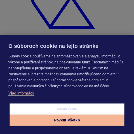
O súboroch cookie na tejto stránke
Súbory cookie používame na zhromažďovanie a analýzu informácií o
výkone a používaní stránok, na poskytovanie funkcií sociálnych médií a
KROS Porovnanie ponúk
na vylepšenie a prispôsobenie obsahu a reklám. Kliknutím na
Odporúčané
FAQ
Nastavenie si prezrite možnosti ovládania umožňujúceho odmietnuť
prispôsobovanie pomocou súborov cookie vrátane odmietnuť
používanie niektorých či všetkých súborov cookie na iné účely.
Príklad vytvorenia šanónu pre evidenciu mobilných telefónov
Viac informácií
Nastavenie šanónov
Prihlasovanie e-mailom v programe Jednoduché účtovníctvo
ALFA plus
Nastavenia
Povoliť všetko
Appky
Prihlásiť sa
Menu
SEGMENTY