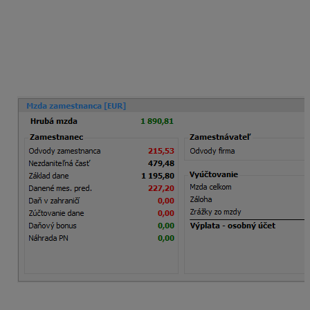
Po vygenerovaní výplaty si môžete na záložke Zložky
mzdy skontrolovať v stĺpci
Funkčný plat
, či príslušná
zložka mzdy vstupuje do funkčného platu.
Zamestnanec dosiahol v mesiaci september 2025
hrubú mzdu
vo výške
1 890,81 eura
(1 314,03 eura +
224,87 eura + 120,16 eura + 131,75 eura + 100 eur).
Do Sociálnej a zdravotnej poisťovne zamestnanec