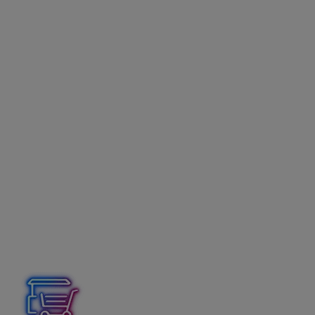
Odvody zamestnanec –
215,53 eura
Nezdan. časť základu dane – 479,48
eura
Základ dane 1 195,80
eura
Daň (19 %) – 227,20
eura
Čistá mzda
1 448,08 eura
Mzda celkom
= 1 890,81 eura (HM) – 215,53eura
(odvody) – 227,20 eura (daň) =
1 448,08 eura
Riaditeľovi školy bude v septembri 2025 vyplatená
mzda vo výške
1 448,08 eura.