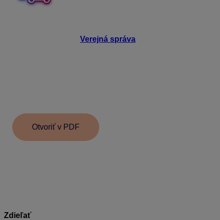
Bližšie informácie o legislatíve a nastaveniach verejnej
správy v programe Mzdy a personalistika OLYMP sa
dozviete v e-booku
Verejná správa
. Nájdete v ňom:
– základné pojmy súvisiace s odmeňovaním
zamestnancov vo verejnej správe,
– nadefinovanie nového zamestnávaním zamestnancov
vo verejnej správe,
– výpočet miezd zamestnancov vo verejnej správe,
– evidovanie ďalších typov pracovných vzťahov vo
verejnej správe.
Otvoriť v PDF
Informácie v dokumente sú spracované k právnemu
stavu platnému ku dňu jeho publikácie. 06. 10. 2025
Zdieľať