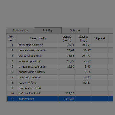
spolu so zamestnávateľom zaplatia odvody
z vymeriavacieho základu
1
890,81 eura.
Z dôvodu
priznaného invalidného dôchodku zamestnanec zaplatí
do zdravotnej poisťovne znížené odvody. Celkovo
zamestnanec zaplatí
odvody
vo výške
215,53 eura.
Hrubá mzda 1
890,81 eura