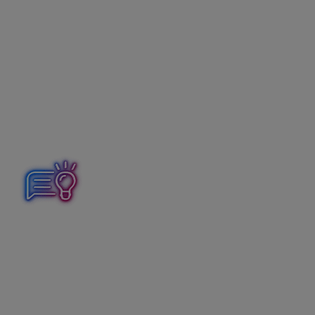
mzdy
111 – príplatok riaditeľa školy
.
Zložka mzdy sa používa pre odmeňovanie
zamestnancov podľa zákona č. 553/2003 Z. z. o
odmeňovaní niektorých zamestnancov pri výkone práce
vo verejnom záujme.
Riaditeľovi materskej školy, základnej školy a strednej
školy patrí za plnenie povinností príplatok riaditeľa školy
mesačne vo výške 10 % z platovej tarify platovej triedy a
pracovnej triedy, do ktorej je riaditeľ zaradený.
Program Mzdy a personalistika OLYMP automaticky
nekontroluje tarifné platy, preto je potrebné výšku
príplatku vypočítať manuálne. Príplatok sa určí pevnou
sumou
zaokrúhlenou na 50 eurocentov nahor
.
Ako to funguje v praxi