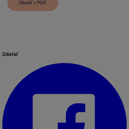
Otvoriť v PDF
Informácie v dokumente sú spracované k právnemu
stavu platnému ku dňu jeho publikácie. 26.04.2021
Zdieľať