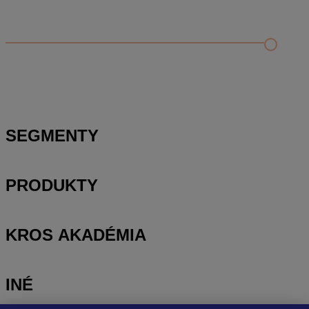
Odporúčané
FAQ
Príklad vytvorenia šanónu pre evidenciu mobilných telefónov
Nastavenie šanónov
Prihlasovanie e-mailom v programe Jednoduché účtovníctvo
ALFA plus
SEGMENTY
PRODUKTY
KROS AKADÉMIA
INÉ