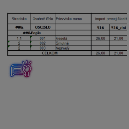
alebo len počet dní
Na import Vám poslúži pripravená tabuľka vo formáte
XLS, ktorú si stiahnete z našej webovej stránky
https://www.kros.sk/olymp/podpora/pomocky-pre-
mzdarov/. Tabuľka má názov
Import stravného
finančný príspevok
.
V tabuľke stačí doplniť údaje:
Osobné číslo
, pod ktorým evidujete zamestnanca
v programe OLYMP,