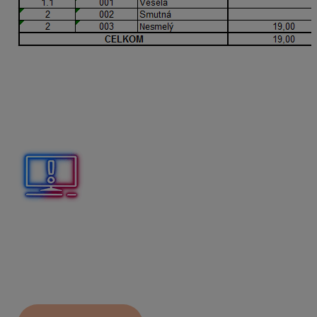
Vyplnením údajov v stĺpci s názvom import počtu dní do
ZM_979 aj ZM_516 program naimportuje počet dní 19
do ZM_979 – finančný príspevok na stravu, ako aj do
ZM_516 – finančný príspevok na stravu zo SF. Počet dní
sa v tomto prípade doplní do oboch zložiek mzdy, ktoré
už sú vo výplate.
Ak chcete do miezd importovať do ZM_
979
– finančný
príspevok na stravu, príp. do ZM_
516
– finančný
príspevok na stravu zo SF
len počet dní
, je potrebné
tieto ZM zaevidovať v
Personalistike
na karte
Zložky
mzdy
s Tarifou
EUR na deň
a výškou finančného
príspevku na stravné od zamestnávateľa na jeden deň.