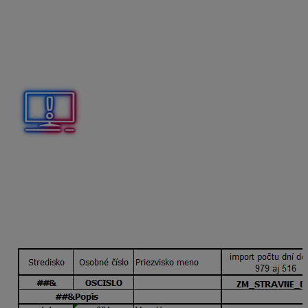
Vyplnením údajov v stĺpci s názvom
import čiastky na
deň (EUR/deň) a počtu dní
program naimportuje do
ZM_516 tarifu 1,50 €/deň a do ZM_979 tarifu 3 €/deň
v oboch s počtom dní 22. Táto možnosť sa využíva
v prípade, že používate tarifu EUR na deň.
Pri využívaní
importu čiastky/čiastky na deň
a
počtu
dní
ZM_979 – finančný príspevok na stravu, ako aj
ZM_516 – finančný príspevok na stravu zo SF
do
Personalistiky
zamestnancov na kartu Zložky
mzdy
nezadávajte
.
3/ Import počtu dní