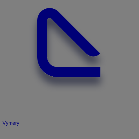
Výmery