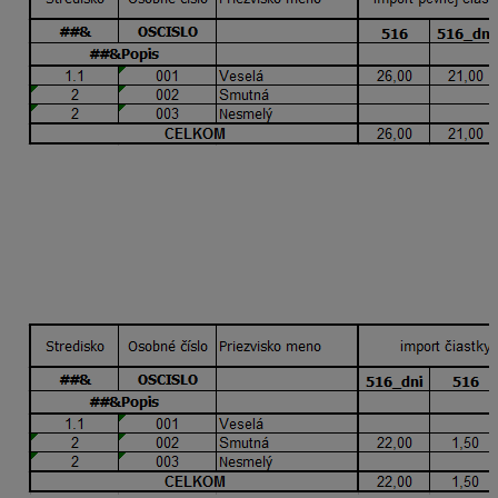
Vyplnením údajov v stĺpci s názvom
import pevnej
čiastky (EUR) a počtu dní
program naimportuje do
ZM_516 čiastku 26 € a do ZM_979 čiastku 54 € v oboch
s počtom dní 21. Túto možnosť využijete, ak pri
zložkách mzdy 979 a 516 používate typ tarify EUR.
2/ Import čiastky na deň a počtu dní