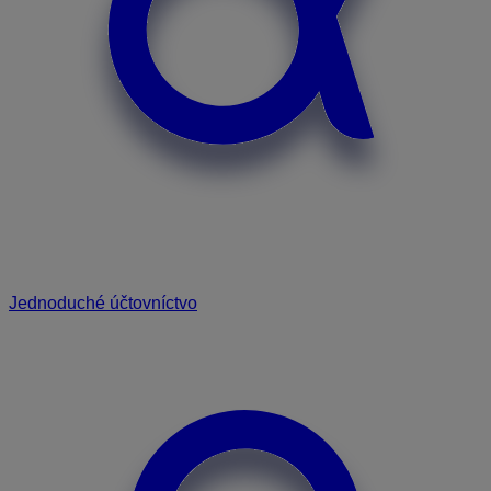
Jednoduché účtovníctvo