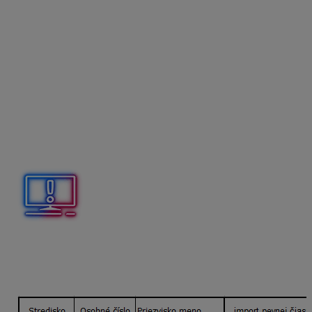
podklady pre import údajov
, ktoré chcete
naimportovať do ZM_
979 – finančný príspevok
na stravu
, prípadne do ZM_
516 – finančný
príspevok na stravu zo SF
v prípade, že
zamestnancom prispievate na stravné zo
sociálneho fondu,
Stredisko
je nepovinný údaj. Môžete tu vyplniť
stredisko, na ktoré je zamestnanec priradený
v Personalistike.
Popis
je nepovinný. Môžete pridať vlastný text,
ktorý sa prenesie do poľa Popis v ZM, ku ktorej je
pridaný.
Ak importujete čiastku aj dni,
popis
musí byť
v oboch
stĺpcoch rovnaký
.
1/ Import konkrétnej čiastky a počtu dní