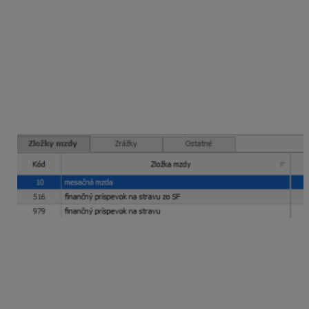
2025
v zložke mzdy
979 – finančný príspevok na
stravu
v poli
Dni
uvedie
20 dní,
podľa pracovného
kalendára prideleného v Personalistike zamestnanca na
mesiac
január 2026
.Výsledná
čiastka
príspevku na
mesiac január predstavuje sumu
76,80 eura
. Rovnako
bude v mzde vypočítaná aj suma v zložke mzdy
516 –
finančný príspevok na stravu zo SF
vo výške
10 eur
.
V tomto mesiaci bude mať zamestnanec vo výplate aj
zrážku
stravné
za poskytnuté stravné lístky za mesiac
11/2025.
Mzda za 12/2025
V mzde za
december 2025
vyplatíte zamestnancovi
príspevok
na február 2026
. Pole
odpočítať neodprac.
dni za mesiac
ostane stále
neoznačené
.
V poli
Dni
program uvedie
20 dní
za mesiac február