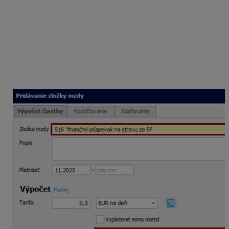
Rovnako pridáte v Personalistike na karte Zložky mzdy
pred spracovaním novembrovej výplaty zložku
mzdy
516 – finančný príspevok na stravu zo SF
.
Platnosť nastavíte
od 11/2025
, tarifu zvolíte
EUR na
deň
a zadáte výšku príspevku zo SF na
stravovanie
0,50 eura.
V poli Nárok vyberiete voľbu 2
.
nasledujúci mesiac
. Pole
odpočítať neodprac. dni za
mesiac
označíte
až v mesiaci január 2026
.