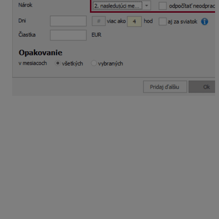
V prípade, že vyplácate finančný príspevok na stravu s
voľbou 2. nasledujúci mesiac v mesiaci november, je
potrebné
vopred pridať
do ročného kalendára
mesiac
január
2026
, aby sa zabezpečilo doplnenie
počtu dní do zložiek mzdy 979 a 516. Po spracovaní
novembrových a decembrových výplat za rok 2025,
odporúčame tento mesiac z ročného kalendára
vymazať, spraviť mesačnú uzávierku decembra a znovu
ho pridať do ročného kalendára.
Mzda za 11/2025
Program vo vygenerovanej mzde
za mesiac november