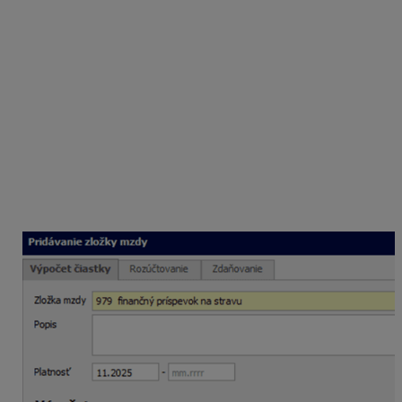
2026 a prepočíta výslednú
čiastku
príspevku na
sumu
76,80 eura
. Rovnako bude v mzde vypočítaná aj
suma v zložke mzdy
516 – finančný príspevok na
stravu zo SF
vo výške
10 eur
. Aj v tomto mesiaci bude
mať zamestnanec vo výplate zrážku
stravné
za
poskytnuté stravné lístky za mesiac 12/2025.
Personalistika za 1/2026
Pred spracovaním mzdy za mesiac
január 2026
označíte v Personalistike v zložke mzdy
979 – finančný
príspevok na stravu
a v zložke mzdy
516 – finančný
príspevok na stravu zo SF
pole odpočítať neodprac.
dni za mesiac s voľbou aktuálny.