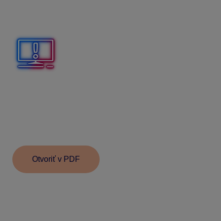
neodprac. dni za mesiac aktuálny
v mzde, za ktorý
bude zamestnancovi prvý krát poskytnutý finančný
príspevok na stravu.
Ak sa rozhodnete krátiť neprítomnosti za predchádzajúci
mesiac, prvý krát bude
označená
voľba
odpočítať
neodprac. dni za mesiac predchádzajúci
až v mzde
za mesiac, ktorý nasleduje po mesiaci, za ktorý mal
zamestnanec po prvý krát nárok na finančný príspevok
na stravu.
Otvoriť v PDF
Informácie v dokumente sú spracované k právnemu
stavu platnému ku dňu jeho publikácie.
23.10.2025