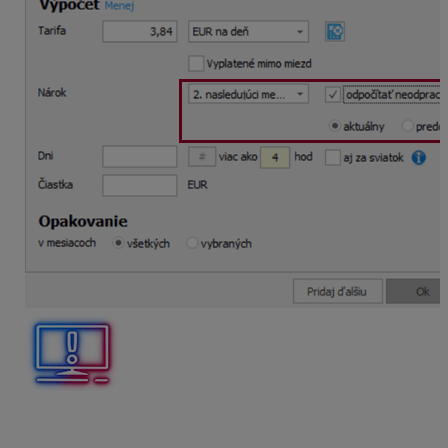
Ak sa rozhodnete krátiť neprítomnosti za aktuálny
mesiac, prvýkrát bude
označená
voľba
odpočítať