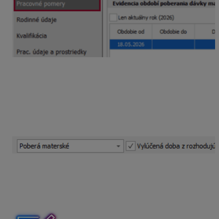
Hneď vedľa sa nachádza voľba s názvom
Vylúčená
doba z rozhodujúceho obdobia pre DVZ
, ktorá je
označená vtedy, ak zamestnankyňa
z daného
pracovného vzťahu
podala žiadosť o materské
a materské jej bolo priznané alebo jediným dôvodom
nepriznania materského je nesplnená podmienka 270
dní nemocenského poistenia.
Oznamovacie povinnosti pri materskej dovolenke
Nástup ženy na MD
neoznamujete
do Sociálnej
poisťovne ani do zdravotnej poisťovne.