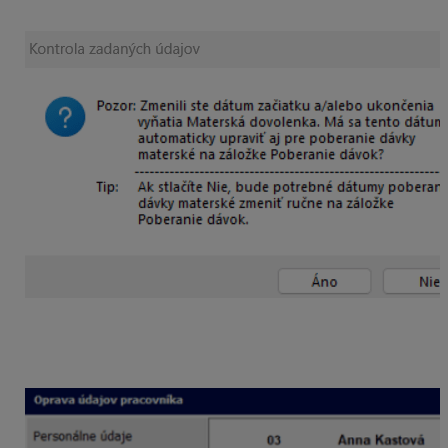
nasledujúcou hláškou:
Ak potvrdíte Áno, program automaticky ukončí
poberanie materskej dávky na záložke Poberanie
dávok.