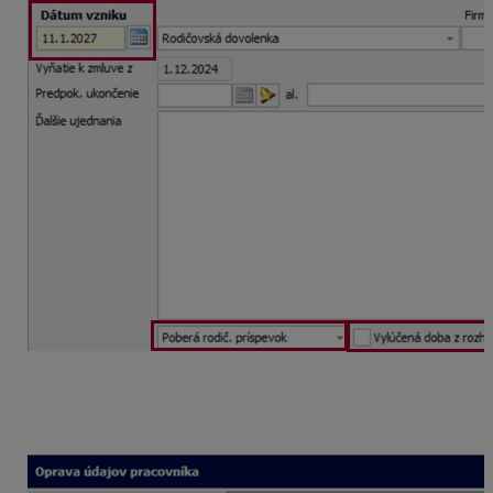
Po zaevidovaní dávky program automaticky pridá
poberanie rodičovského príspevku na záložku
Poberanie dávok.