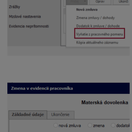
Zadáte dátum nástupu na materskú dovolenku
a z rozbaľovacieho zoznamu vyberiete možnosť
Materská dovolenka
.