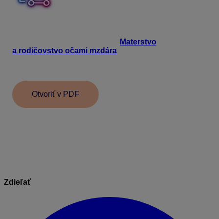
Viac informácii, ako zadať vyňatia z pracovného pomeru
u zamestnancov v programe Mzdy a personalistika
OLYMP, sa dozviete v e-booku
Materstvo
a rodičovstvo očami mzdára
.
Nájdete v ňom
informácie o nárokoch, právach a povinnostiach
zamestnancov starajúcich sa o dieťa.
Otvoriť v PDF
Informácie v dokumente sú spracované k právnemu
stavu platnému ku dňu jeho publikácie. 15. 05. 2026
Zdieľať