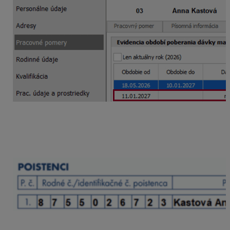
Už zostáva len splnenie povinností pre inštitúcie:
do zdravotnej poisťovne – oznámiť ukončenie
zdravotného poistenia kódom 2 K
do Sociálnej poisťovne – oznámiť prerušenie