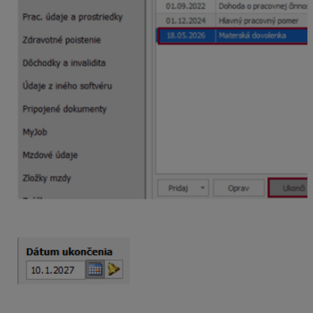
zadáte dátum ukončenia.
Po zaevidovaní dátumu Vás program upozorní