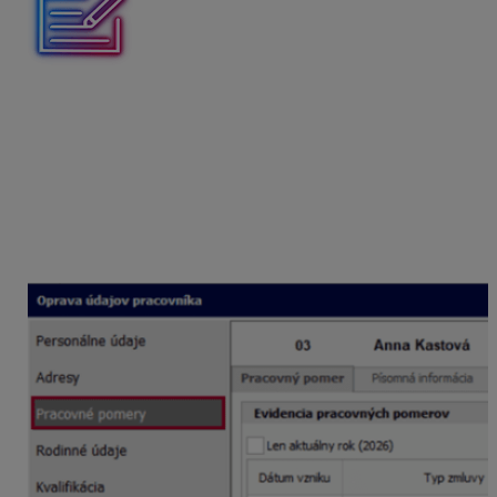
Po ukončení materskej dovolenky zamestnankyňa
pokračuje plynule na Rodičovskú dovolenku. Ako túto
situáciu zaevidujete v programe Mzdy a personalistika
OLYMP a aké oznamovacie povinnosti vznikajú
zamestnávateľovi?
V Personalistike na karte Pracovné pomery ukončíte
vyňatie Materská dovolenka, a to tak, že sa postavíte na
riadok Materská dovolenka a cez tlačidlo Ukonči