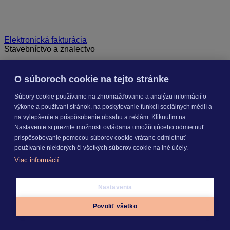
Elektronická fakturácia
Stavebníctvo a znalectvo
O súboroch cookie na tejto stránke
Súbory cookie používame na zhromažďovanie a analýzu informácií o
výkone a používaní stránok, na poskytovanie funkcií sociálnych médií a
na vylepšenie a prispôsobenie obsahu a reklám. Kliknutím na
Nastavenie si prezrite možnosti ovládania umožňujúceho odmietnuť
prispôsobovanie pomocou súborov cookie vrátane odmietnuť
používanie niektorých či všetkých súborov cookie na iné účely.
Viac informácií
Nastavenia
Povoliť všetko
Appky
Prihlásiť sa
Menu