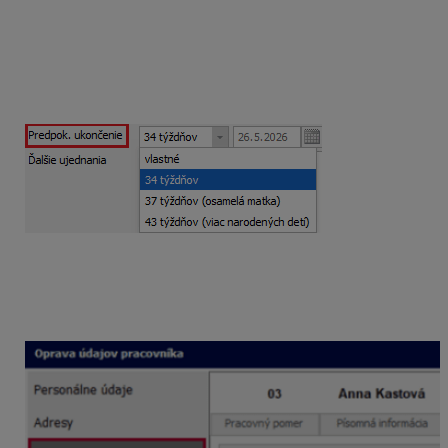
Pri pridávaní materskej dovolenky program automaticky
doplní dátum predpokladaného ukončenia v poli
Predpok. ukončenie
. Vychádza pri tom zo štandardnej
dĺžky materskej dovolenky v trvaní 34 týždňov.
V prípade potreby je možné dĺžku materskej dovolenky
zmeniť.
Ak bude žena súčasne poberať dávku materské,
v spodnej časti necháte zvolenú voľbu
Poberá
materské
. Program potom automaticky zaeviduje
materské na záložke
Poberanie dávok
.