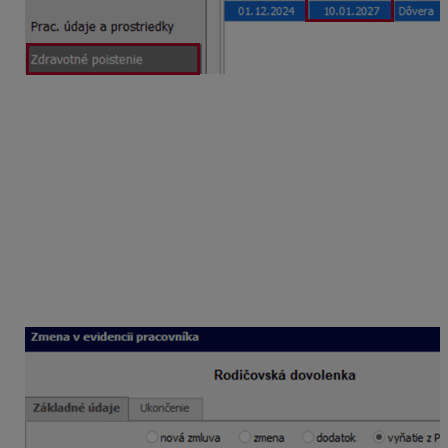
Následne zaevidujete na karte Pracovné pomery cez
tlačidlo Pridaj nové vyňatie. Zaevidujete dátum odkedy
zamestnankyňa nastupuje na Rodičovskú dovolenku (v
našom príklade od nasledujúceho dňa po ukončení
materskej dovolenky), t. j. od 11. 1. 2027
a z rozbaľovacieho zoznamu vyberiete Rodičovská
dovolenka. V spodnej časti formulára vyberiete akú
dávku bude zamestnankyňa poberať – rodičovský
príspevok.
Označovacie pole
Vylúčená doba z rozhodujúceho
obdobia pre DVZ
bude
prázdne
.