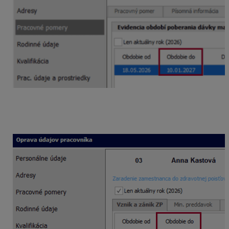
Následne bude potrebné
ukončiť zdravotnú
poisťovňu
– posledným dňom poberania materského, t.
j. 10. 1. 2027.