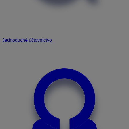
Jednoduché účtovníctvo