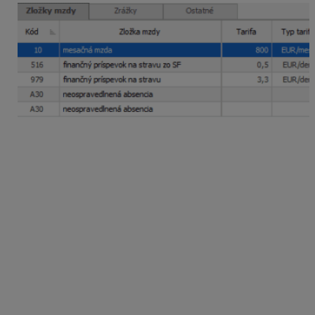
Neospravedlnenou absenciou sa tiež rozumie aj
situácia, ak sa zamestnanec zúčastní štrajku, pričom
súd rozhodol o nezákonnosti tohto štrajku. V tom
prípade je potrebné označiť vo výplate voľbu
Účasť na
štrajku
.
Krátenie dovolenky
Zo zákona vyplýva, že zamestnancovi môže
zamestnávateľ krátiť dovolenku za každú
neospravedlnene zameškanú zmenu (pracovný deň)
o jeden až dva dni. Neospravedlnené zameškania
kratších častí jednotlivých zmien sa sčítajú.