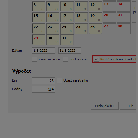
Vo vygenerovanej výplate pridáte zložku mzdy A30 –
neospravedlnená absencia. Zadáte absenciu na celé
obdobie, tzn. aj na sviatky, ktoré pripadli na pracovný