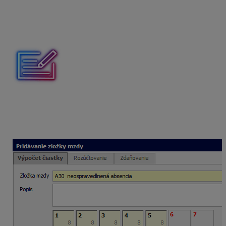
príslušnom dni pravým tlačidlom myši. Keďže sa v tomto
prípade nejedná o celodenné prerušenie,
zamestnávateľ
neoznamuje
uvedené prerušenie
príslušným inštitúciám.
Zamestnanec bez ospravedlnenia celý mesiac august
2022 nechodil do práce, čím porušil pracovnú disciplínu.
V auguste 2022 je 1 deň sviatok 29. 8. 2022. Ku dňu 31.
8. 2022 s ním zamestnávateľ ukončil pracovný pomer.