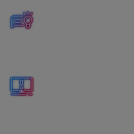
deň zamestnanca.
Ak absencia pokračuje z minulého mesiaca, označíte
pole z min. mesiaca. Ak bude absencia pokračovať do
ďalšieho mesiaca, označíte pole
neukončené. V prípade, že začiatok alebo koniec
absencie pripadne na sobotu alebo nedeľu, je potrebné
prepísať Dátum začiatku alebo Dátum ukončenia.
Ak má zamestnanec v rámci jedného mesiaca viac
absencií, ktoré
nenasledujú bezprostredne za
sebou
(napr. 8. 8. 2022 a 15. 8. 2022), absenciu zadáte
do výplaty dvoma zložkami mzdy A 30 –
neospravedlnená absencia.