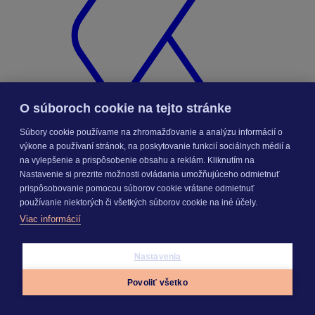
O súboroch cookie na tejto stránke
Súbory cookie používame na zhromažďovanie a analýzu informácií o
výkone a používaní stránok, na poskytovanie funkcií sociálnych médií a
na vylepšenie a prispôsobenie obsahu a reklám. Kliknutím na
Nastavenie si prezrite možnosti ovládania umožňujúceho odmietnuť
prispôsobovanie pomocou súborov cookie vrátane odmietnuť
KROS Porovnanie ponúk
používanie niektorých či všetkých súborov cookie na iné účely.
Odporúčané
FAQ
Viac informácií
Príklad vytvorenia šanónu pre evidenciu mobilných telefónov
Nastavenia
Nastavenie šanónov
Prihlasovanie e-mailom v programe Jednoduché účtovníctvo
Povoliť všetko
ALFA plus
Appky
Prihlásiť sa
Menu