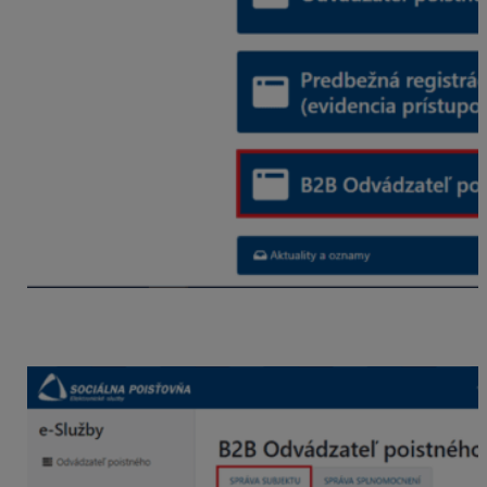
3. Pre využívanie služby je potrebné v záložke
Správa
subjektu
kliknúť na
Udeliť súhlas
.