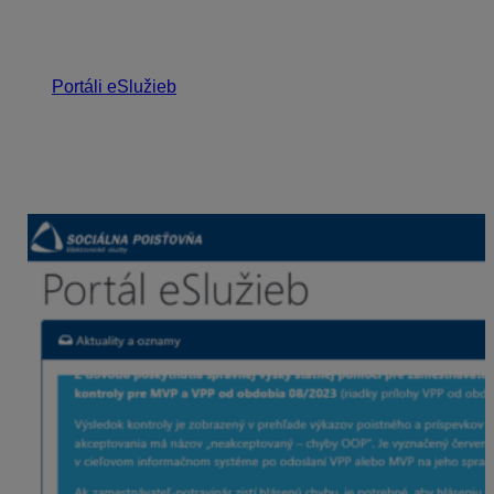
Sprístupnenie služby B2B v Sociálnej poisťovni
1. Zamestnávateľ vypíše
žiadosť
, ktorá je dostupná
na
Portáli eSlužieb
v sekcii
B2B služby pre
odvádzateľov poistného
a následne naskenovanú
žiadosť odošle cez svoju elektronickú schránku v
Sociálnej poisťovni. Zamestnávateľ sa tak stane novým
B2B subjektom s prideleným identifikátorom B2B ID
a môže začať využívať výhody tejto služby.