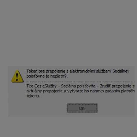
cez
eSlužby – Soc. poisťovňa – Prepojenie
. Farba
ikony ukazuje stav prepojenia so Sociálnou poisťovňou:
sivá
– neprepojené
zelená
– prepojené
červená
– neplatný token
Ak skončila platnosť tokenu po 12 mesiacoch, program
Vás upozorní hláškou.
Je potrebné ho opätovne vygenerovať vo
Vašej elektronickej schránke na portáli eSlužby
Sociálnej poisťovne. Následne si nový token skopírujete