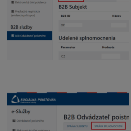
4. Splnomocnenie pridáte cez voľbu
Pridať
splnomocnenie
zadaním
B2B ID
(nachádza sa
na záložke Správa subjektu) a označením služby
elektronická PN.