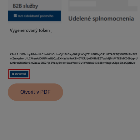
Otvoriť v PDF
Informácie v dokumente sú spracované k právnemu
stavu platnému ku dňu jeho publikácie. 18. 11. 2025