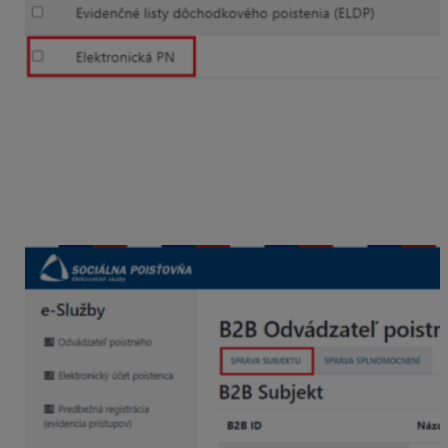
5. Následne bude možné vygenerovať token cez
voľbu
Vygeneruj token
na
záložke
Správa subjektu
,
ktorý bude potrebné zadať do programu OLYMP. Môžete
na to využiť tlačidlo Kopírovať.