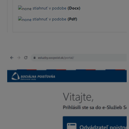
2. Po prihlásení na portál eSlužieb sa v ponuke zobrazí
nová možnosť
B2B Odvádzateľ poistného
.