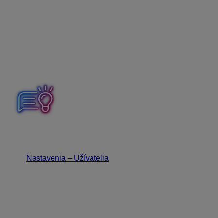
do OLYMPU cez eSlužby – Soc. poisťovňa –
Prepojenie.
Prepojenie sa vytvorí pre všetkých používateľov v danej
firme, je teda postačujúce ak token zadá iba jeden z
nich, ostatní budú mať prepojenie automaticky
vytvorené. Po vytvorení prepojenia, bude možné
sťahovať ePN do OLYMPU.
Ak chcete niekomu zamedziť prístup k eSlužbám
Sociálnej poisťovne v OLYMPE, môžete tomuto
používateľovi obmedziť prístupové práva
cez
Nastavenia – Užívatelia
v časti Prístupové práva –
eSlužby.
Ak ste doteraz nevyužívali ePN s automatickým
prenosom údajov medzi OLYMPOM a Sociálnou
poisťovňou, je potrebné si v Sociálnej poisťovni
najskôr
aktivovať elektronickú službu, tzv. B2B ePN
.