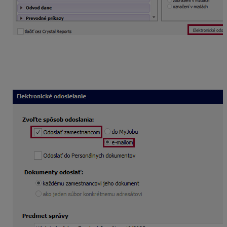
Po kliknutí na túto voľbu sa zobrazí formulár, v ktorom si
zvolíte
spôsob odoslania zamestnancom
e-mailom
.
Pred samotným odoslaním môžete upraviť predmet a
text správy, v ktorom viete doplniť chýbajúce údaje.