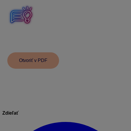
Jedným klikom môžete odoslať dokumenty e-mailom
alebo do MyJobu a súčasne do Personálnych
dokumentov.
Otvoriť v PDF
Informácie v dokumente sú spracované k právnemu
stavu platnému ku dňu jeho publikácie. 13. 11. 2025
Zdieľať