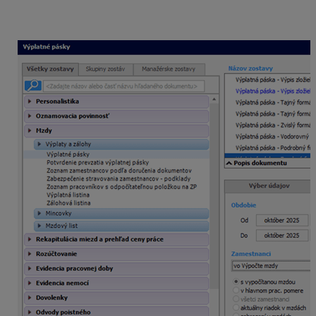
chcete odoslať, zvoľte obdobie a okruh zamestnancov
a kliknite na voľbu
Elektronické odosielanie
.