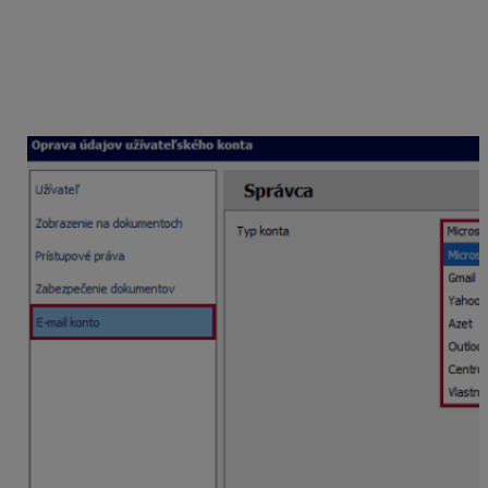
pásky e-mailom, svoj e-mail zaregistrujete v programe
Mzdy a personalistika OLYMP cez menu
Nastavenia –
Užívatelia
po vstupe cez
Oprav
na užívateľa, ktorý bude
výplatné pásky posielať. Na karte
E-mail
konto
z rozbaľovacieho poľa vyberiete, ktorý typ konta
používate.