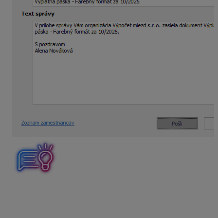
Týmto spôsobom môžete okrem výplatných pások
odoslať aj niektoré iné dokumenty, napríklad Mzdové
listy, Potvrdenie o zdaniteľnej mzde, Vyhlásenie
o poukázaní dane,…