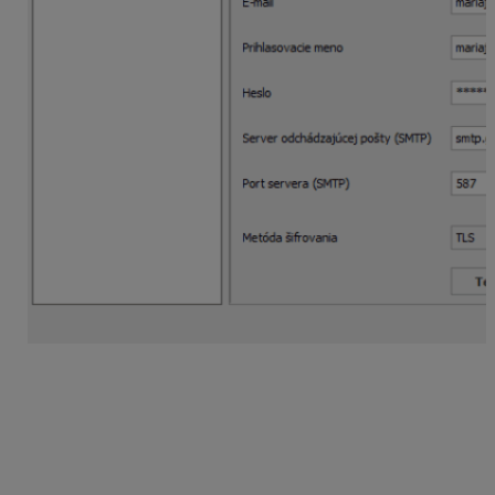
Meno odosielateľa
: zadajte meno a priezvisko
odosielateľa, ktoré sa bude zobrazovať aj v e-maile ako
odosielateľ.
E-mail
: vyplňte Váš e-mail.
Heslo
: zadajte heslo, ktorým sa prihlasujte vo Vašom e-