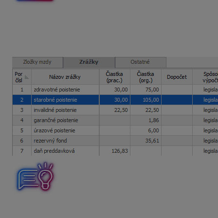
DVP s nepravidelným príjmom je uzatvorená od 1. 1. 2023 
aké obdobie bude príjem rozpočítaný?
Odmena vyplatená
v
marci 2023
bude rozpočítaná
na
janu
Ak chcete vidieť na aké mesiace program rozpočítal odvody,