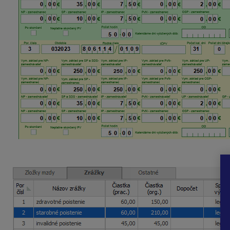
Odmena vyplatená
v decembri 2023
bude rozpočítaná
na 