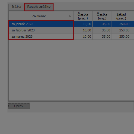
Takýto dohodár bude vykázaný vo Výkaze poistného a príspe
v spoločnosti na nasledujúci mesiac v hlavičke výkazu v po