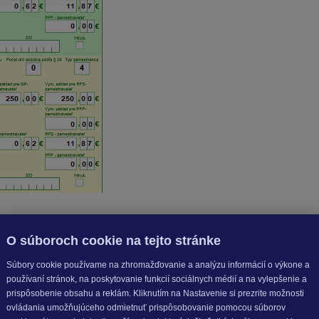
január až december 2023
. Pomerná časť pripadajúca na 1 mes
O súboroch cookie na tejto stránke
Súbory cookie používame na zhromažďovanie a analýzu informácií o výkone a
používaní stránok, na poskytovanie funkcií sociálnych médií a na vylepšenie a
prispôsobenie obsahu a reklám. Kliknutím na Nastavenie si prezrite možnosti
ovládania umožňujúceho odmietnuť prispôsobovanie pomocou súborov