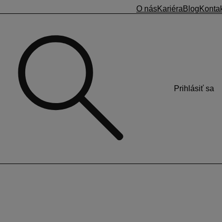
O nás
Kariéra
Blog
Konta
Prihlásiť sa
elným príjmom.
Ak zamestnávateľ vyplatí dohodárovi s nepravidelným
ody, ako to bolo doteraz). Príjem sa rozpočíta na mesiace