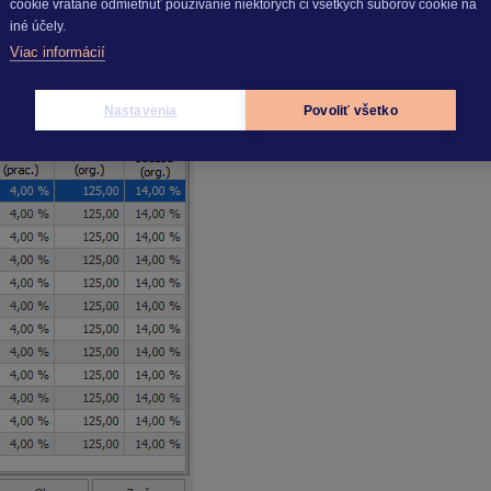
cookie vrátane odmietnuť používanie niektorých či všetkých súborov cookie na
iné účely.
Viac informácií
Nastavenia
Povoliť všetko