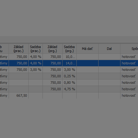
do 31. 12. 2023. Odmena z dohody bude vyplatená v marci 2023
ár až marec 2023
. Pomerná časť pripadajúca na 1 mesiac je v
 kliknite vo výplate na záložku zrážky a následne cez Oprav nap