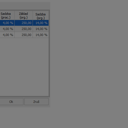
vkov, ktorý vytvoríte cez Exporty – Výkaz poistného a príspev
li Príjmy zúčtované v mesiaci sa uvedie
apríl 2023
.