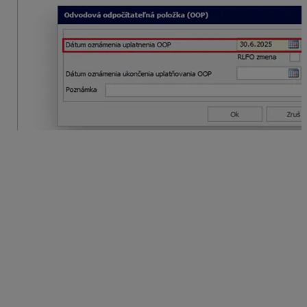
Prihlasovanie do Sociálnej poisťovne
Ak študent
oznámi uplatnenie OOP
najneskôr
dňom
vzniku dohody
, dátum oznámenia uplatnenia OOP sa
uvedie v
RLFO Prihláška
, ktorou zamestnávateľ
prihlasuje dohodára do registra poistencov, alebo
v
RLFO zmena
, ak zamestnávateľ už odoslal prihlášku.
Pre dohody o brigádnickej práci študentov sa v roku
2025 na prihlásenie a odhlásenie študentov používajú
v RLFO kódy:
7 – DBPŠ s pravidelným príjmom,