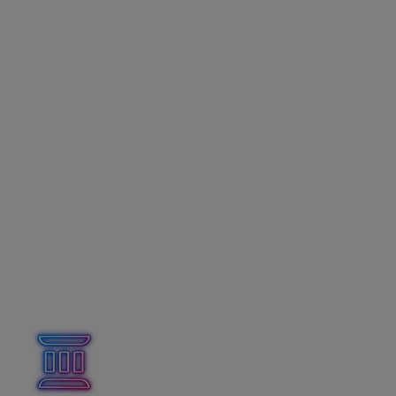
DBPŠ
s pravidelným príjmom
sa vykazuje
v
Mesačnom výkaze
do Sociálnej poisťovne.
DBPŠ
s nepravidelným príjmom
sa vykazuje
vo
Výkaze poistného a príspevkov
do Sociálnej
poisťovne.
Odvodová odpočítateľná položka
Študent si môže určiť jednu dohodu v mesiaci, na ktorú
si uplatní odvodovú odpočítateľnú položku (OOP). Ak
študent, ktorý si uplatnil OOP za daný
mesiac,
neprekročí príjem 200 eur
,
zamestnávateľ
platí len garančné a úrazové
poistenie
.
Ak príjem študenta presiahne 200 eur za mesiac, platí
sa aj
starobné a invalidné poistenie
a zamestnávateľ
platí aj poistné do rezervného fondu solidarity
, avšak
len z rozdielu medzi dosiahnutým príjmom a OOP.