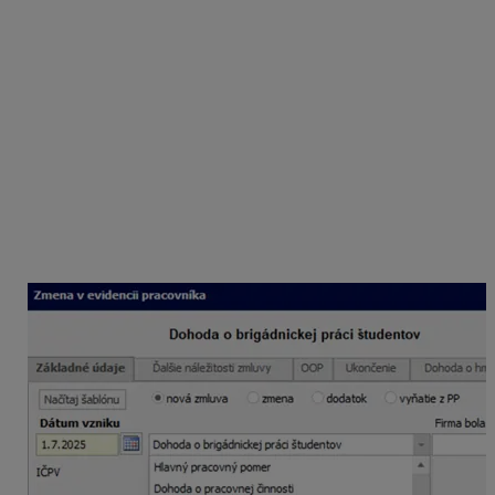
Rozsah práce
Maximálny povolený rozsah práce je
20 hodín
týždenne v priemere
. DBPŠ sa uzatvára na dobu
určitú, najviac na 12 mesiacov a zamestnávateľ je
povinný ju uzatvoriť písomne, inak je dohoda neplatná.
Evidencia v OLYMPE
DBPŠ zaevidujete v Personalistike na karte Pracovné
pomery cez tlačidlo Pridaj – Nová zmluva. Po zadaní
dátumu vzniku vyberiete typ dohody Dohoda
o brigádnickej práci študentov.