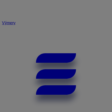
Výmery