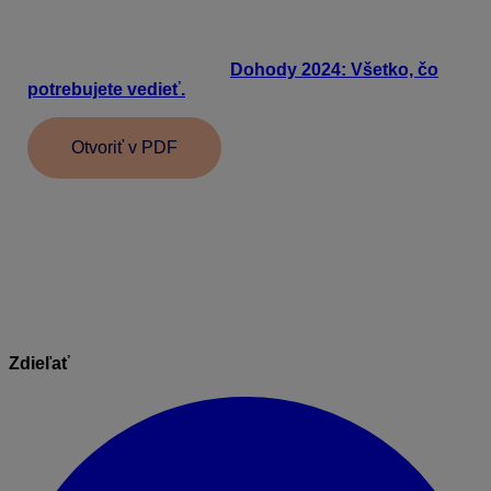
Ak sa chcete dozvedieť podrobnejšie informácie
o dohodách vykonávaných mimo pracovného pomeru,
ponúkame Vám možnosť objednať si záznam
z legislatívneho webinára
Dohody 2024: Všetko, čo
potrebujete vedieť.
Otvoriť v PDF
Informácie v dokumente sú spracované k právnemu
stavu platnému ku dňu jeho publikácie.
04.06.2025
Zdieľať