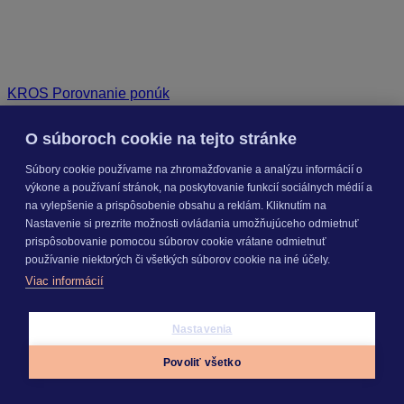
KROS Porovnanie ponúk
Odporúčané
FAQ
O súboroch cookie na tejto stránke
Súbory cookie používame na zhromažďovanie a analýzu informácií o
Príklad vytvorenia šanónu pre evidenciu mobilných telefónov
Nastavenie šanónov
výkone a používaní stránok, na poskytovanie funkcií sociálnych médií a
Prihlasovanie e-mailom v programe Jednoduché účtovníctvo
na vylepšenie a prispôsobenie obsahu a reklám. Kliknutím na
ALFA plus
Nastavenie si prezrite možnosti ovládania umožňujúceho odmietnuť
prispôsobovanie pomocou súborov cookie vrátane odmietnuť
používanie niektorých či všetkých súborov cookie na iné účely.
Viac informácií
SEGMENTY
Nastavenia
Povoliť všetko
PRODUKTY
Appky
Prihlásiť sa
Menu