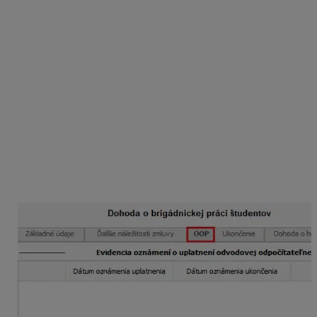
Podmienkou na jej uplatnenie je predloženie
tlačiva
Oznámenie a čestné vyhlásenie odvodová
odpočítateľná položka (OOP) – Študenti
(Tlač – Tlač
– Personalistika – Písomné dokumenty pracovníkov –
Oznámenie na uplatnenie odvodovej odpoč. položky
(OOP)).
Podľa vyplneného a podpísaného tlačiva študentovi
pridáte odvodovú odpočítateľnú položku
v Personalistike na karte Pracovné pomery v Dohode
o brigádnickej práci študentov na záložke
OOP
cez
tlačidlo Pridaj zadáte dátum oznámenia uplatnenia OOP
(dátum, kedy vám dohodár oznámil uplatnenie
odvodovej odpočítateľnej položky).