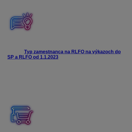
8 – DBPŠ s nepravidelným kódom.
Prehľad jednotlivých kódov používaných v registračných
listoch a výkazoch nájdete aj v našej pomocnej
tabuľke
Typ zamestnanca na RLFO na výkazoch do
SP a RLFO od 1.1.2023
.
Prihlasovanie do zdravotnej poisťovne
Z príjmu, ktorý dosiahne študent na základe uzatvorenej
DBPŠ, sa neplatia odvody na zdravotné poistenie, preto
sa študentovi do Personalistiky zdravotná poisťovňa
nezadáva.