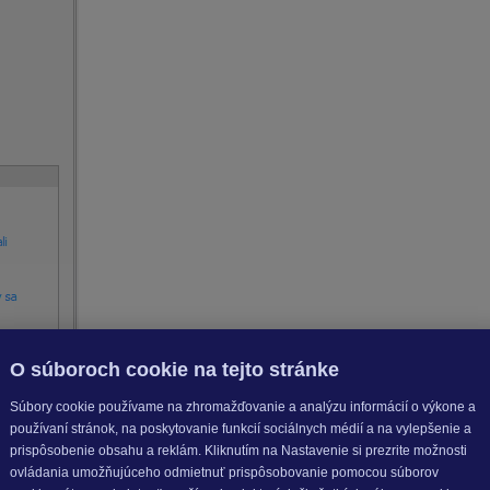
O súboroch cookie na tejto stránke
Súbory cookie používame na zhromažďovanie a analýzu informácií o výkone a
používaní stránok, na poskytovanie funkcií sociálnych médií a na vylepšenie a
prispôsobenie obsahu a reklám. Kliknutím na Nastavenie si prezrite možnosti
ovládania umožňujúceho odmietnuť prispôsobovanie pomocou súborov