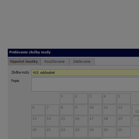
dní po jeho skončení.
Odchodné môže mať zamestnanec vyplatené len od jednéh
Zadanie odchodného do mzdy zamestnanca
Odchodné zadáte do mzdy zamestnanca zložkou mzdy
415
ako pri odstupnom.