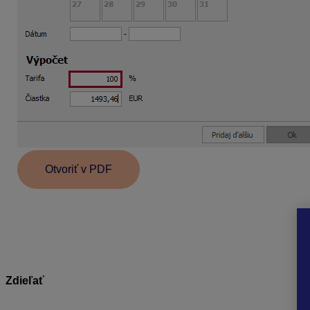
Otvoriť v PDF
Informácie v dokumente sú spracované k právnemu st
Zdieľať