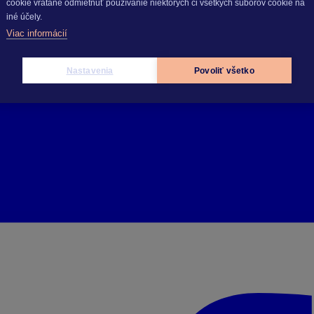
cookie vrátane odmietnuť používanie niektorých či všetkých súborov cookie na
iné účely.
Viac informácií
Nastavenia
Povoliť všetko