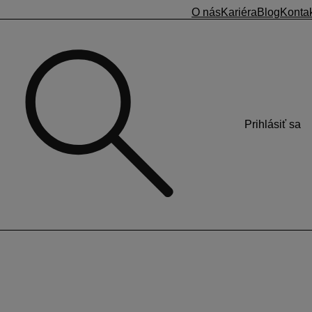
O nás
Kariéra
Blog
Konta
Prihlásiť sa
ných v § 63 ods. 1 písm. a) alebo písm. b)
alebo
ať doterajšiu prácu, patrí pri skončení pracovného pomeru