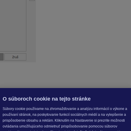
avu platnému ku dňu jeho publikácie. 17.10.2025
O súboroch cookie na tejto stránke
Súbory cookie používame na zhromažďovanie a analýzu informácií o výkone a
používaní stránok, na poskytovanie funkcií sociálnych médií a na vylepšenie a
prispôsobenie obsahu a reklám. Kliknutím na Nastavenie si prezrite možnosti
ovládania umožňujúceho odmietnuť prispôsobovanie pomocou súborov