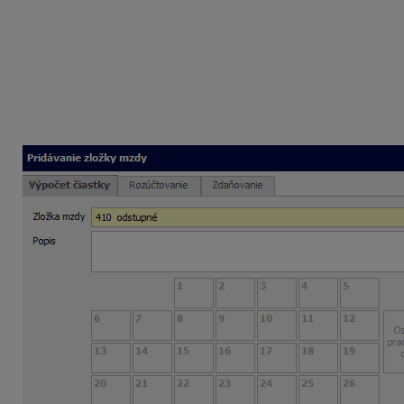
Zadanie odstupného do mzdy zamestnanca
Odstupné zadáte do mzdy zamestnanca zložkou mzdy
410 
100%, ak dvojmesačné 200 %, …).
U zamestnanca pracujúceho 5 dní v týždni program vypočít
Tarifa / 100 x (21,74 x hodinový priemer na dovolenku 