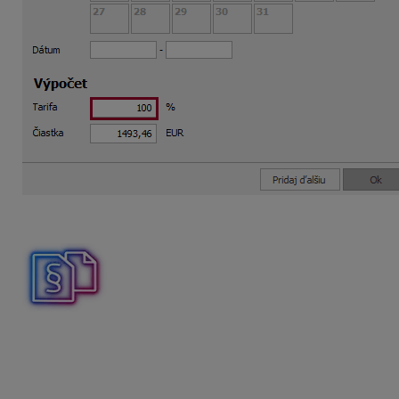
Končí zamestnanec pracovný pomer z dôvodu odchodu do d
Odchodné podľa
§ 76a ods. 1 Zákonníka práce
zamestnanc
pokles schopnosti vykonávať zárobkovú činnosť je viac 
Zamestnávateľ poskytne zamestnancovi odchodné, ak zame