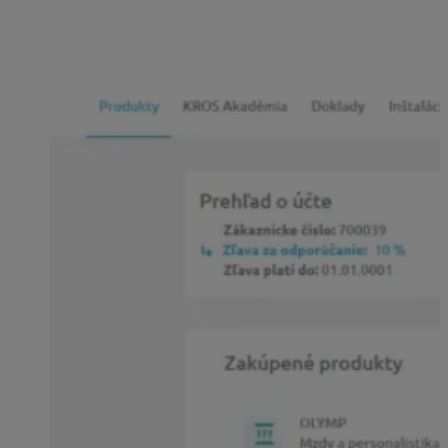
aplikácie na 1, 6 alebo 12 mesiacov či na rozšírenie
programu
, vidíte v e-shope na záložke
Produkty –
Prehľad o účte
.