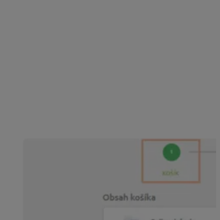
Odporučte nás
Máte známeho, ktorému odporúčate prvú kúpu nášho
programu, aplikácie či riešenia? Povedzte mu
Vaše
zákaznícke číslo alebo IČO
. To zadá pri objednávke
nového ekonomického alebo stavebného programu,
aplikácie či riešenia na 12 mesiacov v
e-
shope
v kroku
DORUČENIE a
PLATBA
v časti
Odporučil Vám niekto náš softvér
?
Pre nás to bude signál, že sa pre program, aplikáciu či
riešenie rozhodol práve na základe vášho odporúčania
a vy získate % zľavu za odporúča