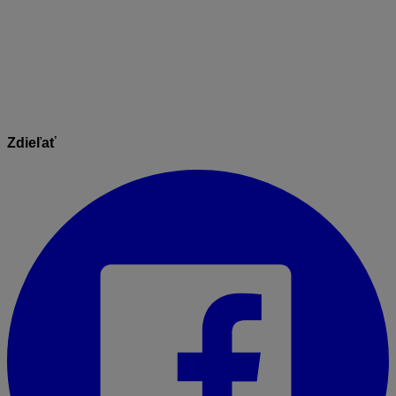
Informácie v dokumente sú spracované k právnemu
stavu platnému ku dňu jeho publikácie.
04.08.2025
Zdieľať