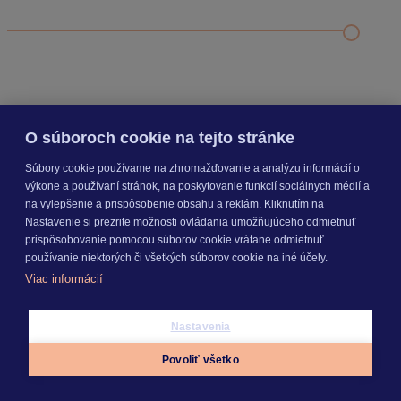
Kde v KROS účte si stiahnem faktúru?
Aktivácia KROS účtu
Kde nájdem licenčné číslo?
SEGMENTY
O súboroch cookie na tejto stránke
Súbory cookie používame na zhromažďovanie a analýzu informácií o
výkone a používaní stránok, na poskytovanie funkcií sociálnych médií a
PRODUKTY
na vylepšenie a prispôsobenie obsahu a reklám. Kliknutím na
Nastavenie si prezrite možnosti ovládania umožňujúceho odmietnuť
prispôsobovanie pomocou súborov cookie vrátane odmietnuť
používanie niektorých či všetkých súborov cookie na iné účely.
KROS AKADÉMIA
Viac informácií
INÉ
Nastavenia
Povoliť všetko
Appky
Prihlásiť sa
Menu
Odoberajte
NOVINKY