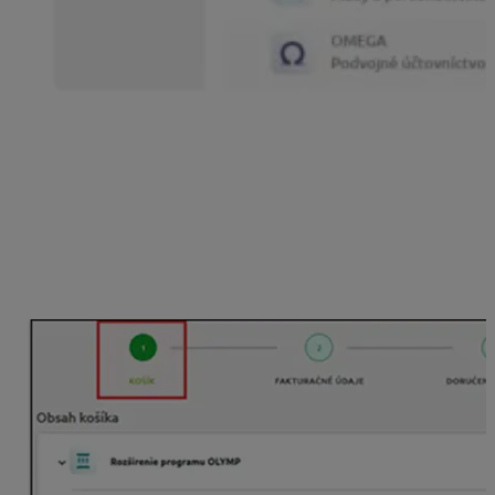
Uplatnenie zľavy
Získanú zľavu za odporúčanie uplatníte pri objednávke
v e-shope v kroku
KOŠÍK
v časti
Zľava
za
odporúčania
po zapnutí prepínača na uplatnenie zľavy.
Na objednávku našich služieb sa vám následne uplatní
jednorazová percentuálna zľava.