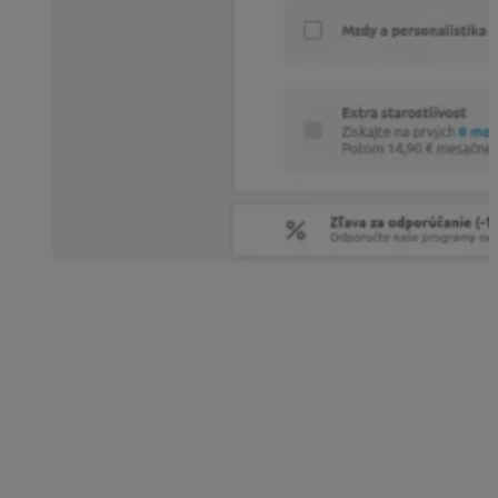
Výška zľavy
Výšku získanej zľavy za odporúčanie, ktorú si môžete
uplatniť na kúpu našich produktov, aplikácii, riešení či
služieb
(
kúpa školení, videoškolení, webinárov, Legislatívnej
TOUR, kúpa publikácií, e-bookov), na obnovu
Balíka služieb, obnovu programu a webovej