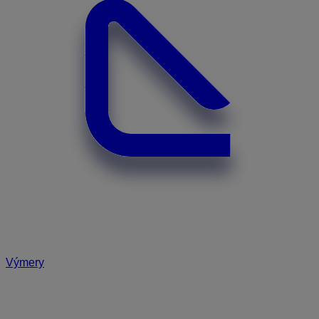
Výmery