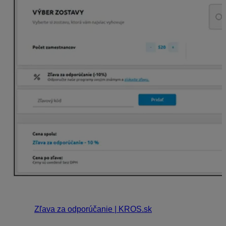
Všetky informácie k vernostnému systému
Odporučte
nás a my vás odmeníme
nájdete na našom
webe
Zľava za odporúčanie | KROS.sk
.