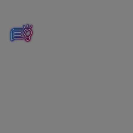
4. Vzájomný zápočet (na základe
interného dokladu)
Kniha pohľadávok – zánik zostávajúcej časti
pohľadávky voči spoločnosti Wolt v sume 20,45 eur.
Kniha záväzkov – zánik záväzku voči spoločnosti Wolt v
sume 20,45 eur.
Peňažný denník – uzávierkové účtovné operácie –
príjem zo započítanej pohľadávky ako príjem
ovplyvňujúci základ dane z príjmov v členení Príjem za
výrobky a služby v sume 20,45 eur, a zároveň výdavok
zo započítaného záväzku ako výdavok ovplyvňujúci
základ dane z príjmov v členení Služby v sume 20,45
eur.
V ALFE plus vytvoríme zápočet dokladov (pohľadávky a
záväzku voči spoločnosti Wolt) cez
Evidencie –
Zápočet pohľadávok/záväzkov
, kde pridáme nový
záznam.