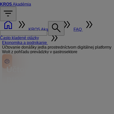
KROS
Akadémia
filter_list
home
double_arrow
double_arrow
double_arrow
search
KROS Akadémia
FAQ
double_arrow
Často kladené otázky
Ekonomika a podnikanie
Účtovanie donášky jedla prostredníctvom digitálnej platformy
Wolt z pohľadu prevádzky v gastrosektore
Účtovanie donášky jedla
prostredníctvom
digitálnej platformy Wolt
z pohľadu prevádzky
v gastrosektore