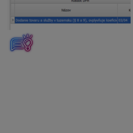
Podkladom na zaúčtovanie tržieb za predaj jedla budú
výkaz o predaji a doklady vystavené zákazníkom
spoločnosťou Wolt v mene Reštaurácie. Podľa zákona
o DPH je platiteľ DPH povinný viesť podrobné DPH
záznamy o dodaných tovaroch a službách za príslušné
zdaňovacie obdobie (§ 70 ods. 1). Z tohto dôvodu
odporúčame pri účtovaní pohľadávky uviesť do poľa
Predmet fakturácie aj číselný odkaz na obdržané
doklady.
V ALFE plus sa z pohľadávky prenesie číselný odkaz na
obdržané doklady z
Predmetu fakturácie
do záznamu
DPH do časti Text. Podrobné záznamy DPH vytlačíme v
evidencii DPH cez
Tlač – Evidencia DPH
.