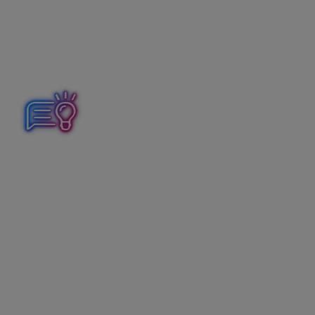
2. Reštaurácia zaúčtuje faktúru od
spoločnosti Wolt za
sprostredkovanie
Kniha záväzkov – vznik záväzku voči spoločnosti Wolt v
sume 20,45 eur (na základe prijatej faktúry).
V ALFE plus zaevidujeme záväzok s typom dokladu
Faktúra – Tuzemsko.
Vyplníme externé číslo, údaje o odberateľovi, dátumy a
predmet fakturácie. Sadzba DPH je 23 %, doplníme
sumu s rozpisom na Základ, DPH a Spolu.
Stĺpec PD vyberieme Výdavok za služby a môžeme
doplniť aj bližšie členenie výdavku – napr. Provízia
Wolt.