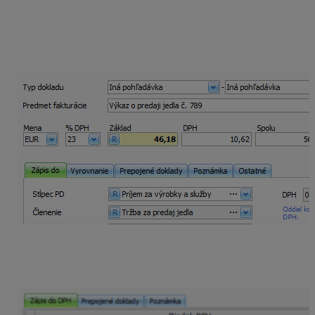
rozpisom na Základ, DPH a Spolu.
Stĺpec PD vyberieme Príjem za výrobky a služby a
môžeme doplniť bližšie členenie – napr. Tržba za predaj
jedla.
V časti Záznam DPH je doplnený
Oddiel KV – D2
a
suma smeruje do daňového priznania na riadkoch
DPH
– 03/04.