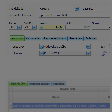
V časti Záznam DPH je doplnený
Oddiel KV – B2
a
suma smeruje do daňového priznania na riadku
DPH –
19bA.