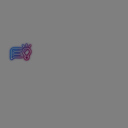
o províziu v sume 36,35 eur.
Ako zaúčtuje Reštaurácia dodanie
jedla zákazníkovi a prijatú službu
sprostredkovania?
Postupy účtovania pre JÚ vo svojich ustanoveniach
osobitne neupravujú postup účtovania predaja tovarov a
služieb cez digitálnu platformu Wolt. Preto je vhodné si
na tento účel
vypracovať internú smernicu.
Pri
určovaní konkrétneho postupu účtovania odporúčame
jednoznačne vychádzať z podmienok stanovených v
zmluve medzi Reštauráciou a spoločnosťou Wolt.
1. Reštaurácia zaúčtuje tržbu za
predaj (poskytnutie) jedla