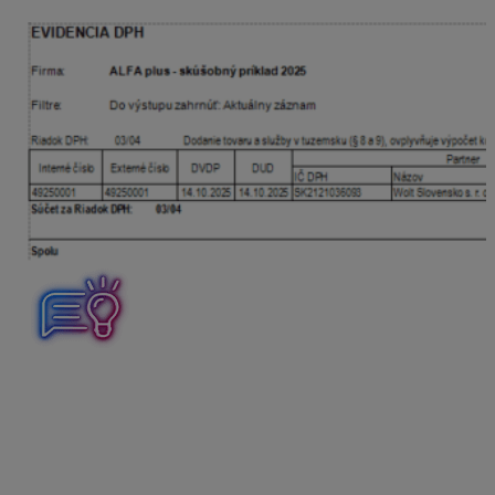
Platba realizovaná zo strany zákazníka je pripísaná na
bankový účet tretej osoby – Woltu, a Reštaurácia s ňou
nemôže disponovať až do momentu jej pripísania na
bankový účet Reštaurácie. Z tohto dôvodu nevzniká
Reštaurácii povinnosť použiť v tomto prípade
pokladnicu na evidenciu tržby za dodané výrobky.