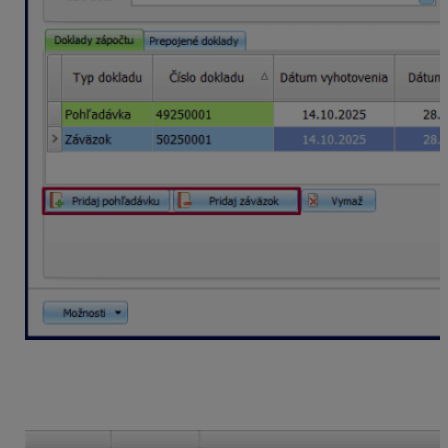
Zápočet uložíme a v evidencii Peňažného denníka
program zaúčtuje uzávierkové Interné doklady s
dátumom
31.12.2024
.