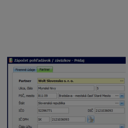
Vyplníme partnera a dátum vyhotovenia zápočtu. V poli
Podpísané v sa automaticky doplní mesto z firemných
údajov. Cez Pridaj pohľadávku a Pridaj záväzok
vyberieme do zápočtu doklady z evidencie pohľadávok
a z evidencie záväzkov.
V spodnej časti formulára je zobrazená
Započítaná
suma
(v našom prípade 20,45 eur) a suma, ktorá
Zostáva uhradiť od partnera
(v našom prípade 0 eur).