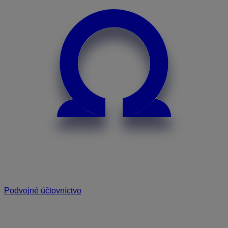
Podvojné účtovníctvo