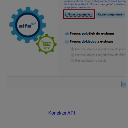
Vygeneruje sa kľúč, ktorý je potrebné použiť
v administratívnej časti Vášho eshopu
a zapracovať úpravy pomocou
dokumentácie
Konektor API
,
dokumentáciu zobrazíte kliknutím na Ako použiť
kľúč? Tieto informácie spolu s kľúčom je potrebné