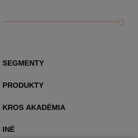
Odporúčané
FAQ
Príklad vytvorenia šanónu pre evidenciu mobilných telefónov
Nastavenie šanónov
Prihlasovanie e-mailom v programe Jednoduché účtovníctvo
ALFA plus
SEGMENTY
PRODUKTY
KROS AKADÉMIA
INÉ