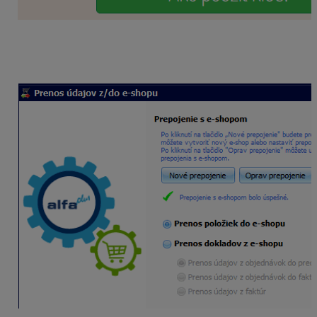
Po vykonaní úprav v e-shope a prepojení je
zobrazená informácia o úspešnom prepojení s e-
shopom.