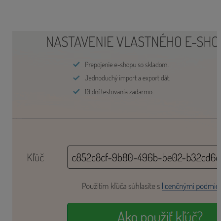
zaslať programátorovi, ktorý vykoná potrebné
úpravy a nastavenie v
e-shope.