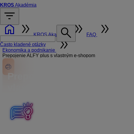
KROS
Akadémia
filter_list
home
double_arrow
double_arrow
double_arrow
search
KROS Akadémia
FAQ
double_arrow
Často kladené otázky
Ekonomika a podnikanie
Prepojenie ALFY plus s vlastným e-shopom
Prepojenie ALFY plus s
vlastným e-shopom
Program ALFA plus môžete prepojiť so svojim