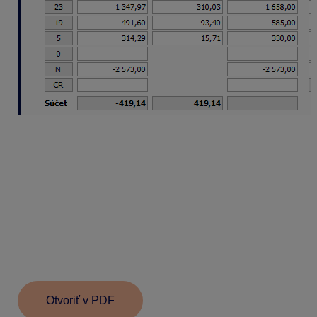
Po uložení bude na výdavkovom doklade suma
DPH 419,14 eur doplnená mínusom v základe a
kladnou sumou bude pre DPH. Týmto dokladom
bude preúčtovaná suma uplatnenej DPH z
Výdavkov za zásoby do stĺpca Zaplatená DPH.
Na záložke
Zápis do
je
DPH zakliknutá
a
doplnený je (Rozpis),
výdavkový doklad uložte. Zobrazenú otázku Uložiť
záznam? Suma je rovná 0, potvrďte Áno.
Vo formulári
Záznam DPH – Pridaj
je riadok
DPH
30
a suma
Nevstupuje do KV
.
Otvoriť v PDF