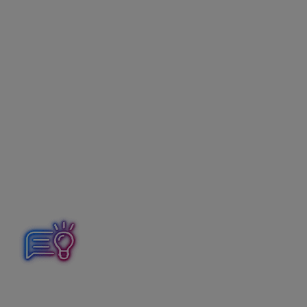
12 684,67 : 120 x 100 =
10 570,56 eur = zostatková
cena bez DPH
Zostatková cena – zostatková cena bez DPH =
nárok
na odpočet DPH
12 684,67 – 10 570,56 =
2 114,11 eur
Preúčtovanie DPH zo zostatkovej
ceny DM v peňažnom denníku
Sumu DPH preúčtujte v peňažnom denníku:
v časti
Interný doklad
zvoľte
Výdavok
s dátumom
1.1.2026,
vyplňte partnera a Stĺpec PD vyberte Nákup DM.
20 % DPH na doklade zapnete
cez Možnosti –
Nastavenie DPH – Sadzby DPH nastaviť podľa