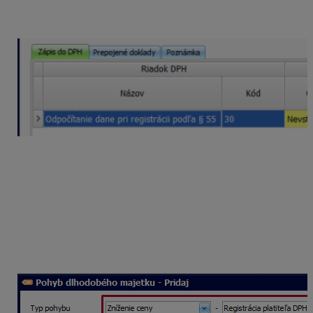
Vo formulári
Záznam DPH
–
Pridaj
je riadok
DPH
30
a suma
Nevstupuje do KV
.
Zostatkovú cenu majetku zníženú o sumu DPH
zaevidujte aj na karte majetku.
Cez Evidencie – Dlhodobý majetok sa nastavte na
konkrétnu kartu a zvoľte Oprav,
na záložke
Pohyby majetku
pridajte pohyb.
Typ
pohybu
vyberte
Zníženie ceny – Registrácia
platiteľa DPH
. Vyplňte dátum a sumu.
Vyplnený formulár a kartu majetku uložte.