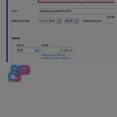
Daňovník na základe inventarizácie skladových zásob
k 31. 12. 2025 overil, že eviduje zásoby v sklade, ktoré
kúpil od dodávateľov – platiteľov DPH v celkovej sume
2 573 eur. Zásoby s 23 % DPH eviduje v sume 1 658
eur (základ 1 347,97 eur/DPH 310,03 eur), zásoby s 19
% DPH eviduje v sume 585 eur (základ 491,60 eur/DPH