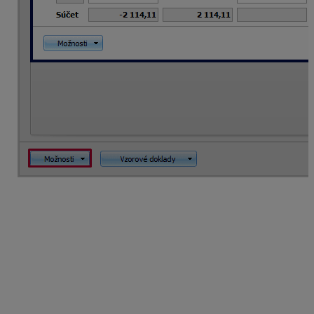
Po uložení rozpisu bude suma DPH 2 114,11 eur
uvedená mínusom v základe a kladnou sumou
bude uvedená pre DPH. Týmto dokladom bude
preúčtovaná suma uplatnenej DPH z Nákupu DM
do stĺpca Zaplatená DPH.
Na záložke
Zápis do
je
DPH zakliknutá
a
doplnený je (Rozpis),
výdavkový doklad uložte. Zobrazenú otázku Uložiť
záznam? Suma je rovná 0, potvrďte Áno.