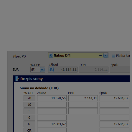
platnosti
– nastavte na obdobie do 31.12.2024.
V základe kliknite na
R (Rozpis).
Vo formulári v
riadku pre 20 % DPH v poli Spolu doplňte
zostatkovú cenu majetku, t. j.
12 684,67 eur
.
Riadok DPH vyberte
30 (Odpočet dane pri
registrácii § 55
).
V riadku
N
doplňte rovnakú sumu mínusom.
Vyplnený formulár uložte.