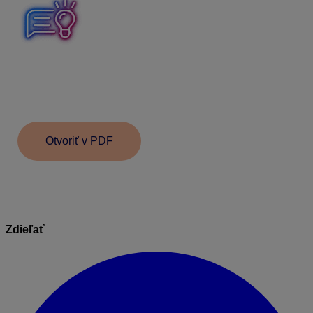
PDF doklad s ISDOC prílohou je možné importovať do
systému, ktorý podporuje import dokladov s ISDOC-om.
Pre import dokladov s ISDOC prílohou je možné využiť
napr. aplikáciu KROS Digitálna kancelária.
Otvoriť v PDF
Zdieľať