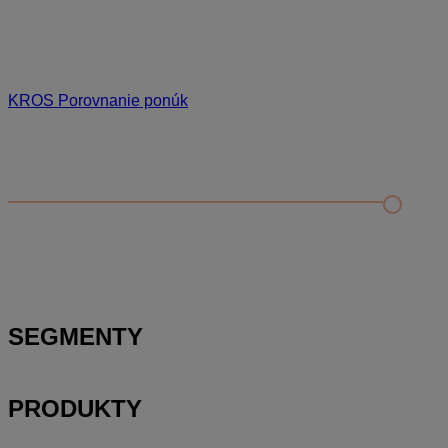
KROS Porovnanie ponúk
Odporúčané
FAQ
Príklad vytvorenia šanónu pre evidenciu mobilných telefónov
Nastavenie šanónov
Prihlasovanie e-mailom v programe Jednoduché účtovníctvo
ALFA plus
SEGMENTY
PRODUKTY