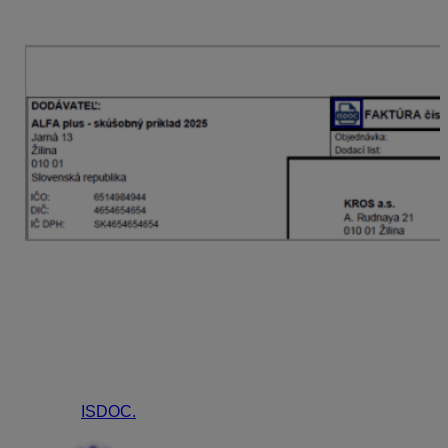
vystavenou faktúrou v PDF formáte, ktorú klientovi
zašlete emailom.
ISDOC na tlačových zostavách
Informácia o tom, že doklad obsahuje prílohu ISDOC sa
nachádza na tlačovej zostave faktúr, preddavkových
faktúr a dobropisov v podobe loga ISDOC (pri čísle
faktúry). Logo je umiestnené aj v päte dokumentu
s popisom, ktorý zároveň slúži ako prelink na webovú
stránku
ISDOC.