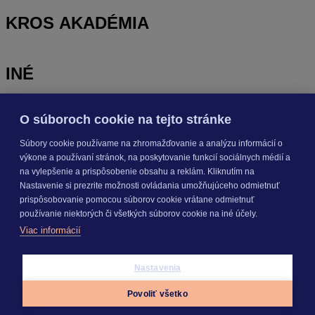
KROS AKADÉMIA
INÉ
O súboroch cookie na tejto stránke
Odoberajte
NOVINKY
Súbory cookie používame na zhromažďovanie a analýzu informácií o
výkone a používaní stránok, na poskytovanie funkcií sociálnych médií a
Prihlásiť sa
na vylepšenie a prispôsobenie obsahu a reklám. Kliknutím na
Nastavenie si prezrite možnosti ovládania umožňujúceho odmietnuť
prispôsobovanie pomocou súborov cookie vrátane odmietnuť
O nás
používanie niektorých či všetkých súborov cookie na iné účely.
Kariéra
Viac informácií
Pre média
Nastavenie cookies
Copyright © 2026 KROS a. s.
Nastavenia
Povoliť všetko
Appky
Prihlásiť sa
Menu