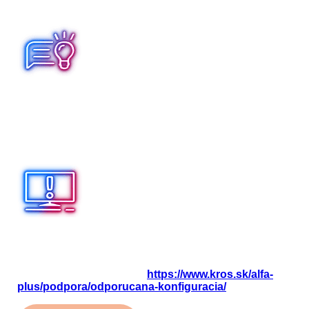
tlačidlom
Pripoj
.
A k v pôvodnom počítači už nebudete program ALFA
plus používať, uvoľnite licenciu, aby ste mohli využiť
inštaláciu do ďalšieho počítača. Licenciu uvoľníte
priamo v programe cez
Program – Licencia –
Uvoľnenie licencie – Uvoľniť
.
Pre správne fungovanie programu ALFA plus je
potrebné zabezpečiť minimálnu konfiguráciu
operačného systému Windows. Odporúčanú
konfiguráciu nájdete na:
https://www.kros.sk/alfa-
plus/podpora/odporucana-konfiguracia/
.