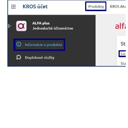
Obnovenie účtovníctva
Údaje s účtovníctvom nájdete v pôvodnom
počítači na Lokálnom disku C: – ALFA plus,
v adresári DATA.
Celý adresár DATA skopírujte do nového počítača
na rovnaké miesto: Tento počítač – Lokálny disk C:
– ALFA plus.
Po spustení programu ALFA plus konkrétne
účtovníctva pripojte cez
Firma – Zoznam firiem,