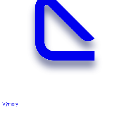
Výmery