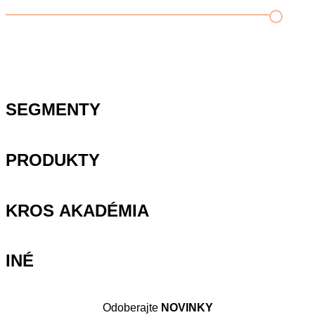
Príklad vytvorenia šanónu pre evidenciu mobilných telefónov
Nastavenie šanónov
Prihlasovanie e-mailom v programe Jednoduché účtovníctvo
ALFA plus
SEGMENTY
PRODUKTY
KROS AKADÉMIA
INÉ
Odoberajte
NOVINKY