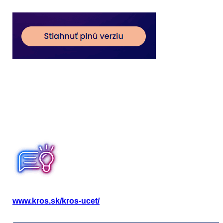
Po stiahnutí si inštalačný súbor spustite
dvojklikom. Program bude nainštalovaný ako
demoverzia.
Pri prvom spustení programu ALFA plus je
zobrazený formulár, kde doplňte svoje licenčné
číslo. Názov inštalácie je doplnený automaticky.
Kliknite na
Aktivovať.
Licenčné číslo
nájdete v KROS účte
www.kros.sk/kros-ucet/
v časti Produkty – ALFA plus –
Detail produktu.