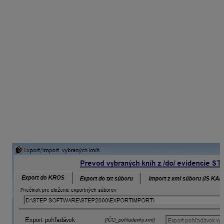
plus informácie o pohľadávkach, záväzkoch, partneroch
a skladových kartách. V nasledujúcom postupe si
vysvetlíme, ako na to.
Export údajov z programu
STEP2000
Ak máte verziu programu STEP2000 vydanú po 5. 12.
2023, pribudla Vám v programe možnosť
Export do
KROS
, cez ktorú si viete do samostatných .xml súborov
vyexportovať údaje o pohľadávkach, záväzkoch,
partneroch a skladových kartách. Pre jednoduchšiu
identifikáciu obsahuje ich názov IČO spoločnosti, z
ktorej sa urobil export.