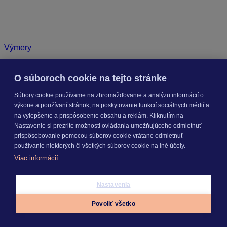
Výmery
O súboroch cookie na tejto stránke
Súbory cookie používame na zhromažďovanie a analýzu informácií o
výkone a používaní stránok, na poskytovanie funkcií sociálnych médií a
na vylepšenie a prispôsobenie obsahu a reklám. Kliknutím na
Nastavenie si prezrite možnosti ovládania umožňujúceho odmietnuť
prispôsobovanie pomocou súborov cookie vrátane odmietnuť
používanie niektorých či všetkých súborov cookie na iné účely.
Viac informácií
Nastavenia
Povoliť všetko
Appky
Prihlásiť sa
Menu