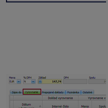
Kontrola/oprava naimportovaných
dát
Ak ste mali pohľadávky alebo záväzky, na ktorých bola
čiastková úhrada, táto sa do programu ALFA plus
nepreniesla. Doklady sú zaevidované v plnej sume.
Uhradenú sumu je potrebné si na doklad zaevidovať
ručne.
K zoznamu pohľadávok alebo záväzkov sa dostanete
cez hlavné menu
Evidencie – Pohľadávky
alebo
Evidencie – Záväzky.
Príslušný doklad si otvorte
dvojklikom alebo tlačidlom
Oprav
. Úhradu pridáte cez
tlačidlo
Pridaj
na záložke
Vyrovnanie
.