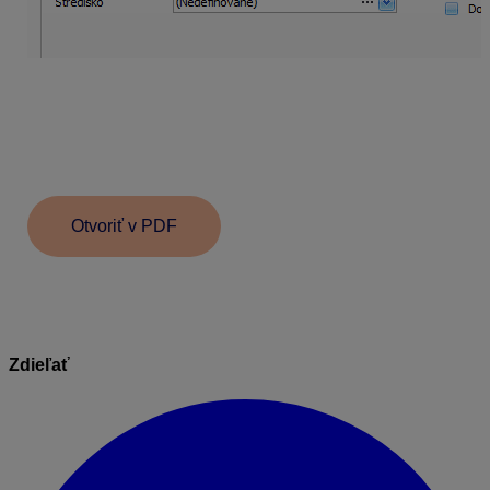
Do skladu sa importovali len skladové karty bez
množstva a skladovej ceny. Počiatočný stav na sklade
je potrebné si zaevidovať ručne vytvorením príjemky na
sklad cez menu
Sklad – Príjemky a výdajky
– tlačidlo
Príjem
.
Otvoriť v PDF
Zdieľať