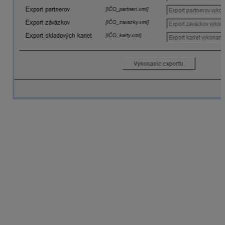
Vytvorenie firmy v programe ALFA
plus
V programe ALFA plus je potrebné si založiť novú firmu.
Urobíte tak cez hlavné menu
Firma – Založenie novej
firmy
. Založením firmy Vás prevedie sprievodca, v
ktorom postupne zadáte názov firmy a účtovný rok 2024
(resp. rok od ktorého potrebujete začať účtovať),
potvrdíte priečinok, kde bude uložená databáza firmy
(nie je potrebné ho meniť) a v poslednom kroku si
zadáte prihlasovacie meno a heslo do firmy (heslo nie je