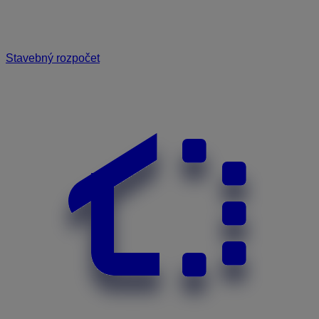
Stavebný rozpočet