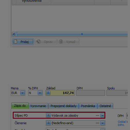
Na všetkých importovaných záväzkoch je
prednastavené smerovanie úhrady do stĺpca peňažného
denníka Výdavok za tovar. Zmenu môžete urobiť buď
na doklade na záložke
Zápis do
alebo pri evidovaní
úhrady do peňažného denníka